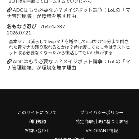
BOTは前半勝ってロームするでいいじゃん
ADCはもう必要ない？メイジボット論争：LoLの「マ
ナ管理崩壊」が環境を壊す理由
名もなき忍び
7b4e4a387
2026.07.21
基本マナは減らしてlvupマナを増やしてmidだけ15分まで倒さ
れた青マナの残り取れるとかは？昔は渡してたし今はラストヒ
ット取る必要なくなったから復活してもいい気がする
ADCはもう必要ない？メイジボット論争：LoLの「マ
ナ管理崩壊」が環境を壊す理由
このサイトについて
プライバシーポリシー
利用規約
特定商取引法に基づく表記
お問い合わせ
VALORANT情報