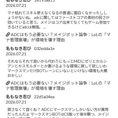
2026.07.21
マナ枯れてスキル使えなくなるの普通に面白くなかったしし
ょうがないね。 adcに関してはファーストコアの素材の弱さが
効いていると思う。メイジはコア出来てなくてもゲーム参加で
きるけどadcは無理。 ...
ADCはもう必要ない？メイジボット論争：LoLの「マ
ナ管理崩壊」が環境を壊す理由
名もなき忍び
032edda1e
2026.07.21
それならそれで良いから代わりにもっとMIDにゼリとかルシ
アンとかスモルダーとか置けるような環境に戻して欲しいわ
マークスマンだけBOTレーンにいないといけない環境も大概
おかしい
ADCはもう必要ない？メイジボット論争：LoLの「マ
ナ管理崩壊」が環境を壊す理由
名もなき忍び
22d5a04ea
2026.07.21
直さなくて良くね？ ADCにマークスマンしかいない方が異常
だったんだよ マークスマンBOTはCS取って後半勝つ、メイジ