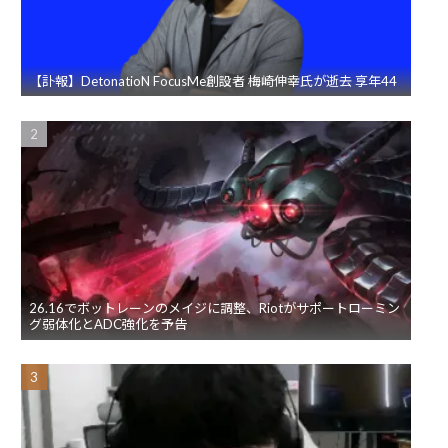
【訃報】DetonatioN FocusMe創設者 梅崎伸幸氏が逝去 享年44
26.16でボットレーンのメイジに調整、Riotがサポートローミン
グ弱体化とADC強化を予告