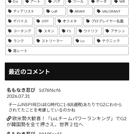
Evi
アート
バグ
ツール
データ
WR
ティアリスト
LoR
ARAM
VALORANT
デバイス
OTP
オフメタ
プロプレイヤー名鑑
コーチング
スキン
FS
ワイリフ
アサシン
ランク
ストリーマー
Lo
テクニック
高レート
最近のコメント
名もなき忍び
1d76f6cf6
2026.07.31
チームINSPIREDはEG時代に1-8(8連敗)あたりでG2にわから
されてたことを考慮しているのかね
欧米勢大歓喜！「LoLチームパワーランキング」でG2
が韓国勢を全て押さえ、世界２位へ
名もなき忍び
18195aa15