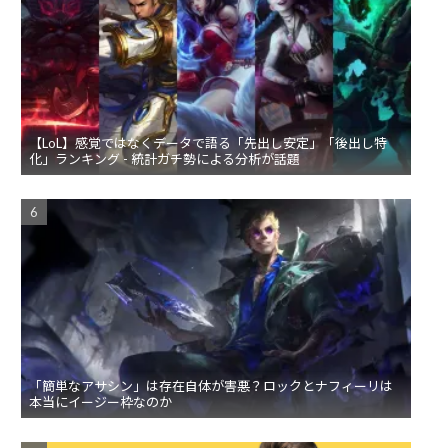
【LoL】感覚ではなくデータで語る「先出し安定」「後出し特
化」ランキング - 統計ガチ勢による分析が話題
「簡単なアサシン」は存在自体が害悪？ロックとナフィーリは
本当にイージー枠なのか