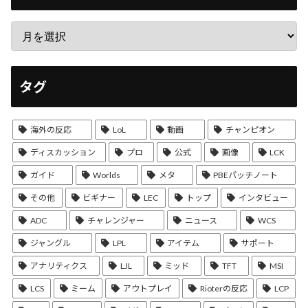
タグ
海外の反応
LoL
動画
チャンピオン
ディスカッション
プロ
公式
画像
LCK
ガイド
Worlds
メタ
PBEパッチノート
その他
ビギナー
LEC
トップ
インタビュー
ADC
チャレンジャー
ニュース
WCS
ジャングル
LPL
アイテム
サポート
アナリティクス
LJL
ミッド
TFT
MSI
LCS
ミーム
アウトプレイ
Rioterの反応
LCP