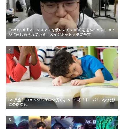
Gumayusi「マークスマンを使いたくてADCを選んだのに、メイ
ジに苦しめられている」メイジボットメタに苦言
LoL民全体のメンタルが年々弱くなっている？ドーパミン文化影
響の指摘も