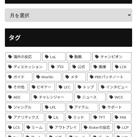
タグ
海外の反応
LoL
動画
チャンピオン
ディスカッション
プロ
公式
画像
LCK
ガイド
Worlds
メタ
PBEパッチノート
その他
ビギナー
LEC
トップ
インタビュー
ADC
チャレンジャー
ニュース
WCS
ジャングル
LPL
アイテム
サポート
アナリティクス
LJL
ミッド
TFT
MSI
LCS
ミーム
アウトプレイ
Rioterの反応
LCP