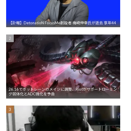
【訃報】DetonatioN FocusMe創設者 梅崎伸幸氏が逝去 享年44
26.16でボットレーンのメイジに調整、Riotがサポートローミン
グ弱体化とADC強化を予告