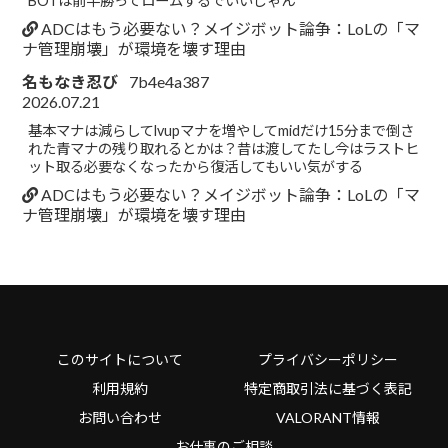
BOTは前半勝ってロームするでいいじゃん
ADCはもう必要ない？メイジボット論争：LoLの「マ
ナ管理崩壊」が環境を壊す理由
名もなき忍び
7b4e4a387
2026.07.21
基本マナは減らしてlvupマナを増やしてmidだけ15分まで倒さ
れた青マナの残り取れるとかは？昔は渡してたし今はラストヒ
ット取る必要なくなったから復活してもいい気がする
ADCはもう必要ない？メイジボット論争：LoLの「マ
ナ管理崩壊」が環境を壊す理由
このサイトについて
プライバシーポリシー
利用規約
特定商取引法に基づく表記
お問い合わせ
VALORANT情報
お仕事のご相談