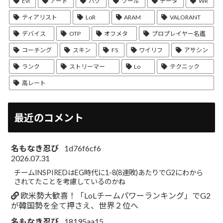
Evi
アート
バグ
ツール
データ
WR
ティアリスト
LoR
ARAM
VALORANT
デバイス
OTP
オフメタ
プロプレイヤー名鑑
コーチング
スキン
FS
ワイリフ
アサシン
ランク
ストリーマー
Lo
テクニック
高レート
最近のコメント
名もなき忍び
1d76f6cf6
2026.07.31
チームINSPIREDはEG時代に1-8(8連敗)あたりでG2にわから
されてたことを考慮しているのかね
欧米勢大歓喜！「LoLチームパワーランキング」でG2
が韓国勢を全て押さえ、世界２位へ
名もなき忍び
18195aa15