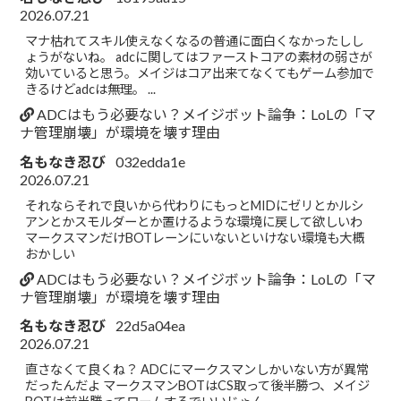
2026.07.21
マナ枯れてスキル使えなくなるの普通に面白くなかったしし
ょうがないね。 adcに関してはファーストコアの素材の弱さが
効いていると思う。メイジはコア出来てなくてもゲーム参加で
きるけどadcは無理。 ...
ADCはもう必要ない？メイジボット論争：LoLの「マ
ナ管理崩壊」が環境を壊す理由
名もなき忍び
032edda1e
2026.07.21
それならそれで良いから代わりにもっとMIDにゼリとかルシ
アンとかスモルダーとか置けるような環境に戻して欲しいわ
マークスマンだけBOTレーンにいないといけない環境も大概
おかしい
ADCはもう必要ない？メイジボット論争：LoLの「マ
ナ管理崩壊」が環境を壊す理由
名もなき忍び
22d5a04ea
2026.07.21
直さなくて良くね？ ADCにマークスマンしかいない方が異常
だったんだよ マークスマンBOTはCS取って後半勝つ、メイジ