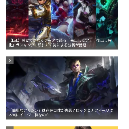
【LoL】感覚ではなくデータで語る「先出し安定」「後出し特
化」ランキング - 統計ガチ勢による分析が話題
「簡単なアサシン」は存在自体が害悪？ロックとナフィーリは
本当にイージー枠なのか