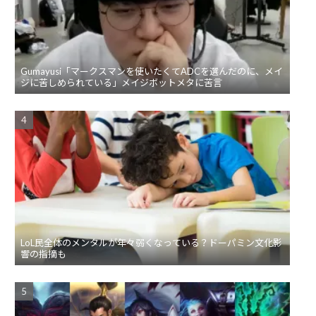
Gumayusi「マークスマンを使いたくてADCを選んだのに、メイ
ジに苦しめられている」メイジボットメタに苦言
LoL民全体のメンタルが年々弱くなっている？ドーパミン文化影
響の指摘も