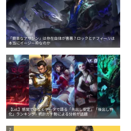
「簡単なアサシン」は存在自体が害悪？ロックとナフィーリは
本当にイージー枠なのか
【LoL】感覚ではなくデータで語る「先出し安定」「後出し特
化」ランキング - 統計ガチ勢による分析が話題