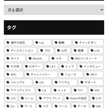
タグ
海外の反応
LoL
動画
チャンピオン
ディスカッション
プロ
公式
画像
LCK
ガイド
Worlds
メタ
PBEパッチノート
その他
ビギナー
LEC
トップ
インタビュー
ADC
チャレンジャー
ニュース
WCS
ジャングル
LPL
アイテム
サポート
アナリティクス
LJL
ミッド
TFT
MSI
LCS
ミーム
アウトプレイ
Rioterの反応
LCP
Evi
アート
バグ
ツール
データ
WR