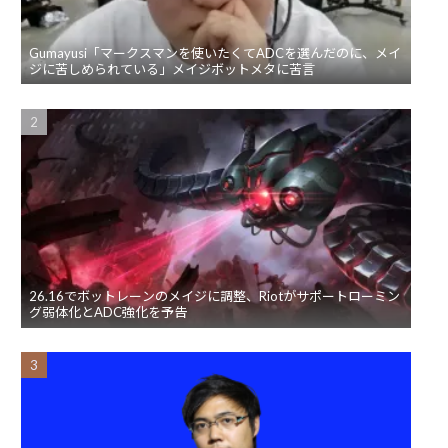
Gumayusi「マークスマンを使いたくてADCを選んだのに、メイ
ジに苦しめられている」メイジボットメタに苦言
26.16でボットレーンのメイジに調整、Riotがサポートローミン
グ弱体化とADC強化を予告