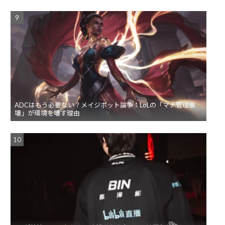
ADCはもう必要ない？メイジボット論争：LoLの「マナ管理崩
壊」が環境を壊す理由