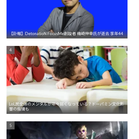
【訃報】DetonatioN FocusMe創設者 梅崎伸幸氏が逝去 享年44
LoL民全体のメンタルが年々弱くなっている？ドーパミン文化影
響の指摘も