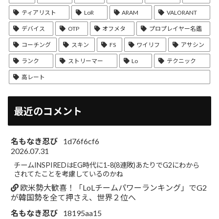
ティアリスト
LoR
ARAM
VALORANT
デバイス
OTP
オフメタ
プロプレイヤー名鑑
コーチング
スキン
FS
ワイリフ
アサシン
ランク
ストリーマー
Lo
テクニック
高レート
最近のコメント
名もなき忍び
1d76f6cf6
2026.07.31
チームINSPIREDはEG時代に1-8(8連敗)あたりでG2にわから
されてたことを考慮しているのかね
欧米勢大歓喜！「LoLチームパワーランキング」でG2
が韓国勢を全て押さえ、世界２位へ
名もなき忍び
18195aa15