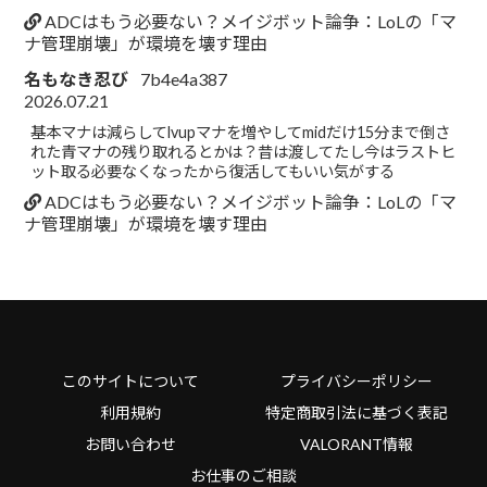
ADCはもう必要ない？メイジボット論争：LoLの「マ
ナ管理崩壊」が環境を壊す理由
名もなき忍び
7b4e4a387
2026.07.21
基本マナは減らしてlvupマナを増やしてmidだけ15分まで倒さ
れた青マナの残り取れるとかは？昔は渡してたし今はラストヒ
ット取る必要なくなったから復活してもいい気がする
ADCはもう必要ない？メイジボット論争：LoLの「マ
ナ管理崩壊」が環境を壊す理由
このサイトについて
プライバシーポリシー
利用規約
特定商取引法に基づく表記
お問い合わせ
VALORANT情報
お仕事のご相談