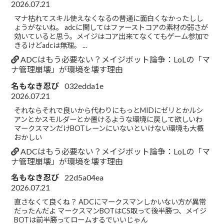
2026.07.21
マナ枯れてスキル使えなくなるの普通に面白くなかったしし
ょうがないね。 adcに関してはファーストコアの素材の弱さが
効いていると思う。メイジはコア出来てなくてもゲーム参加で
きるけどadcは無理。 ...
ADCはもう必要ない？メイジボット論争：LoLの「マ
ナ管理崩壊」が環境を壊す理由
名もなき忍び
032edda1e
2026.07.21
それならそれで良いから代わりにもっとMIDにゼリとかルシ
アンとかスモルダーとか置けるような環境に戻して欲しいわ
マークスマンだけBOTレーンにいないといけない環境も大概
おかしい
ADCはもう必要ない？メイジボット論争：LoLの「マ
ナ管理崩壊」が環境を壊す理由
名もなき忍び
22d5a04ea
2026.07.21
直さなくて良くね？ ADCにマークスマンしかいない方が異常
だったんだよ マークスマンBOTはCS取って後半勝つ、メイジ
BOTは前半勝ってロームするでいいじゃん