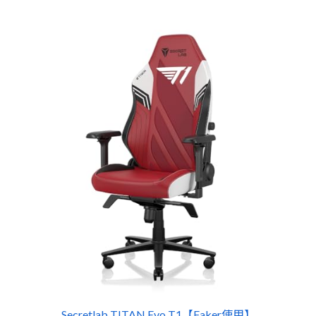
Secretlab TITAN Evo T1【Faker使用】