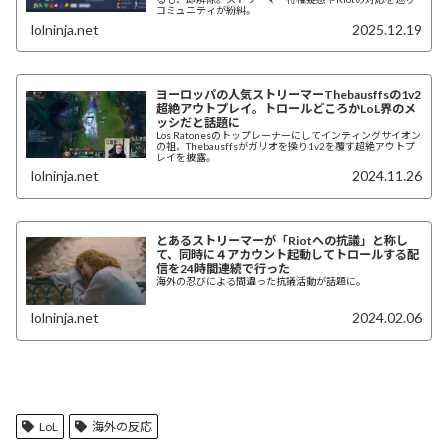
コミュニティが紛糾。
lolninja.net
2025.12.19
ヨーロッパの人気ストリーマーThebausffsの1v2
超絶アウトプレイ。トロールどころかLoL界のメ
ッシだと話題に
Los Ratonesのトップレーナーにしてインティングサイオン
の祖、Thebausffsがガリオを操り1v2を覆す超絶アウトプ
レイを披露。
lolninja.net
2024.11.26
とあるストリーマーが「Riotへの抗議」と称し
て、同時に４アカウント起動してトロールする配
信を24時間連続で行った
海外の忍びによる間違った抗議活動が話題に。
lolninja.net
2024.02.06
LoL
海外の反応