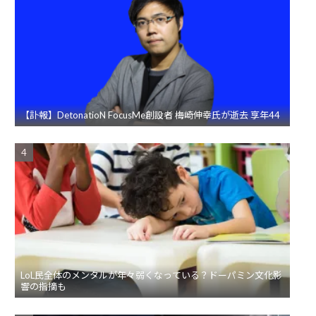
【訃報】DetonatioN FocusMe創設者 梅崎伸幸氏が逝去 享年44
LoL民全体のメンタルが年々弱くなっている？ドーパミン文化影
響の指摘も