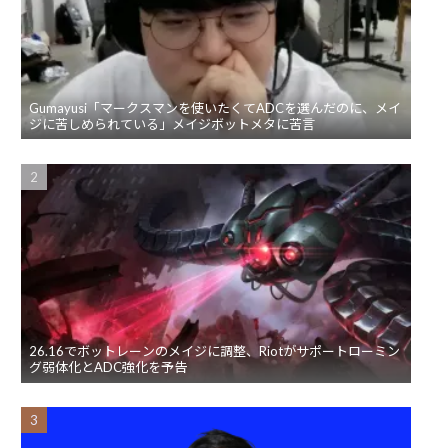
Gumayusi「マークスマンを使いたくてADCを選んだのに、メイ
ジに苦しめられている」メイジボットメタに苦言
26.16でボットレーンのメイジに調整、Riotがサポートローミン
グ弱体化とADC強化を予告