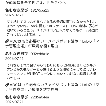
が韓国勢を全て押さえ、世界２位へ
名もなき忍び
18195aa15
2026.07.21
マナ枯れてスキル使えなくなるの普通に面白くなかったしし
ょうがないね。 adcに関してはファーストコアの素材の弱さが
効いていると思う。メイジはコア出来てなくてもゲーム参加で
きるけどadcは無理。 ...
ADCはもう必要ない？メイジボット論争：LoLの「マ
ナ管理崩壊」が環境を壊す理由
名もなき忍び
032edda1e
2026.07.21
それならそれで良いから代わりにもっとMIDにゼリとかルシ
アンとかスモルダーとか置けるような環境に戻して欲しいわ
マークスマンだけBOTレーンにいないといけない環境も大概
おかしい
ADCはもう必要ない？メイジボット論争：LoLの「マ
ナ管理崩壊」が環境を壊す理由
名もなき忍び
22d5a04ea
2026.07.21