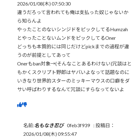
2026/01/08(木) 07:50:30
違うだろって言われても俺は支払った奴じゃないか
ら知らんよ
やったことのないシンジドをピックしてるHumzah
とやったことないムンドをピックしてるOner
どっちも本質的には同じだけどpickまでの過程が違
うのが前提としてあって
Onerもban対象→(そんなことあるわけない)冗談はと
もかくスクリプト野郎はヤバいよなって話題なのに
いきなり世界的スターのミッキーマウスの口癖をダ
サい呼ばわりするなんて冗談にすらなってないよ
名前:
名もなき忍び
0feb3f939
:
投稿日：
2026/01/08(木) 09:55:47