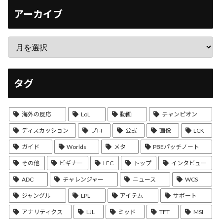
アーカイブ
タグ
海外の反応
LoL
動画
チャンピオン
ディスカッション
プロ
公式
画像
LCK
ガイド
Worlds
メタ
PBEパッチノート
その他
ビギナー
LEC
トップ
インタビュー
ADC
チャレンジャー
ニュース
WCS
ジャングル
LPL
アイテム
サポート
アナリティクス
LJL
ミッド
TFT
MSI