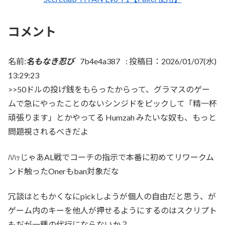
コメント
名前:
名もなき忍び
7b4e4a387
:
投稿日：2026/01/07(水)
13:29:23
>>50ドルの投げ銭をもらったからって、グラマスのゲー
ムで急にやったことのないシンジドをピックして「精一杯
頑張ります」とかやってる Humzah みたいな奴も、もっと
問題視されるべきだよ
ﾊﾊｯじゃあAL戦でコーチの指示で本番に初めてリワークム
ンド触ったOnerもban対象だな
冗談はともかくなにpickしようが個人の自由だと思う、が
ゲーム内のキーを他人が押せるようにするのはスクリプト
もだが一種の代行にならないか？