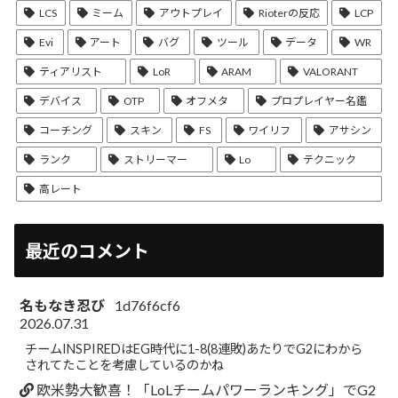
LCS
ミーム
アウトプレイ
Rioterの反応
LCP
Evi
アート
バグ
ツール
データ
WR
ティアリスト
LoR
ARAM
VALORANT
デバイス
OTP
オフメタ
プロプレイヤー名鑑
コーチング
スキン
FS
ワイリフ
アサシン
ランク
ストリーマー
Lo
テクニック
高レート
最近のコメント
名もなき忍び
1d76f6cf6
2026.07.31
チームINSPIREDはEG時代に1-8(8連敗)あたりでG2にわから
されてたことを考慮しているのかね
欧米勢大歓喜！「LoLチームパワーランキング」でG2