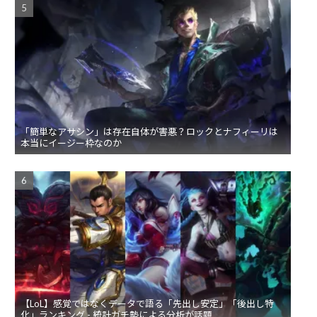
「簡単なアサシン」は存在自体が害悪？ロックとナフィーリは
本当にイージー枠なのか
【LoL】感覚ではなくデータで語る「先出し安定」「後出し特
化」ランキング - 統計ガチ勢による分析が話題