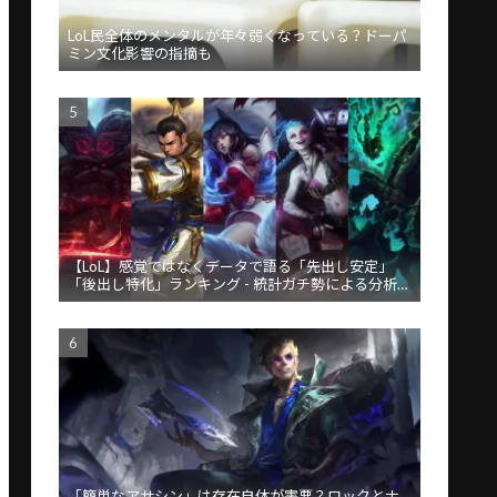
LoL民全体のメンタルが年々弱くなっている？ドーパ
ミン文化影響の指摘も
【LoL】感覚ではなくデータで語る「先出し安定」
「後出し特化」ランキング - 統計ガチ勢による分析が
話題
「簡単なアサシン」は存在自体が害悪？ロックとナ