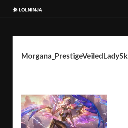
Morgana_PrestigeVeiledLadySk