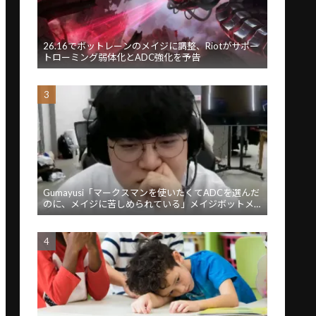
26.16でボットレーンのメイジに調整、Riotがサポー
トローミング弱体化とADC強化を予告
Gumayusi「マークスマンを使いたくてADCを選んだ
のに、メイジに苦しめられている」メイジボットメ
タに苦言