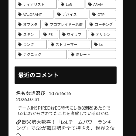
ティアリスト
LoR
ARAM
VALORANT
デバイス
OTP
オフメタ
プロプレイヤー名鑑
コーチング
スキン
FS
ワイリフ
アサシン
ランク
ストリーマー
Lo
テクニック
高レート
最近のコメント
名もなき忍び
1d76f6cf6
2026.07.31
チームINSPIREDはEG時代に1-8(8連敗)あたりで
G2にわからされてたことを考慮しているのかね
欧米勢大歓喜！「LoLチームパワーランキ
ング」でG2が韓国勢を全て押さえ、世界２位
へ