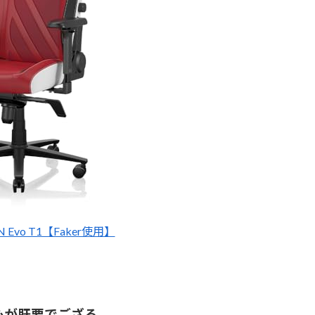
TAN Evo T1【Faker使用】
心が肝要でござる。