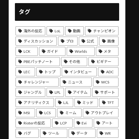
タグ
海外の反応
LoL
動画
チャンピオン
ディスカッション
プロ
公式
画像
LCK
ガイド
Worlds
メタ
PBEパッチノート
その他
ビギナー
LEC
トップ
インタビュー
ADC
チャレンジャー
ニュース
WCS
ジャングル
LPL
アイテム
サポート
アナリティクス
LJL
ミッド
TFT
MSI
LCS
ミーム
アウトプレイ
Rioterの反応
LCP
Evi
アート
バグ
ツール
データ
WR