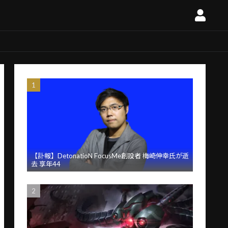
【訃報】DetonatioN FocusMe創設者 梅崎伸幸氏が逝
去 享年44