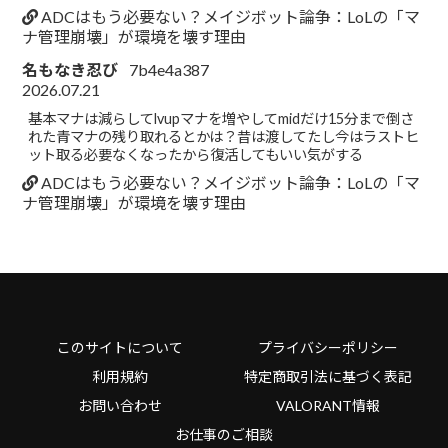
ADCはもう必要ない？メイジボット論争：LoLの「マ
ナ管理崩壊」が環境を壊す理由
名もなき忍び
7b4e4a387
2026.07.21
基本マナは減らしてlvupマナを増やしてmidだけ15分まで倒さ
れた青マナの残り取れるとかは？昔は渡してたし今はラストヒ
ット取る必要なくなったから復活してもいい気がする
ADCはもう必要ない？メイジボット論争：LoLの「マ
ナ管理崩壊」が環境を壊す理由
このサイトについて
プライバシーポリシー
利用規約
特定商取引法に基づく表記
お問い合わせ
VALORANT情報
お仕事のご相談