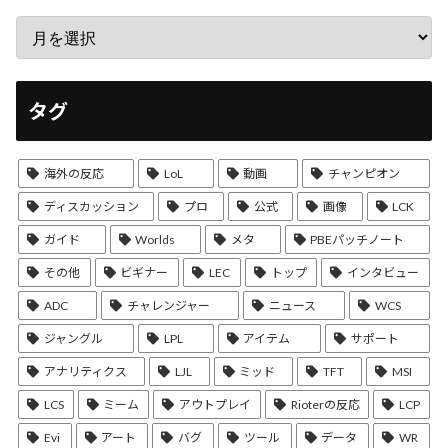
タグ
海外の反応
LoL
動画
チャンピオン
ディスカッション
プロ
公式
画像
LCK
ガイド
Worlds
メタ
PBEパッチノート
その他
ビギナー
LEC
トップ
インタビュー
ADC
チャレンジャー
ニュース
WCS
ジャングル
LPL
アイテム
サポート
アナリティクス
LJL
ミッド
TFT
MSI
LCS
ミーム
アウトプレイ
Rioterの反応
LCP
Evi
アート
バグ
ツール
データ
WR