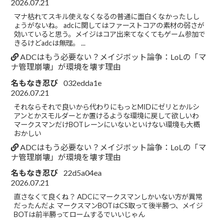
2026.07.21
マナ枯れてスキル使えなくなるの普通に面白くなかったしし
ょうがないね。 adcに関してはファーストコアの素材の弱さが
効いていると思う。メイジはコア出来てなくてもゲーム参加で
きるけどadcは無理。 ...
ADCはもう必要ない？メイジボット論争：LoLの「マ
ナ管理崩壊」が環境を壊す理由
名もなき忍び
032edda1e
2026.07.21
それならそれで良いから代わりにもっとMIDにゼリとかルシ
アンとかスモルダーとか置けるような環境に戻して欲しいわ
マークスマンだけBOTレーンにいないといけない環境も大概
おかしい
ADCはもう必要ない？メイジボット論争：LoLの「マ
ナ管理崩壊」が環境を壊す理由
名もなき忍び
22d5a04ea
2026.07.21
直さなくて良くね？ ADCにマークスマンしかいない方が異常
だったんだよ マークスマンBOTはCS取って後半勝つ、メイジ
BOTは前半勝ってロームするでいいじゃん