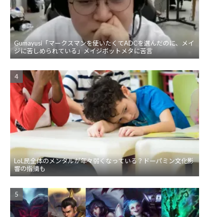
Gumayusi「マークスマンを使いたくてADCを選んだのに、メイ
ジに苦しめられている」メイジボットメタに苦言
LoL民全体のメンタルが年々弱くなっている？ドーパミン文化影
響の指摘も