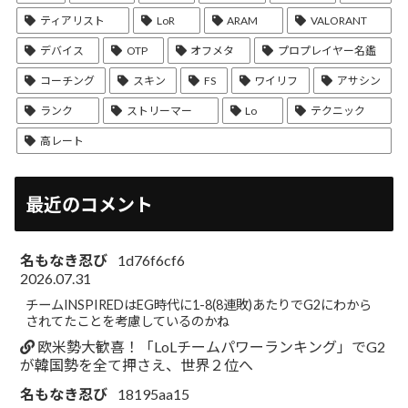
ティアリスト
LoR
ARAM
VALORANT
デバイス
OTP
オフメタ
プロプレイヤー名鑑
コーチング
スキン
FS
ワイリフ
アサシン
ランク
ストリーマー
Lo
テクニック
高レート
最近のコメント
名もなき忍び
1d76f6cf6
2026.07.31
チームINSPIREDはEG時代に1-8(8連敗)あたりでG2にわから
されてたことを考慮しているのかね
欧米勢大歓喜！「LoLチームパワーランキング」でG2
が韓国勢を全て押さえ、世界２位へ
名もなき忍び
18195aa15