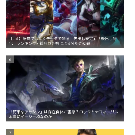
【LoL】感覚ではなくデータで語る「先出し安定」「後出し特
化」ランキング - 統計ガチ勢による分析が話題
「簡単なアサシン」は存在自体が害悪？ロックとナフィーリは
本当にイージー枠なのか