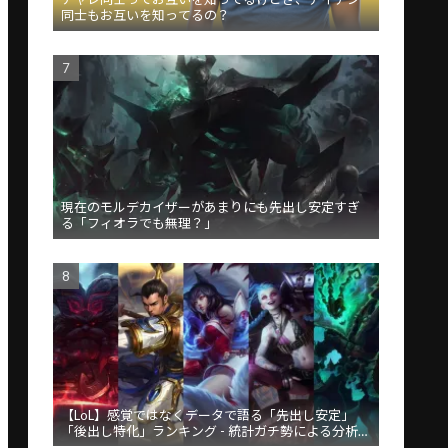
同士もお互いを知ってるの？
現在のモルデカイザーがあまりにも先出し安定すぎ
る「フィオラでも無理？」
【LoL】感覚ではなくデータで語る「先出し安定」
「後出し特化」ランキング - 統計ガチ勢による分析が
話題