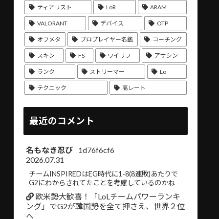
ティアリスト
LoR
ARAM
VALORANT
デバイス
OTP
オフメタ
プロプレイヤー名鑑
コーチング
スキン
FS
ワイリフ
アサシン
ランク
ストリーマー
Lo
テクニック
高レート
最近のコメント
名もなき忍び
1d76f6cf6
2026.07.31
チームINSPIREDはEG時代に1-8(8連敗)あたりで
G2にわからされてたことを考慮しているのかね
欧米勢大歓喜！「LoLチームパワーランキ
ング」でG2が韓国勢を全て押さえ、世界２位
へ