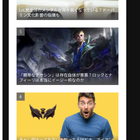
LoL民全体のメンタルが年々弱くなっている？ドーパ
ミン文化影響の指摘も
「簡単なアサシン」は存在自体が害悪？ロックとナ
フィーリは本当にイージー枠なのか
チャレ同士ってお互いを知ってるけどさ、アイアン