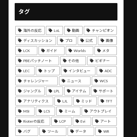
タグ
海外の反応
LoL
動画
チャンピオン
ディスカッション
プロ
公式
画像
LCK
ガイド
Worlds
メタ
PBEパッチノート
その他
ビギナー
LEC
トップ
インタビュー
ADC
チャレンジャー
ニュース
WCS
ジャングル
LPL
アイテム
サポート
アナリティクス
LJL
ミッド
TFT
MSI
LCS
ミーム
アウトプレイ
Rioterの反応
LCP
Evi
アート
バグ
ツール
データ
WR