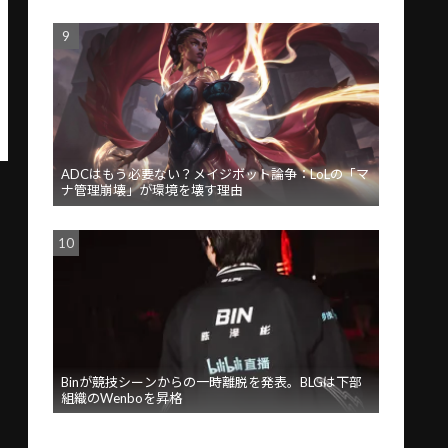
ADCはもう必要ない？メイジボット論争：LoLの「マ
ナ管理崩壊」が環境を壊す理由
Binが競技シーンからの一時離脱を発表。BLGは下部
組織のWenboを昇格