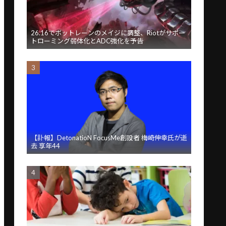
26.16でボットレーンのメイジに調整、Riotがサポー
トローミング弱体化とADC強化を予告
【訃報】DetonatioN FocusMe創設者 梅崎伸幸氏が逝
去 享年44