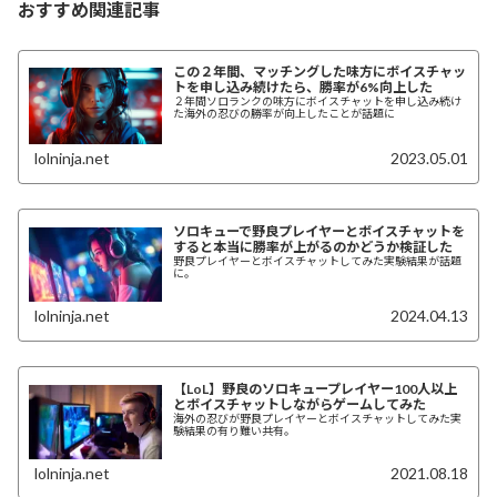
おすすめ関連記事
この２年間、マッチングした味方にボイスチャッ
トを申し込み続けたら、勝率が6%向上した
２年間ソロランクの味方にボイスチャットを申し込み続け
た海外の忍びの勝率が向上したことが話題に
lolninja.net
2023.05.01
ソロキューで野良プレイヤーとボイスチャットを
すると本当に勝率が上がるのかどうか検証した
野良プレイヤーとボイスチャットしてみた実験結果が話題
に。
lolninja.net
2024.04.13
【LoL】野良のソロキュープレイヤー100人以上
とボイスチャットしながらゲームしてみた
海外の忍びが野良プレイヤーとボイスチャットしてみた実
験結果の有り難い共有。
lolninja.net
2021.08.18