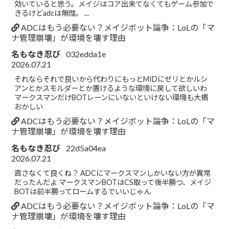
効いていると思う。メイジはコア出来てなくてもゲーム参加で
きるけどadcは無理。 ...
ADCはもう必要ない？メイジボット論争：LoLの「マ
ナ管理崩壊」が環境を壊す理由
名もなき忍び
032edda1e
2026.07.21
それならそれで良いから代わりにもっとMIDにゼリとかルシ
アンとかスモルダーとか置けるような環境に戻して欲しいわ
マークスマンだけBOTレーンにいないといけない環境も大概
おかしい
ADCはもう必要ない？メイジボット論争：LoLの「マ
ナ管理崩壊」が環境を壊す理由
名もなき忍び
22d5a04ea
2026.07.21
直さなくて良くね？ ADCにマークスマンしかいない方が異常
だったんだよ マークスマンBOTはCS取って後半勝つ、メイジ
BOTは前半勝ってロームするでいいじゃん
ADCはもう必要ない？メイジボット論争：LoLの「マ
ナ管理崩壊」が環境を壊す理由