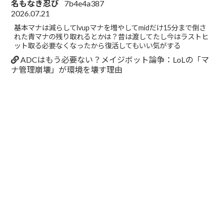
名もなき忍び
7b4e4a387
2026.07.21
基本マナは減らしてlvupマナを増やしてmidだけ15分まで倒さ
れた青マナの残り取れるとかは？昔は渡してたし今はラストヒ
ット取る必要なくなったから復活してもいい気がする
ADCはもう必要ない？メイジボット論争：LoLの「マ
ナ管理崩壊」が環境を壊す理由