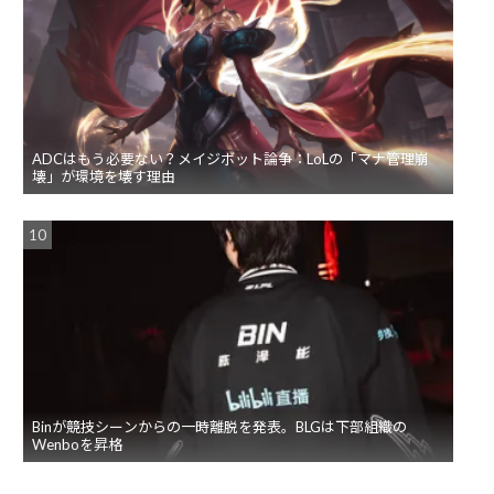
ADCはもう必要ない？メイジボット論争：LoLの「マナ管理崩
壊」が環境を壊す理由
Binが競技シーンからの一時離脱を発表。BLGは下部組織の
Wenboを昇格