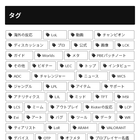
タグ
海外の反応
LoL
動画
チャンピオン
ディスカッション
プロ
公式
画像
LCK
ガイド
Worlds
メタ
PBEパッチノート
その他
ビギナー
LEC
トップ
インタビュー
ADC
チャレンジャー
ニュース
WCS
ジャングル
LPL
アイテム
サポート
アナリティクス
LJL
ミッド
TFT
MSI
LCS
ミーム
アウトプレイ
Rioterの反応
LCP
Evi
アート
バグ
ツール
データ
WR
ティアリスト
LoR
ARAM
VALORANT
デバイス
OTP
オフメタ
プロプレイヤー名鑑