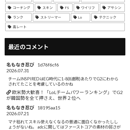
コーチング
スキン
FS
ワイリフ
アサシン
ランク
ストリーマー
Lo
テクニック
高レート
最近のコメント
名もなき忍び
1d76f6cf6
2026.07.31
チームINSPIREDはEG時代に1-8(8連敗)あたりでG2にわから
されてたことを考慮しているのかね
欧米勢大歓喜！「LoLチームパワーランキング」でG2
が韓国勢を全て押さえ、世界２位へ
名もなき忍び
18195aa15
2026.07.21
マナ枯れてスキル使えなくなるの普通に面白くなかったしし
ょうがないね。 adcに関してはファーストコアの素材の弱さが