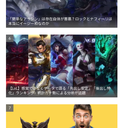
「簡単なアサシン」は存在自体が害悪？ロックとナフィーリは
本当にイージー枠なのか
【LoL】感覚ではなくデータで語る「先出し安定」「後出し特
化」ランキング - 統計ガチ勢による分析が話題