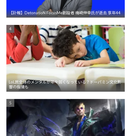
【訃報】DetonatioN FocusMe創設者 梅崎伸幸氏が逝去 享年44
LoL民全体のメンタルが年々弱くなっている？ドーパミン文化影
響の指摘も