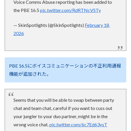
Voice Comms Abuse reporting has been added to
the PBE 16.5
pic.twitter.com/RdRTNcVSTy
— SkinSpotlights (@SkinSpotlights)
February 18,
2026
PBE 16.5にボイスコミュニケーションの不正利用通報
機能が追加された。
Seems that you will be able to swap between party
chat and team chat, careful if you want to cuss out
your jungler to your duo partner, might be in the
wrong voice chat.
pic.twitter.com/6c7Ed63ysT