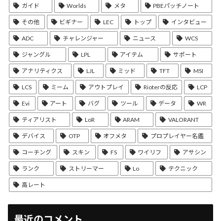
ガイド
Worlds
メタ
PBEパッチノート
その他
ビギナー
LEC
トップ
インタビュー
ADC
チャレンジャー
ニュース
WCS
ジャングル
LPL
アイテム
サポート
アナリティクス
LJL
ミッド
TFT
MSI
LCS
ミーム
アウトプレイ
Rioterの反応
LCP
Evi
アート
バグ
ツール
データ
WR
ティアリスト
LoR
ARAM
VALORANT
デバイス
OTP
オフメタ
プロプレイヤー名鑑
コーチング
スキン
FS
ワイリフ
アサシン
ランク
ストリーマー
Lo
テクニック
高レート
最近のコメント