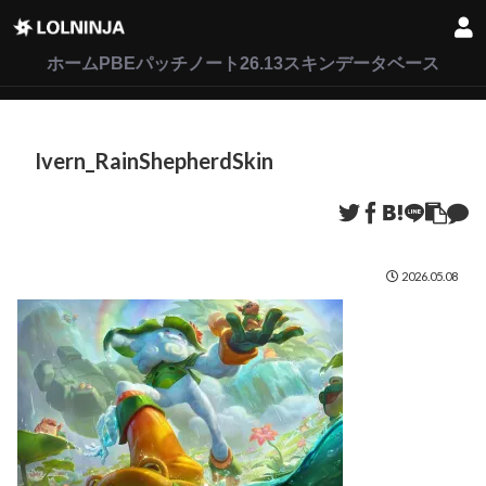
LoL
VALORANT
2XKO
ホーム
PBEパッチノート26.13
スキンデータベース
Ivern_RainShepherdSkin
2026.05.08