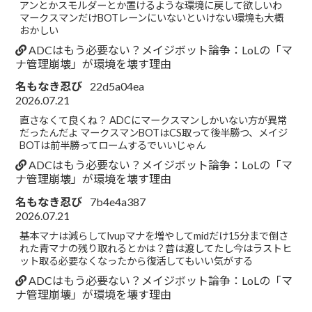
アンとかスモルダーとか置けるような環境に戻して欲しいわ
マークスマンだけBOTレーンにいないといけない環境も大概
おかしい
ADCはもう必要ない？メイジボット論争：LoLの「マ
ナ管理崩壊」が環境を壊す理由
名もなき忍び
22d5a04ea
2026.07.21
直さなくて良くね？ ADCにマークスマンしかいない方が異常
だったんだよ マークスマンBOTはCS取って後半勝つ、メイジ
BOTは前半勝ってロームするでいいじゃん
ADCはもう必要ない？メイジボット論争：LoLの「マ
ナ管理崩壊」が環境を壊す理由
名もなき忍び
7b4e4a387
2026.07.21
基本マナは減らしてlvupマナを増やしてmidだけ15分まで倒さ
れた青マナの残り取れるとかは？昔は渡してたし今はラストヒ
ット取る必要なくなったから復活してもいい気がする
ADCはもう必要ない？メイジボット論争：LoLの「マ
ナ管理崩壊」が環境を壊す理由