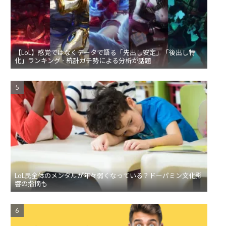
【LoL】感覚ではなくデータで語る「先出し安定」「後出し特
化」ランキング - 統計ガチ勢による分析が話題
LoL民全体のメンタルが年々弱くなっている？ドーパミン文化影
響の指摘も