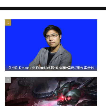
【訃報】DetonatioN FocusMe創設者 梅崎伸幸氏が逝去 享年44