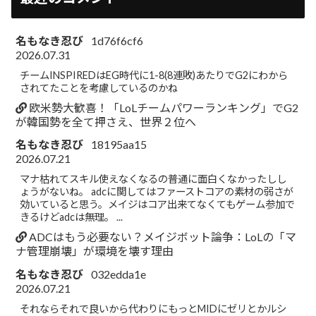
名もなき忍び
1d76f6cf6
2026.07.31
チームINSPIREDはEG時代に1-8(8連敗)あたりでG2にわから
されてたことを考慮しているのかね
欧米勢大歓喜！「LoLチームパワーランキング」でG2
が韓国勢を全て押さえ、世界２位へ
名もなき忍び
18195aa15
2026.07.21
マナ枯れてスキル使えなくなるの普通に面白くなかったしし
ょうがないね。 adcに関してはファーストコアの素材の弱さが
効いていると思う。メイジはコア出来てなくてもゲーム参加で
きるけどadcは無理。 ...
ADCはもう必要ない？メイジボット論争：LoLの「マ
ナ管理崩壊」が環境を壊す理由
名もなき忍び
032edda1e
2026.07.21
それならそれで良いから代わりにもっとMIDにゼリとかルシ