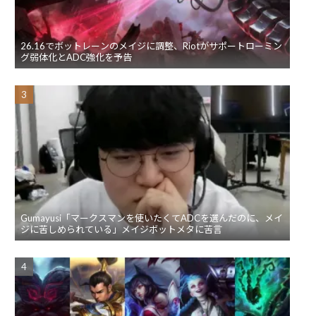
26.16でボットレーンのメイジに調整、Riotがサポートローミン
グ弱体化とADC強化を予告
Gumayusi「マークスマンを使いたくてADCを選んだのに、メイ
ジに苦しめられている」メイジボットメタに苦言