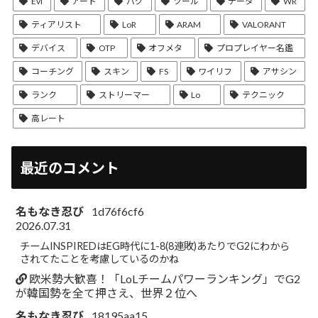
Evi
アート
バグ
ツール
データ
WR
ティアリスト
LoR
ARAM
VALORANT
デバイス
OTP
オフメタ
プロプレイヤー名鑑
コーチング
スキン
FS
ワイリフ
アサシン
ランク
ストリーマー
Lo
テクニック
高レート
最近のコメント
名もなき忍び
1d76f6cf6
2026.07.31
チームINSPIREDはEG時代に1-8(8連敗)あたりでG2にわから
されてたことを考慮しているのかね
欧米勢大歓喜！「LoLチームパワーランキング」でG2
が韓国勢を全て押さえ、世界２位へ
名もなき忍び
18195aa15