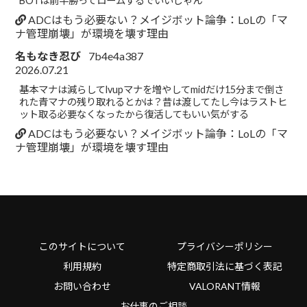
BOTは前半勝ってロームするでいいじゃん
ADCはもう必要ない？メイジボット論争：LoLの「マ
ナ管理崩壊」が環境を壊す理由
名もなき忍び
7b4e4a387
2026.07.21
基本マナは減らしてlvupマナを増やしてmidだけ15分まで倒さ
れた青マナの残り取れるとかは？昔は渡してたし今はラストヒ
ット取る必要なくなったから復活してもいい気がする
ADCはもう必要ない？メイジボット論争：LoLの「マ
ナ管理崩壊」が環境を壊す理由
このサイトについて
プライバシーポリシー
利用規約
特定商取引法に基づく表記
お問い合わせ
VALORANT情報
お仕事のご相談