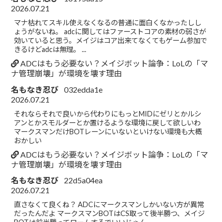
2026.07.21
マナ枯れてスキル使えなくなるの普通に面白くなかったしし
ょうがないね。 adcに関してはファーストコアの素材の弱さが
効いていると思う。メイジはコア出来てなくてもゲーム参加で
きるけどadcは無理。 ...
ADCはもう必要ない？メイジボット論争：LoLの「マ
ナ管理崩壊」が環境を壊す理由
名もなき忍び
032edda1e
2026.07.21
それならそれで良いから代わりにもっとMIDにゼリとかルシ
アンとかスモルダーとか置けるような環境に戻して欲しいわ
マークスマンだけBOTレーンにいないといけない環境も大概
おかしい
ADCはもう必要ない？メイジボット論争：LoLの「マ
ナ管理崩壊」が環境を壊す理由
名もなき忍び
22d5a04ea
2026.07.21
直さなくて良くね？ ADCにマークスマンしかいない方が異常
だったんだよ マークスマンBOTはCS取って後半勝つ、メイジ