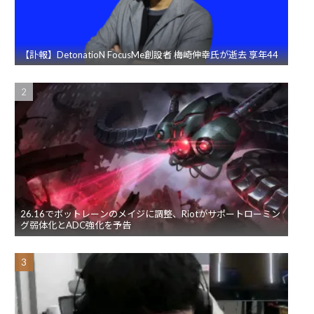
【訃報】DetonatioN FocusMe創設者 梅崎伸幸氏が逝去 享年44
26.16でボットレーンのメイジに調整、Riotがサポートローミン
グ弱体化とADC強化を予告