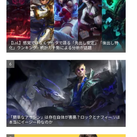
【LoL】感覚ではなくデータで語る「先出し安定」「後出し特
化」ランキング - 統計ガチ勢による分析が話題
「簡単なアサシン」は存在自体が害悪？ロックとナフィーリは
本当にイージー枠なのか