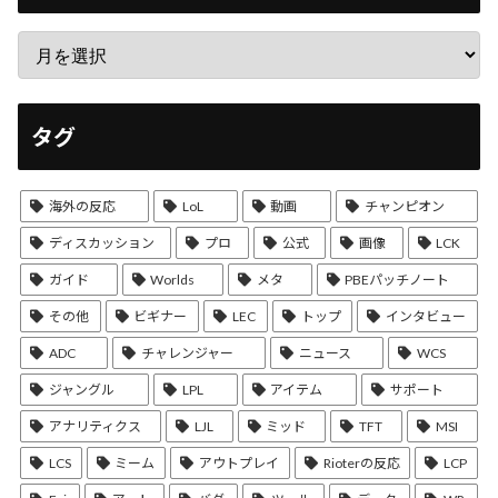
タグ
海外の反応
LoL
動画
チャンピオン
ディスカッション
プロ
公式
画像
LCK
ガイド
Worlds
メタ
PBEパッチノート
その他
ビギナー
LEC
トップ
インタビュー
ADC
チャレンジャー
ニュース
WCS
ジャングル
LPL
アイテム
サポート
アナリティクス
LJL
ミッド
TFT
MSI
LCS
ミーム
アウトプレイ
Rioterの反応
LCP