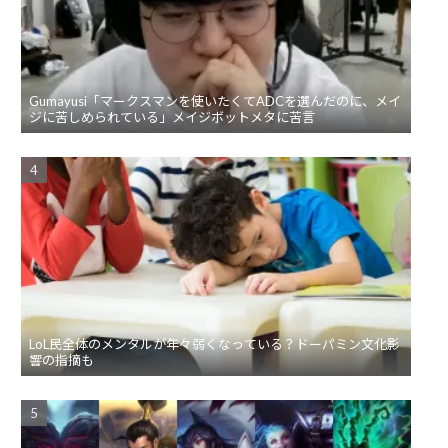
Gumayusi「マークスマンを使いたくてADCを選んだのに、メイ
ジに苦しめられている」メイジボットメタに苦言
LoL民全体のメンタルが年々弱くなっている？ドーパミン文化影
響の指摘も