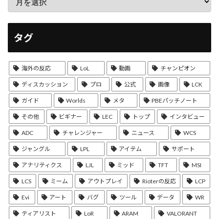
タグ
海外の反応
LoL
動画
チャンピオン
ディスカッション
プロ
公式
画像
LCK
ガイド
Worlds
メタ
PBEパッチノート
その他
ビギナー
LEC
トップ
インタビュー
ADC
チャレンジャー
ニュース
WCS
ジャングル
LPL
アイテム
サポート
アナリティクス
LJL
ミッド
TFT
MSI
LCS
ミーム
アウトプレイ
Rioterの反応
LCP
Evi
アート
バグ
ツール
データ
WR
ティアリスト
LoR
ARAM
VALORANT