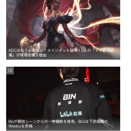
ADCはもう必要ない？メイジボット論争：LoLの「マナ管理崩
壊」が環境を壊す理由
Binが競技シーンからの一時離脱を発表。BLGは下部組織の
Wenboを昇格