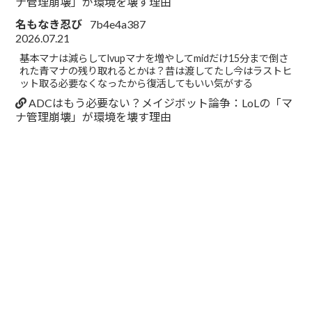
ナ管理崩壊」が環境を壊す理由
名もなき忍び
7b4e4a387
2026.07.21
基本マナは減らしてlvupマナを増やしてmidだけ15分まで倒さ
れた青マナの残り取れるとかは？昔は渡してたし今はラストヒ
ット取る必要なくなったから復活してもいい気がする
ADCはもう必要ない？メイジボット論争：LoLの「マ
ナ管理崩壊」が環境を壊す理由