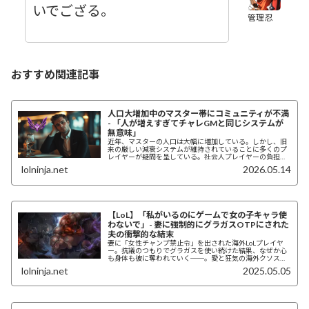
いでござる。
管理忍
おすすめ関連記事
人口大増加中のマスター帯にコミュニティが不満
- 「人が増えすぎてチャレGMと同じシステムが
無意味」
近年、マスターの人口は大幅に増加している。しかし、旧
来の厳しい減衰システムが維持されていることに多くのプ
レイヤーが疑問を呈している。社会人プレイヤーの負担
や、競技層との線引きの曖昧さなど、海外コミュニティで
lolninja.net
2026.05.14
議論された問題点を整理する。
【LoL】「私がいるのにゲームで女の子キャラ使
わないで」- 妻に強制的にグラガスOTPにされた
夫の衝撃的な結末
妻に「女性チャンプ禁止令」を出された海外LoLプレイヤ
ー。抗議のつもりでグラガスを使い続けた結果、なぜか心
も身体も彼に奪われていく──。愛と狂気の海外クソス
レ。
lolninja.net
2025.05.05