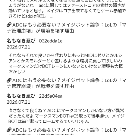
ょうがないね。 adcに関してはファーストコアの素材の弱さが
効いていると思う。メイジはコア出来てなくてもゲーム参加で
きるけどadcは無理。 ...
ADCはもう必要ない？メイジボット論争：LoLの「マ
ナ管理崩壊」が環境を壊す理由
名もなき忍び
032edda1e
2026.07.21
それならそれで良いから代わりにもっとMIDにゼリとかルシ
アンとかスモルダーとか置けるような環境に戻して欲しいわ
マークスマンだけBOTレーンにいないといけない環境も大概
おかしい
ADCはもう必要ない？メイジボット論争：LoLの「マ
ナ管理崩壊」が環境を壊す理由
名もなき忍び
22d5a04ea
2026.07.21
直さなくて良くね？ ADCにマークスマンしかいない方が異常
だったんだよ マークスマンBOTはCS取って後半勝つ、メイジ
BOTは前半勝ってロームするでいいじゃん
ADCはもう必要ない？メイジボット論争：LoLの「マ