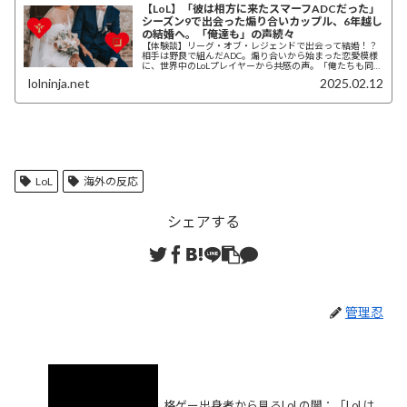
【LoL】「彼は相方に来たスマーフADCだった」
シーズン9で出会った煽り合いカップル、6年越し
の結婚へ。「俺達も」の声続々
【体験談】リーグ・オブ・レジェンドで出会って結婚！？
相手は野良で組んだADC。煽り合いから始まった恋愛模様
に、世界中のLoLプレイヤーから共感の声。「俺たちも同
じ」驚きの出会いエピソードが続々と寄せられる。シーズ
lolninja.net
2025.02.12
ン4から現在まで、様々な時代のLoLカップルたちの体験談
を紹介。海外コミュニティの反応まとめ。
LoL
海外の反応
シェアする
管理忍
格ゲー出身者から見るLoLの闇：「LoLは