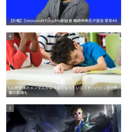
【訃報】DetonatioN FocusMe創設者 梅崎伸幸氏が逝去 享年44
LoL民全体のメンタルが年々弱くなっている？ドーパミン文化影
響の指摘も