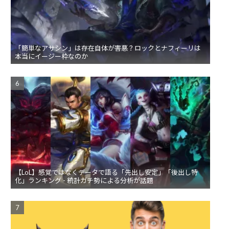
「簡単なアサシン」は存在自体が害悪？ロックとナフィーリは
本当にイージー枠なのか
【LoL】感覚ではなくデータで語る「先出し安定」「後出し特
化」ランキング - 統計ガチ勢による分析が話題