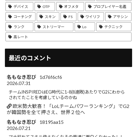
デバイス
OTP
オフメタ
プロプレイヤー名鑑
コーチング
スキン
FS
ワイリフ
アサシン
ランク
ストリーマー
Lo
テクニック
高レート
最近のコメント
名もなき忍び
1d76f6cf6
2026.07.31
チームINSPIREDはEG時代に1-8(8連敗)あたりでG2にわから
されてたことを考慮しているのかね
欧米勢大歓喜！「LoLチームパワーランキング」でG2
が韓国勢を全て押さえ、世界２位へ
名もなき忍び
18195aa15
2026.07.21
マナ枯れてスキル使えなくなるの普通に面白くなかったしし