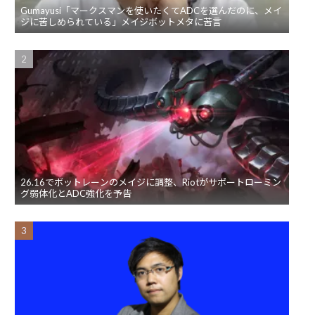
Gumayusi「マークスマンを使いたくてADCを選んだのに、メイ
ジに苦しめられている」メイジボットメタに苦言
26.16でボットレーンのメイジに調整、Riotがサポートローミン
グ弱体化とADC強化を予告