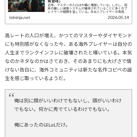
無意味」
近年、マスターの人口は大幅に増加している。しかし、旧
来の厳しい減衰システムが維持されていることに多くのプ
レイヤーが疑問を呈している。社会人プレイヤーの負担
や、競技層との線引きの曖昧さなど、海外コミュニティで
lolninja.net
2026.05.14
議論された問題点を整理する。
高レートの人口が増え、かつてのマスターやダイヤモンド
にも特別感がなくなった今、ある海外プレイヤーは自分の
人生までランクインフレに破壊されたと嘆いている。本気
なのかネタなのかはさておき、そのあまりにも大げさで情
けない告白に、海外コミュニティは新たな名作コピペの誕
生を感じ取っているようだ。
俺は別に顔がいいわけでもないし、頭がいいわけ
でもない。何かに秀でているわけでもない。
俺にあったのはLoLだけ。