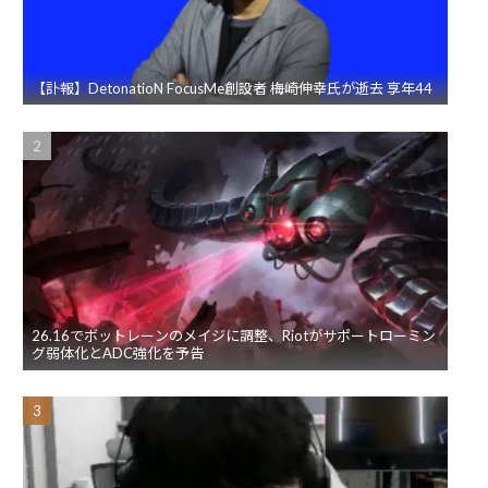
【訃報】DetonatioN FocusMe創設者 梅崎伸幸氏が逝去 享年44
26.16でボットレーンのメイジに調整、Riotがサポートローミン
グ弱体化とADC強化を予告