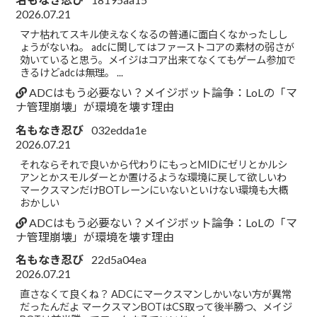
2026.07.21
マナ枯れてスキル使えなくなるの普通に面白くなかったしし
ょうがないね。 adcに関してはファーストコアの素材の弱さが
効いていると思う。メイジはコア出来てなくてもゲーム参加で
きるけどadcは無理。 ...
ADCはもう必要ない？メイジボット論争：LoLの「マ
ナ管理崩壊」が環境を壊す理由
名もなき忍び
032edda1e
2026.07.21
それならそれで良いから代わりにもっとMIDにゼリとかルシ
アンとかスモルダーとか置けるような環境に戻して欲しいわ
マークスマンだけBOTレーンにいないといけない環境も大概
おかしい
ADCはもう必要ない？メイジボット論争：LoLの「マ
ナ管理崩壊」が環境を壊す理由
名もなき忍び
22d5a04ea
2026.07.21
直さなくて良くね？ ADCにマークスマンしかいない方が異常
だったんだよ マークスマンBOTはCS取って後半勝つ、メイジ