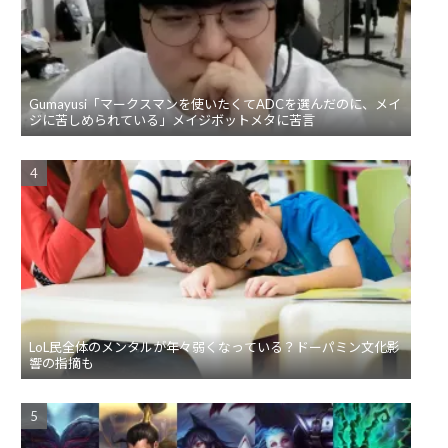
Gumayusi「マークスマンを使いたくてADCを選んだのに、メイ
ジに苦しめられている」メイジボットメタに苦言
LoL民全体のメンタルが年々弱くなっている？ドーパミン文化影
響の指摘も