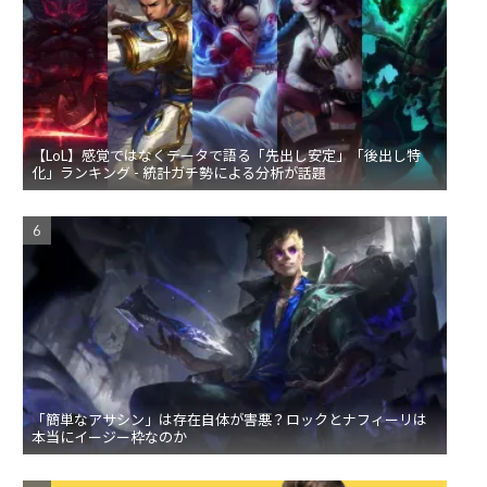
【LoL】感覚ではなくデータで語る「先出し安定」「後出し特
化」ランキング - 統計ガチ勢による分析が話題
「簡単なアサシン」は存在自体が害悪？ロックとナフィーリは
本当にイージー枠なのか