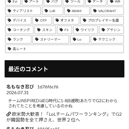
Evi
アート
バグ
ツール
データ
WR
ティアリスト
LoR
ARAM
VALORANT
デバイス
OTP
オフメタ
プロプレイヤー名鑑
コーチング
スキン
FS
ワイリフ
アサシン
ランク
ストリーマー
Lo
テクニック
高レート
最近のコメント
名もなき忍び
1d76f6cf6
2026.07.31
チームINSPIREDはEG時代に1-8(8連敗)あたりでG2にわから
されてたことを考慮しているのかね
欧米勢大歓喜！「LoLチームパワーランキング」でG2
が韓国勢を全て押さえ、世界２位へ
名もなき忍び
18195aa15