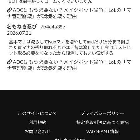
BOTは前半勝ってロームするでいいじゃん
ADCはもう必要ない？メイジボット論争：LoLの「マ
ナ管理崩壊」が環境を壊す理由
名もなき忍び
7b4e4a387
2026.07.21
基本マナは減らしてlvupマナを増やしてmidだけ15分まで倒さ
れた青マナの残り取れるとかは？昔は渡してたし今はラストヒ
ット取る必要なくなったから復活してもいい気がする
ADCはもう必要ない？メイジボット論争：LoLの「マ
ナ管理崩壊」が環境を壊す理由
このサイトについて
プライバシーポリシー
利用規約
特定商取引法に基づく表記
お問い合わせ
VALORANT情報