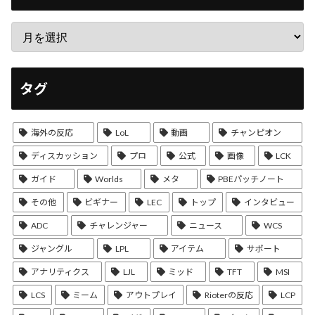
タグ
海外の反応
LoL
動画
チャンピオン
ディスカッション
プロ
公式
画像
LCK
ガイド
Worlds
メタ
PBEパッチノート
その他
ビギナー
LEC
トップ
インタビュー
ADC
チャレンジャー
ニュース
WCS
ジャングル
LPL
アイテム
サポート
アナリティクス
LJL
ミッド
TFT
MSI
LCS
ミーム
アウトプレイ
Rioterの反応
LCP