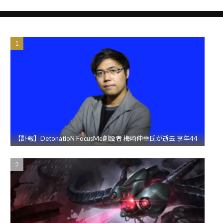
【訃報】DetonatioN FocusMe創設者 梅崎伸幸氏が逝去 享年44