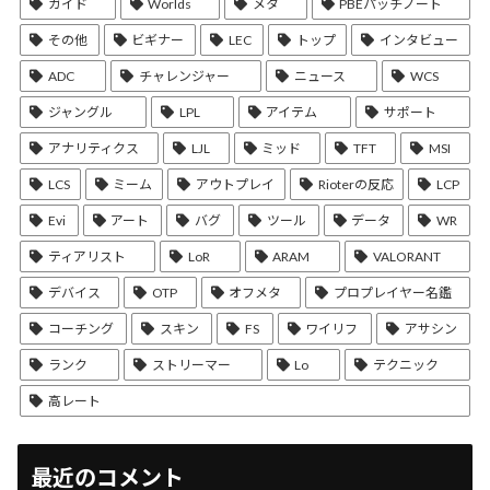
ガイド
Worlds
メタ
PBEパッチノート
その他
ビギナー
LEC
トップ
インタビュー
ADC
チャレンジャー
ニュース
WCS
ジャングル
LPL
アイテム
サポート
アナリティクス
LJL
ミッド
TFT
MSI
LCS
ミーム
アウトプレイ
Rioterの反応
LCP
Evi
アート
バグ
ツール
データ
WR
ティアリスト
LoR
ARAM
VALORANT
デバイス
OTP
オフメタ
プロプレイヤー名鑑
コーチング
スキン
FS
ワイリフ
アサシン
ランク
ストリーマー
Lo
テクニック
高レート
最近のコメント