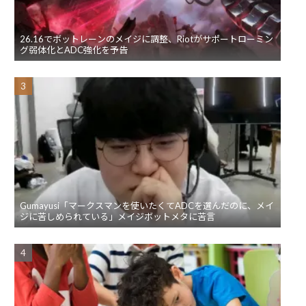
26.16でボットレーンのメイジに調整、Riotがサポートローミン
グ弱体化とADC強化を予告
Gumayusi「マークスマンを使いたくてADCを選んだのに、メイ
ジに苦しめられている」メイジボットメタに苦言