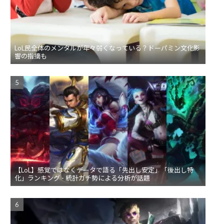
LoL民全体のメンタルが年々弱くなっている？ドーパミン文化影
響の指摘も
【LoL】感覚ではなくデータで語る「先出し安定」「後出し特
化」ランキング - 統計ガチ勢による分析が話題