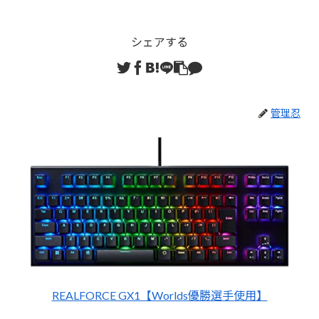
シェアする
管理忍
REALFORCE GX1【Worlds優勝選手使用】