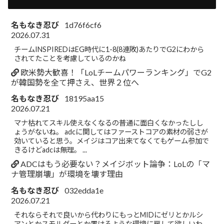
名もなき忍び
1d76f6cf6
2026.07.31
チームINSPIREDはEG時代に1-8(8連敗)あたりでG2にわから
されてたことを考慮しているのかね
欧米勢大歓喜！「LoLチームパワーランキング」でG2
が韓国勢を全て押さえ、世界２位へ
名もなき忍び
18195aa15
2026.07.21
マナ枯れてスキル使えなくなるの普通に面白くなかったしし
ょうがないね。 adcに関してはファーストコアの素材の弱さが
効いていると思う。メイジはコア出来てなくてもゲーム参加で
きるけどadcは無理。 ...
ADCはもう必要ない？メイジボット論争：LoLの「マ
ナ管理崩壊」が環境を壊す理由
名もなき忍び
032edda1e
2026.07.21
それならそれで良いから代わりにもっとMIDにゼリとかルシ
アンとかスモルダーとか置けるような環境に戻して欲しいわ