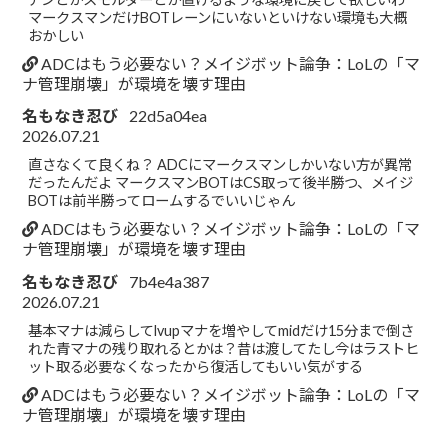
マークスマンだけBOTレーンにいないといけない環境も大概
おかしい
ADCはもう必要ない？メイジボット論争：LoLの「マ
ナ管理崩壊」が環境を壊す理由
名もなき忍び
22d5a04ea
2026.07.21
直さなくて良くね？ ADCにマークスマンしかいない方が異常
だったんだよ マークスマンBOTはCS取って後半勝つ、メイジ
BOTは前半勝ってロームするでいいじゃん
ADCはもう必要ない？メイジボット論争：LoLの「マ
ナ管理崩壊」が環境を壊す理由
名もなき忍び
7b4e4a387
2026.07.21
基本マナは減らしてlvupマナを増やしてmidだけ15分まで倒さ
れた青マナの残り取れるとかは？昔は渡してたし今はラストヒ
ット取る必要なくなったから復活してもいい気がする
ADCはもう必要ない？メイジボット論争：LoLの「マ
ナ管理崩壊」が環境を壊す理由