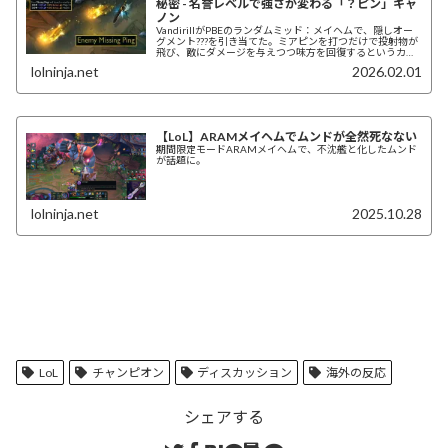
秘密 - 名誉レベルで強さが変わる「？ピン」キャ
ノン
VandirillがPBEのランダムミッド：メイヘムで、隠しオー
グメント???を引き当てた。ミアピンを打つだけで投射物が
飛び、敵にダメージを与えつつ味方を回復するというカオ
ス性能が話題で、パッチ26.3で本実装予定だ。
lolninja.net
2026.02.01
【LoL】ARAMメイヘムでムンドが全然死なない
期間限定モードARAMメイヘムで、不沈艦と化したムンド
が話題に。
lolninja.net
2025.10.28
LoL
チャンピオン
ディスカッション
海外の反応
シェアする