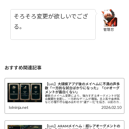
そろそろ変更が欲しいでござ
る。
管理忍
おすすめ関連記事
【LoL】大規模アプデ後のメイヘムに不満の声多
数「一方的な試合ばかりになった」「OPオーグ
メントが面白くない」
最新のメイヘム変更により、強力すぎるオーグメントが試
合展開を支配し、一方的なゲームが増加。炎上系や金床系
などの理不尽な組み合わせが“運ゲー化”を招き、以前のカ
ジュアルな楽しさが失われたとする声がコミュニティで急
lolninja.net
2026.02.10
増している。
【LoL】ARAMメイヘム：超レアオーグメントの