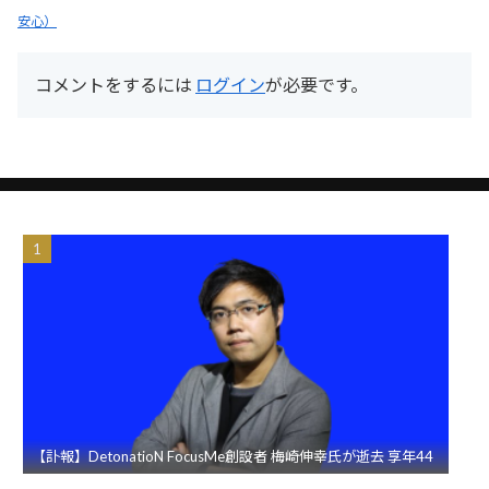
安心）
コメントをするには
ログイン
が必要です。
【訃報】DetonatioN FocusMe創設者 梅崎伸幸氏が逝去 享年44