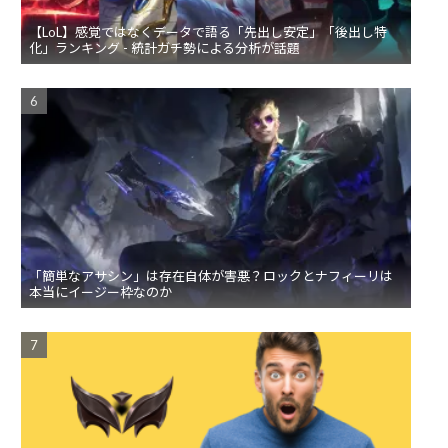
【LoL】感覚ではなくデータで語る「先出し安定」「後出し特
化」ランキング - 統計ガチ勢による分析が話題
「簡単なアサシン」は存在自体が害悪？ロックとナフィーリは
本当にイージー枠なのか