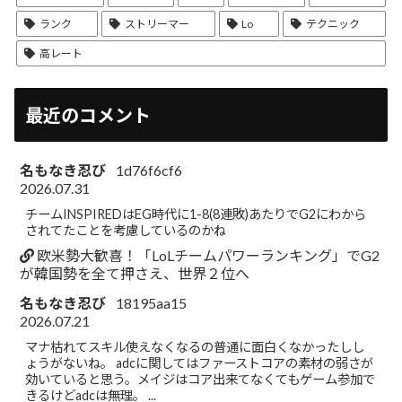
ランク
ストリーマー
Lo
テクニック
高レート
最近のコメント
名もなき忍び
1d76f6cf6
2026.07.31
チームINSPIREDはEG時代に1-8(8連敗)あたりでG2にわから
されてたことを考慮しているのかね
欧米勢大歓喜！「LoLチームパワーランキング」でG2
が韓国勢を全て押さえ、世界２位へ
名もなき忍び
18195aa15
2026.07.21
マナ枯れてスキル使えなくなるの普通に面白くなかったしし
ょうがないね。 adcに関してはファーストコアの素材の弱さが
効いていると思う。メイジはコア出来てなくてもゲーム参加で
きるけどadcは無理。 ...