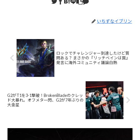
いちずなイブリン
ロックでチャレンジャー到達したけど質
問ある？ まさかの『リッチベインは罠』
発言に海外コミュニティ議論白熱
G2がT1を3-1撃破！BrokenBladeのクレッ
ド大暴れ。オフメタ一閃、G2が7年ぶりの
大金星