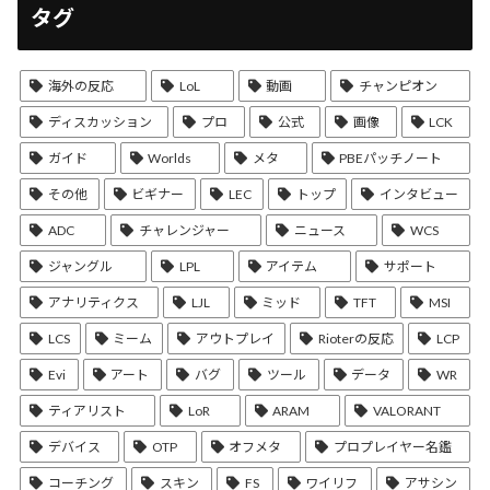
タグ
海外の反応
LoL
動画
チャンピオン
ディスカッション
プロ
公式
画像
LCK
ガイド
Worlds
メタ
PBEパッチノート
その他
ビギナー
LEC
トップ
インタビュー
ADC
チャレンジャー
ニュース
WCS
ジャングル
LPL
アイテム
サポート
アナリティクス
LJL
ミッド
TFT
MSI
LCS
ミーム
アウトプレイ
Rioterの反応
LCP
Evi
アート
バグ
ツール
データ
WR
ティアリスト
LoR
ARAM
VALORANT
デバイス
OTP
オフメタ
プロプレイヤー名鑑
コーチング
スキン
FS
ワイリフ
アサシン