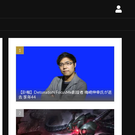
【訃報】DetonatioN FocusMe創設者 梅崎伸幸氏が逝
去 享年44