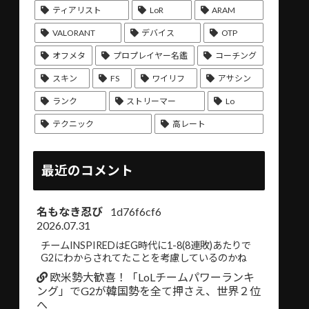
ティアリスト
LoR
ARAM
VALORANT
デバイス
OTP
オフメタ
プロプレイヤー名鑑
コーチング
スキン
FS
ワイリフ
アサシン
ランク
ストリーマー
Lo
テクニック
高レート
最近のコメント
名もなき忍び
1d76f6cf6
2026.07.31
チームINSPIREDはEG時代に1-8(8連敗)あたりで
G2にわからされてたことを考慮しているのかね
欧米勢大歓喜！「LoLチームパワーランキ
ング」でG2が韓国勢を全て押さえ、世界２位
へ