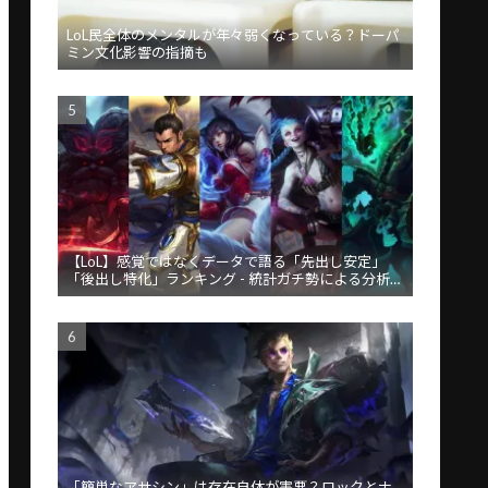
LoL民全体のメンタルが年々弱くなっている？ドーパ
ミン文化影響の指摘も
【LoL】感覚ではなくデータで語る「先出し安定」
「後出し特化」ランキング - 統計ガチ勢による分析が
話題
「簡単なアサシン」は存在自体が害悪？ロックとナ