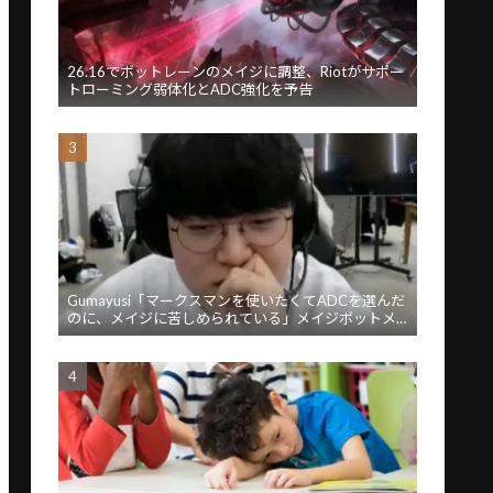
26.16でボットレーンのメイジに調整、Riotがサポー
トローミング弱体化とADC強化を予告
Gumayusi「マークスマンを使いたくてADCを選んだ
のに、メイジに苦しめられている」メイジボットメ
タに苦言