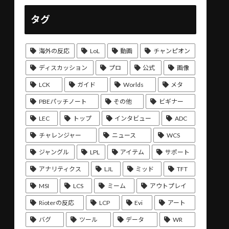
タグ
海外の反応
LoL
動画
チャンピオン
ディスカッション
プロ
公式
画像
LCK
ガイド
Worlds
メタ
PBEパッチノート
その他
ビギナー
LEC
トップ
インタビュー
ADC
チャレンジャー
ニュース
WCS
ジャングル
LPL
アイテム
サポート
アナリティクス
LJL
ミッド
TFT
MSI
LCS
ミーム
アウトプレイ
Rioterの反応
LCP
Evi
アート
バグ
ツール
データ
WR