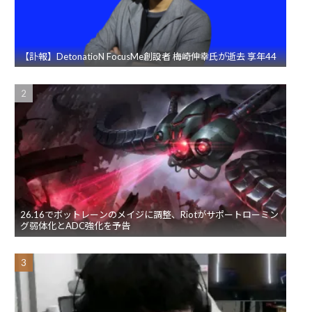
【訃報】DetonatioN FocusMe創設者 梅崎伸幸氏が逝去 享年44
26.16でボットレーンのメイジに調整、Riotがサポートローミン
グ弱体化とADC強化を予告