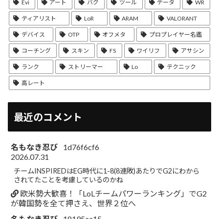
Evi
アート
バグ
ツール
データ
WR
ティアリスト
LoR
ARAM
VALORANT
デバイス
OTP
オフメタ
プロプレイヤー名鑑
コーチング
スキン
FS
ワイリフ
アサシン
ランク
ストリーマー
Lo
テクニック
高レート
最近のコメント
名もなき忍び
1d76f6cf6
2026.07.31
チームINSPIREDはEG時代に1-8(8連敗)あたりでG2にわから
されてたことを考慮しているのかね
欧米勢大歓喜！「LoLチームパワーランキング」でG2
が韓国勢を全て押さえ、世界２位へ
名もなき忍び
18195aa15