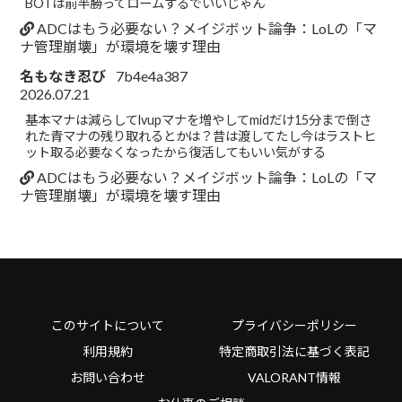
BOTは前半勝ってロームするでいいじゃん
ADCはもう必要ない？メイジボット論争：LoLの「マ
ナ管理崩壊」が環境を壊す理由
名もなき忍び
7b4e4a387
2026.07.21
基本マナは減らしてlvupマナを増やしてmidだけ15分まで倒さ
れた青マナの残り取れるとかは？昔は渡してたし今はラストヒ
ット取る必要なくなったから復活してもいい気がする
ADCはもう必要ない？メイジボット論争：LoLの「マ
ナ管理崩壊」が環境を壊す理由
このサイトについて
プライバシーポリシー
利用規約
特定商取引法に基づく表記
お問い合わせ
VALORANT情報