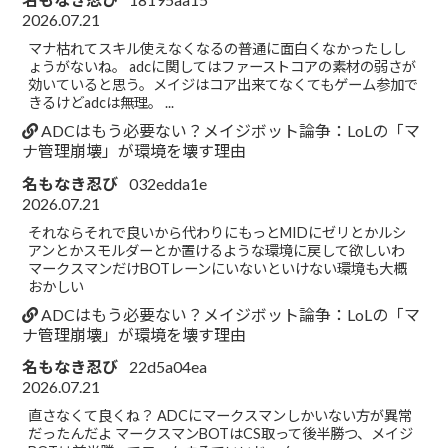
2026.07.21
マナ枯れてスキル使えなくなるの普通に面白くなかったしし
ょうがないね。 adcに関してはファーストコアの素材の弱さが
効いていると思う。メイジはコア出来てなくてもゲーム参加で
きるけどadcは無理。 ...
ADCはもう必要ない？メイジボット論争：LoLの「マ
ナ管理崩壊」が環境を壊す理由
名もなき忍び
032edda1e
2026.07.21
それならそれで良いから代わりにもっとMIDにゼリとかルシ
アンとかスモルダーとか置けるような環境に戻して欲しいわ
マークスマンだけBOTレーンにいないといけない環境も大概
おかしい
ADCはもう必要ない？メイジボット論争：LoLの「マ
ナ管理崩壊」が環境を壊す理由
名もなき忍び
22d5a04ea
2026.07.21
直さなくて良くね？ ADCにマークスマンしかいない方が異常
だったんだよ マークスマンBOTはCS取って後半勝つ、メイジ