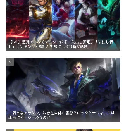
【LoL】感覚ではなくデータで語る「先出し安定」「後出し特
化」ランキング - 統計ガチ勢による分析が話題
「簡単なアサシン」は存在自体が害悪？ロックとナフィーリは
本当にイージー枠なのか