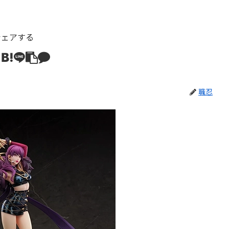
シェアする
職忍