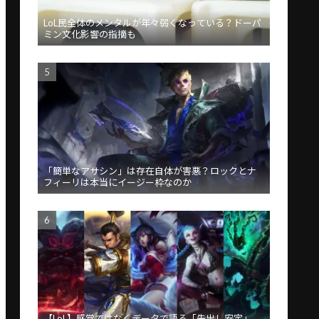
LoL民全体のメンタルが年々弱くなっている？ドーパ
ミン文化影響の指摘も
「簡単なアサシン」は存在自体が害悪？ロックとナ
フィーリは本当にイージー枠なのか
【LoL】感覚ではなくデータで語る「先出し安定」