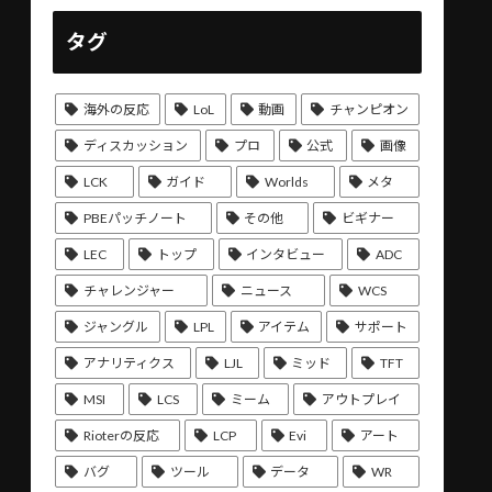
タグ
海外の反応
LoL
動画
チャンピオン
ディスカッション
プロ
公式
画像
LCK
ガイド
Worlds
メタ
PBEパッチノート
その他
ビギナー
LEC
トップ
インタビュー
ADC
チャレンジャー
ニュース
WCS
ジャングル
LPL
アイテム
サポート
アナリティクス
LJL
ミッド
TFT
MSI
LCS
ミーム
アウトプレイ
Rioterの反応
LCP
Evi
アート
バグ
ツール
データ
WR