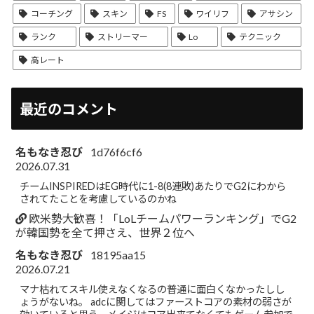
コーチング
スキン
FS
ワイリフ
アサシン
ランク
ストリーマー
Lo
テクニック
高レート
最近のコメント
名もなき忍び
1d76f6cf6
2026.07.31
チームINSPIREDはEG時代に1-8(8連敗)あたりでG2にわから
されてたことを考慮しているのかね
欧米勢大歓喜！「LoLチームパワーランキング」でG2
が韓国勢を全て押さえ、世界２位へ
名もなき忍び
18195aa15
2026.07.21
マナ枯れてスキル使えなくなるの普通に面白くなかったしし
ょうがないね。 adcに関してはファーストコアの素材の弱さが