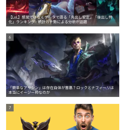
【LoL】感覚ではなくデータで語る「先出し安定」「後出し特
化」ランキング - 統計ガチ勢による分析が話題
「簡単なアサシン」は存在自体が害悪？ロックとナフィーリは
本当にイージー枠なのか