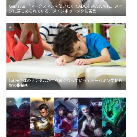
Gumayusi「マークスマンを使いたくてADCを選んだのに、メイ
ジに苦しめられている」メイジボットメタに苦言
LoL民全体のメンタルが年々弱くなっている？ドーパミン文化影
響の指摘も