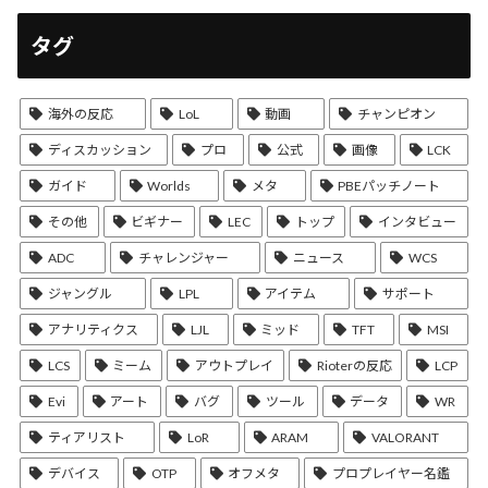
タグ
海外の反応
LoL
動画
チャンピオン
ディスカッション
プロ
公式
画像
LCK
ガイド
Worlds
メタ
PBEパッチノート
その他
ビギナー
LEC
トップ
インタビュー
ADC
チャレンジャー
ニュース
WCS
ジャングル
LPL
アイテム
サポート
アナリティクス
LJL
ミッド
TFT
MSI
LCS
ミーム
アウトプレイ
Rioterの反応
LCP
Evi
アート
バグ
ツール
データ
WR
ティアリスト
LoR
ARAM
VALORANT
デバイス
OTP
オフメタ
プロプレイヤー名鑑