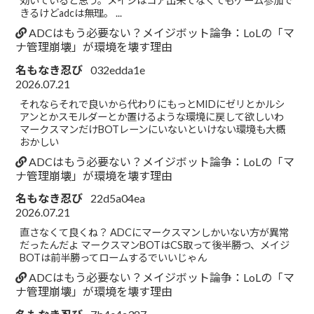
効いていると思う。メイジはコア出来てなくてもゲーム参加で
きるけどadcは無理。 ...
ADCはもう必要ない？メイジボット論争：LoLの「マ
ナ管理崩壊」が環境を壊す理由
名もなき忍び
032edda1e
2026.07.21
それならそれで良いから代わりにもっとMIDにゼリとかルシ
アンとかスモルダーとか置けるような環境に戻して欲しいわ
マークスマンだけBOTレーンにいないといけない環境も大概
おかしい
ADCはもう必要ない？メイジボット論争：LoLの「マ
ナ管理崩壊」が環境を壊す理由
名もなき忍び
22d5a04ea
2026.07.21
直さなくて良くね？ ADCにマークスマンしかいない方が異常
だったんだよ マークスマンBOTはCS取って後半勝つ、メイジ
BOTは前半勝ってロームするでいいじゃん
ADCはもう必要ない？メイジボット論争：LoLの「マ
ナ管理崩壊」が環境を壊す理由