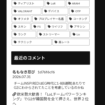
ティアリスト
LoR
ARAM
VALORANT
デバイス
OTP
オフメタ
プロプレイヤー名鑑
コーチング
スキン
FS
ワイリフ
アサシン
ランク
ストリーマー
Lo
テクニック
高レート
最近のコメント
名もなき忍び
1d76f6cf6
2026.07.31
チームINSPIREDはEG時代に1-8(8連敗)あたりで
G2にわからされてたことを考慮しているのかね
欧米勢大歓喜！「LoLチームパワーランキ
ング」でG2が韓国勢を全て押さえ、世界２位
へ