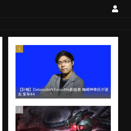
【訃報】DetonatioN FocusMe創設者 梅崎伸幸氏が逝
去 享年44