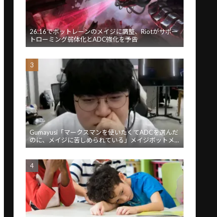
26.16でボットレーンのメイジに調整、Riotがサポー
トローミング弱体化とADC強化を予告
Gumayusi「マークスマンを使いたくてADCを選んだ
のに、メイジに苦しめられている」メイジボットメ
タに苦言