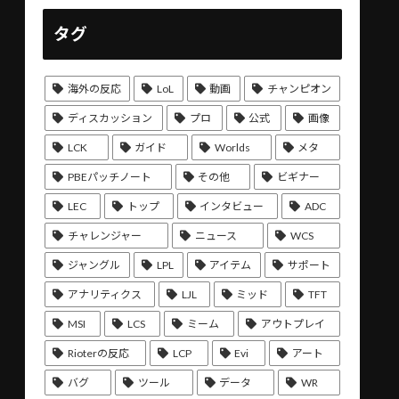
タグ
海外の反応
LoL
動画
チャンピオン
ディスカッション
プロ
公式
画像
LCK
ガイド
Worlds
メタ
PBEパッチノート
その他
ビギナー
LEC
トップ
インタビュー
ADC
チャレンジャー
ニュース
WCS
ジャングル
LPL
アイテム
サポート
アナリティクス
LJL
ミッド
TFT
MSI
LCS
ミーム
アウトプレイ
Rioterの反応
LCP
Evi
アート
バグ
ツール
データ
WR