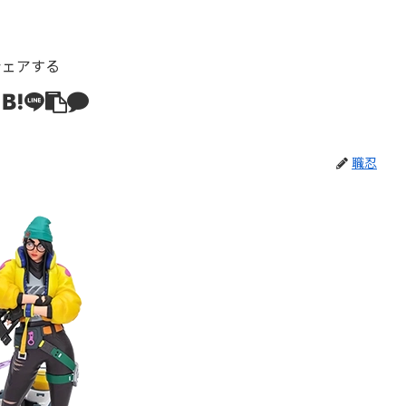
シェアする
職忍