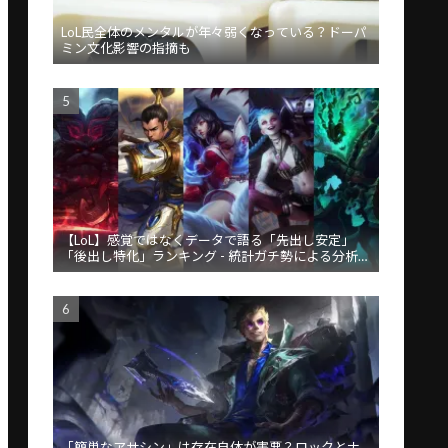
LoL民全体のメンタルが年々弱くなっている？ドーパ
ミン文化影響の指摘も
【LoL】感覚ではなくデータで語る「先出し安定」
「後出し特化」ランキング - 統計ガチ勢による分析が
話題
「簡単なアサシン」は存在自体が害悪？ロックとナ