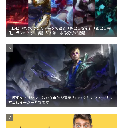
【LoL】感覚ではなくデータで語る「先出し安定」「後出し特
化」ランキング - 統計ガチ勢による分析が話題
「簡単なアサシン」は存在自体が害悪？ロックとナフィーリは
本当にイージー枠なのか