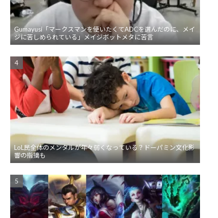
Gumayusi「マークスマンを使いたくてADCを選んだのに、メイ
ジに苦しめられている」メイジボットメタに苦言
LoL民全体のメンタルが年々弱くなっている？ドーパミン文化影
響の指摘も