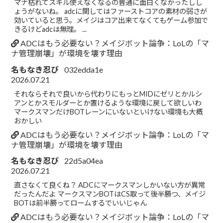
マナ枯れてスキル使えなくなるの普通に面白くなかったしし
ょうがないね。 adcに関してはファーストコアの素材の弱さが
効いていると思う。メイジはコア出来てなくてもゲーム参加で
きるけどadcは無理。 ...
ADCはもう必要ない？メイジボット論争：LoLの「マ
ナ管理崩壊」が環境を壊す理由
名もなき忍び
032edda1e
2026.07.21
それならそれで良いから代わりにもっとMIDにゼリとかルシ
アンとかスモルダーとか置けるような環境に戻して欲しいわ
マークスマンだけBOTレーンにいないといけない環境も大概
おかしい
ADCはもう必要ない？メイジボット論争：LoLの「マ
ナ管理崩壊」が環境を壊す理由
名もなき忍び
22d5a04ea
2026.07.21
直さなくて良くね？ ADCにマークスマンしかいない方が異常
だったんだよ マークスマンBOTはCS取って後半勝つ、メイジ
BOTは前半勝ってロームするでいいじゃん
ADCはもう必要ない？メイジボット論争：LoLの「マ