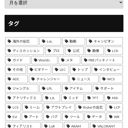
タグ
海外の反応
LoL
動画
チャンピオン
ディスカッション
プロ
公式
画像
LCK
ガイド
Worlds
メタ
PBEパッチノート
その他
ビギナー
LEC
トップ
インタビュー
ADC
チャレンジャー
ニュース
WCS
ジャングル
LPL
アイテム
サポート
アナリティクス
LJL
ミッド
TFT
MSI
LCS
ミーム
アウトプレイ
Rioterの反応
LCP
Evi
アート
バグ
ツール
データ
WR
ティアリスト
LoR
ARAM
VALORANT