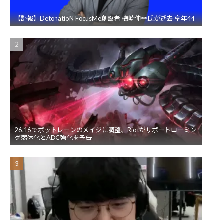
【訃報】DetonatioN FocusMe創設者 梅崎伸幸氏が逝去 享年44
26.16でボットレーンのメイジに調整、Riotがサポートローミン
グ弱体化とADC強化を予告