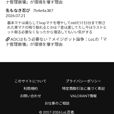
ナ管理崩壊」が環境を壊す理由
名もなき忍び
7b4e4a387
2026.07.21
基本マナは減らしてlvupマナを増やしてmidだけ15分まで倒さ
れた青マナの残り取れるとかは？昔は渡してたし今はラストヒ
ット取る必要なくなったから復活してもいい気がする
ADCはもう必要ない？メイジボット論争：LoLの「マ
ナ管理崩壊」が環境を壊す理由
このサイトについて
プライバシーポリシー
利用規約
特定商取引法に基づく表記
お問い合わせ
VALORANT情報
お仕事のご相談
© 2017-2026 LoL忍者.