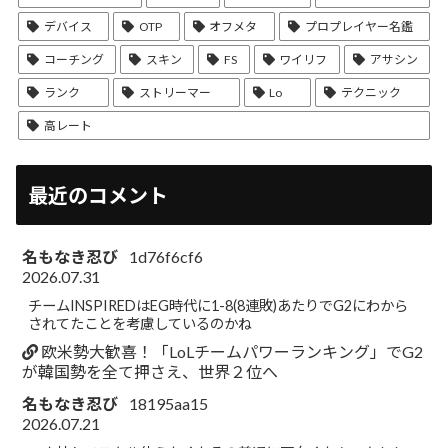
デバイス
OTP
オフメタ
プロプレイヤー名鑑
コーチング
スキン
FS
ワイリフ
アサシン
ランク
ストリーマー
Lo
テクニック
高レート
最近のコメント
名もなき忍び
1d76f6cf6
2026.07.31
チームINSPIREDはEG時代に1-8(8連敗)あたりでG2にわから
されてたことを考慮しているのかね
欧米勢大歓喜！「LoLチームパワーランキング」でG2
が韓国勢を全て押さえ、世界２位へ
名もなき忍び
18195aa15
2026.07.21