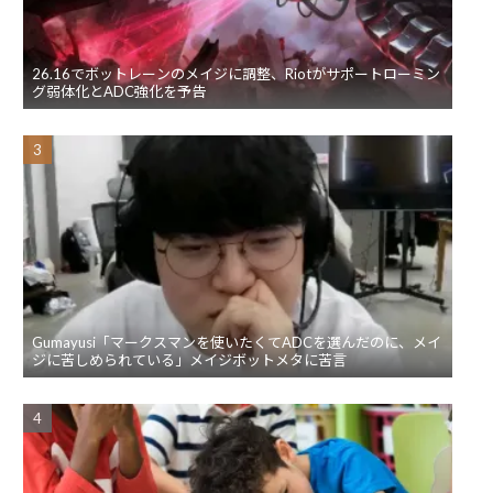
26.16でボットレーンのメイジに調整、Riotがサポートローミン
グ弱体化とADC強化を予告
Gumayusi「マークスマンを使いたくてADCを選んだのに、メイ
ジに苦しめられている」メイジボットメタに苦言