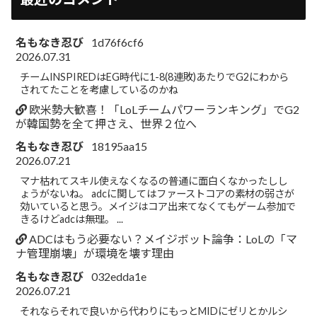
名もなき忍び
1d76f6cf6
2026.07.31
チームINSPIREDはEG時代に1-8(8連敗)あたりでG2にわから
されてたことを考慮しているのかね
欧米勢大歓喜！「LoLチームパワーランキング」でG2
が韓国勢を全て押さえ、世界２位へ
名もなき忍び
18195aa15
2026.07.21
マナ枯れてスキル使えなくなるの普通に面白くなかったしし
ょうがないね。 adcに関してはファーストコアの素材の弱さが
効いていると思う。メイジはコア出来てなくてもゲーム参加で
きるけどadcは無理。 ...
ADCはもう必要ない？メイジボット論争：LoLの「マ
ナ管理崩壊」が環境を壊す理由
名もなき忍び
032edda1e
2026.07.21
それならそれで良いから代わりにもっとMIDにゼリとかルシ