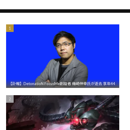
【訃報】DetonatioN FocusMe創設者 梅崎伸幸氏が逝去 享年44