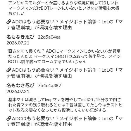
アンとかスモルダーとか置けるような環境に戻して欲しいわ
マークスマンだけBOTレーンにいないといけない環境も大概
おかしい
ADCはもう必要ない？メイジボット論争：LoLの「マ
ナ管理崩壊」が環境を壊す理由
名もなき忍び
22d5a04ea
2026.07.21
直さなくて良くね？ ADCにマークスマンしかいない方が異常
だったんだよ マークスマンBOTはCS取って後半勝つ、メイジ
BOTは前半勝ってロームするでいいじゃん
ADCはもう必要ない？メイジボット論争：LoLの「マ
ナ管理崩壊」が環境を壊す理由
名もなき忍び
7b4e4a387
2026.07.21
基本マナは減らしてlvupマナを増やしてmidだけ15分まで倒さ
れた青マナの残り取れるとかは？昔は渡してたし今はラストヒ
ット取る必要なくなったから復活してもいい気がする
ADCはもう必要ない？メイジボット論争：LoLの「マ
ナ管理崩壊」が環境を壊す理由