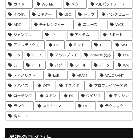
ガイド
Worlds
メタ
PBEパッチノート
その他
ビギナー
LEC
トップ
インタビュー
ADC
チャレンジャー
ニュース
WCS
ジャングル
LPL
アイテム
サポート
アナリティクス
LJL
ミッド
TFT
MSI
LCS
ミーム
アウトプレイ
Rioterの反応
LCP
Evi
アート
バグ
ツール
データ
WR
ティアリスト
LoR
ARAM
VALORANT
デバイス
OTP
オフメタ
プロプレイヤー名鑑
コーチング
スキン
FS
ワイリフ
アサシン
ランク
ストリーマー
Lo
テクニック
高レート
最近のコメント