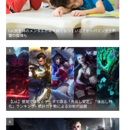
LoL民全体のメンタルが年々弱くなっている？ドーパミン文化影
響の指摘も
【LoL】感覚ではなくデータで語る「先出し安定」「後出し特
化」ランキング - 統計ガチ勢による分析が話題