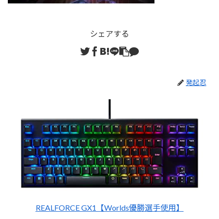
シェアする
発起忍
REALFORCE GX1【Worlds優勝選手使用】