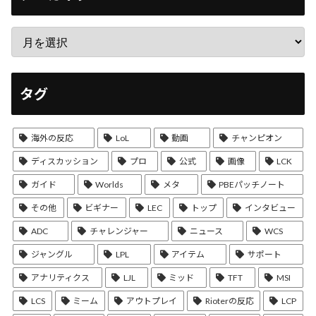
タグ
海外の反応
LoL
動画
チャンピオン
ディスカッション
プロ
公式
画像
LCK
ガイド
Worlds
メタ
PBEパッチノート
その他
ビギナー
LEC
トップ
インタビュー
ADC
チャレンジャー
ニュース
WCS
ジャングル
LPL
アイテム
サポート
アナリティクス
LJL
ミッド
TFT
MSI
LCS
ミーム
アウトプレイ
Rioterの反応
LCP