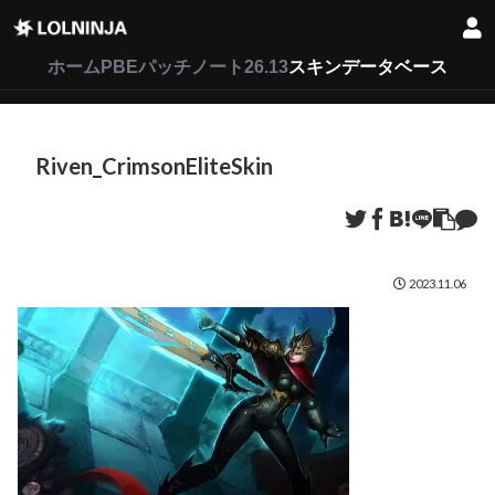
LoL
VALORANT
2XKO
ホーム
PBEパッチノート26.13
スキンデータベース
Riven_CrimsonEliteSkin
2023.11.06