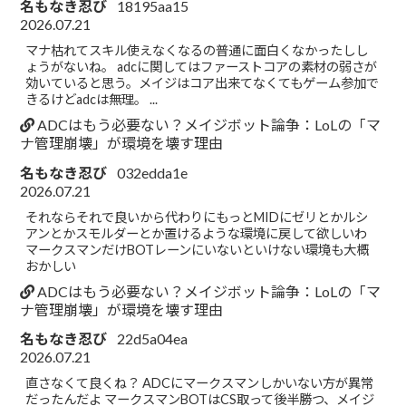
名もなき忍び
18195aa15
2026.07.21
マナ枯れてスキル使えなくなるの普通に面白くなかったしし
ょうがないね。 adcに関してはファーストコアの素材の弱さが
効いていると思う。メイジはコア出来てなくてもゲーム参加で
きるけどadcは無理。 ...
ADCはもう必要ない？メイジボット論争：LoLの「マ
ナ管理崩壊」が環境を壊す理由
名もなき忍び
032edda1e
2026.07.21
それならそれで良いから代わりにもっとMIDにゼリとかルシ
アンとかスモルダーとか置けるような環境に戻して欲しいわ
マークスマンだけBOTレーンにいないといけない環境も大概
おかしい
ADCはもう必要ない？メイジボット論争：LoLの「マ
ナ管理崩壊」が環境を壊す理由
名もなき忍び
22d5a04ea
2026.07.21
直さなくて良くね？ ADCにマークスマンしかいない方が異常
だったんだよ マークスマンBOTはCS取って後半勝つ、メイジ