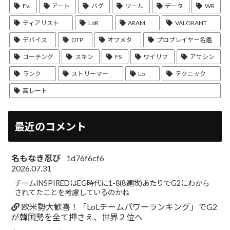
Evi
アート
バグ
ツール
データ
WR
ティアリスト
LoR
ARAM
VALORANT
デバイス
OTP
オフメタ
プロプレイヤー名鑑
コーチング
スキン
FS
ワイリフ
アサシン
ランク
ストリーマー
Lo
テクニック
高レート
最近のコメント
名もなき忍び
1d76f6cf6
2026.07.31
チームINSPIREDはEG時代に1-8(8連敗)あたりでG2にわから
されてたことを考慮しているのかね
欧米勢大歓喜！「LoLチームパワーランキング」でG2
が韓国勢を全て押さえ、世界２位へ