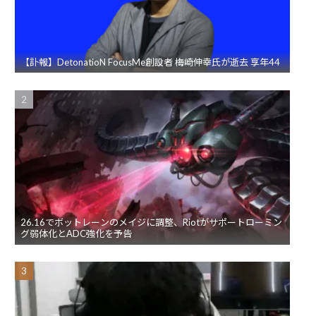
【訃報】DetonatioN FocusMe創設者 梅崎伸幸氏が逝去 享年44
26.16でボットレーンのメイジに調整、Riotがサポートローミン
グ弱体化とADC強化を予告