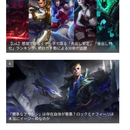
【LoL】感覚ではなくデータで語る「先出し安定」「後出し特
化」ランキング - 統計ガチ勢による分析が話題
「簡単なアサシン」は存在自体が害悪？ロックとナフィーリは
本当にイージー枠なのか