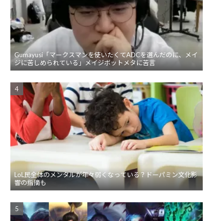
Gumayusi「マークスマンを使いたくてADCを選んだのに、メイ
ジに苦しめられている」メイジボットメタに苦言
LoL民全体のメンタルが年々弱くなっている？ドーパミン文化影
響の指摘も