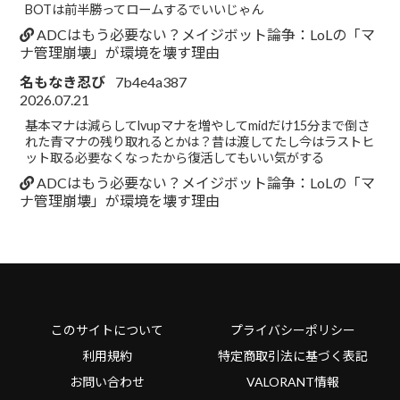
BOTは前半勝ってロームするでいいじゃん
ADCはもう必要ない？メイジボット論争：LoLの「マ
ナ管理崩壊」が環境を壊す理由
名もなき忍び
7b4e4a387
2026.07.21
基本マナは減らしてlvupマナを増やしてmidだけ15分まで倒さ
れた青マナの残り取れるとかは？昔は渡してたし今はラストヒ
ット取る必要なくなったから復活してもいい気がする
ADCはもう必要ない？メイジボット論争：LoLの「マ
ナ管理崩壊」が環境を壊す理由
このサイトについて
プライバシーポリシー
利用規約
特定商取引法に基づく表記
お問い合わせ
VALORANT情報