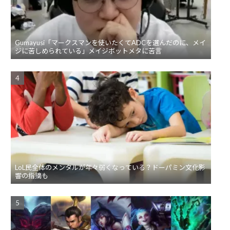
Gumayusi「マークスマンを使いたくてADCを選んだのに、メイ
ジに苦しめられている」メイジボットメタに苦言
LoL民全体のメンタルが年々弱くなっている？ドーパミン文化影
響の指摘も