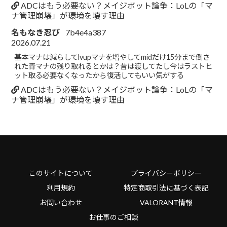
ADCはもう必要ない？メイジボット論争：LoLの「マ
ナ管理崩壊」が環境を壊す理由
名もなき忍び
7b4e4a387
2026.07.21
基本マナは減らしてlvupマナを増やしてmidだけ15分まで倒さ
れた青マナの残り取れるとかは？昔は渡してたし今はラストヒ
ット取る必要なくなったから復活してもいい気がする
ADCはもう必要ない？メイジボット論争：LoLの「マ
ナ管理崩壊」が環境を壊す理由
このサイトについて
プライバシーポリシー
利用規約
特定商取引法に基づく表記
お問い合わせ
VALORANT情報
お仕事のご相談