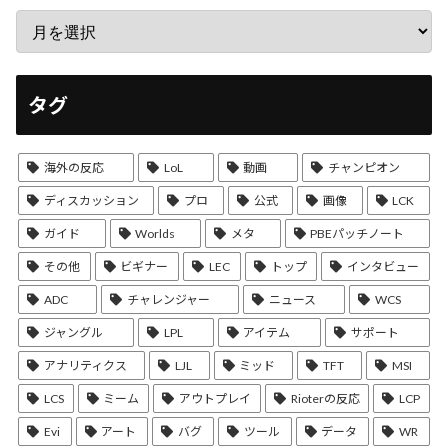
タグ
海外の反応
LoL
動画
チャンピオン
ディスカッション
プロ
公式
画像
LCK
ガイド
Worlds
メタ
PBEパッチノート
その他
ビギナー
LEC
トップ
インタビュー
ADC
チャレンジャー
ニュース
WCS
ジャングル
LPL
アイテム
サポート
アナリティクス
LJL
ミッド
TFT
MSI
LCS
ミーム
アウトプレイ
Rioterの反応
LCP
Evi
アート
バグ
ツール
データ
WR