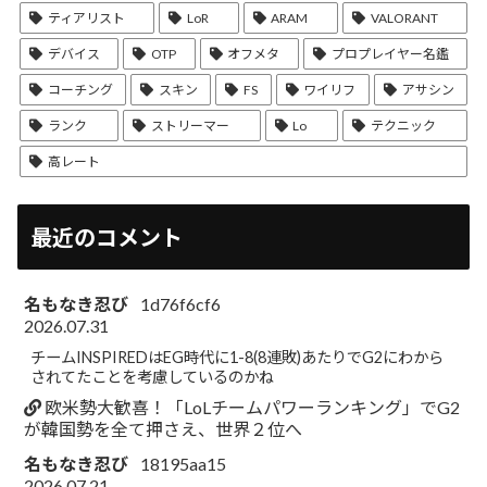
ティアリスト
LoR
ARAM
VALORANT
デバイス
OTP
オフメタ
プロプレイヤー名鑑
コーチング
スキン
FS
ワイリフ
アサシン
ランク
ストリーマー
Lo
テクニック
高レート
最近のコメント
名もなき忍び
1d76f6cf6
2026.07.31
チームINSPIREDはEG時代に1-8(8連敗)あたりでG2にわから
されてたことを考慮しているのかね
欧米勢大歓喜！「LoLチームパワーランキング」でG2
が韓国勢を全て押さえ、世界２位へ
名もなき忍び
18195aa15
2026.07.21