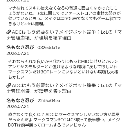
マナ枯れてスキル使えなくなるの普通に面白くなかったしし
ょうがないね。 adcに関してはファーストコアの素材の弱さが
効いていると思う。メイジはコア出来てなくてもゲーム参加で
きるけどadcは無理。 ...
ADCはもう必要ない？メイジボット論争：LoLの「マ
ナ管理崩壊」が環境を壊す理由
名もなき忍び
032edda1e
2026.07.21
それならそれで良いから代わりにもっとMIDにゼリとかルシ
アンとかスモルダーとか置けるような環境に戻して欲しいわ
マークスマンだけBOTレーンにいないといけない環境も大概
おかしい
ADCはもう必要ない？メイジボット論争：LoLの「マ
ナ管理崩壊」が環境を壊す理由
名もなき忍び
22d5a04ea
2026.07.21
直さなくて良くね？ ADCにマークスマンしかいない方が異常
だったんだよ マークスマンBOTはCS取って後半勝つ、メイジ
BOTは前半勝ってロームするでいいじゃん