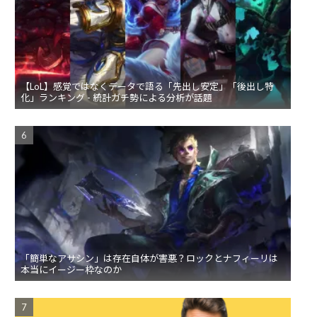
【LoL】感覚ではなくデータで語る「先出し安定」「後出し特
化」ランキング - 統計ガチ勢による分析が話題
「簡単なアサシン」は存在自体が害悪？ロックとナフィーリは
本当にイージー枠なのか