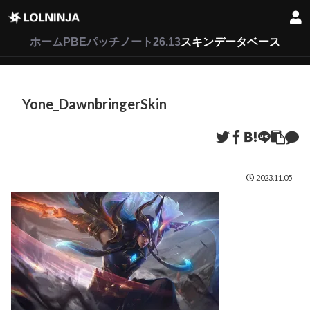
LoL
VALORANT
2XKO
ホーム
PBEパッチノート26.13
スキンデータベース
Yone_DawnbringerSkin
2023.11.05