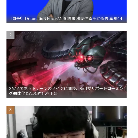
【訃報】DetonatioN FocusMe創設者 梅崎伸幸氏が逝去 享年44
26.16でボットレーンのメイジに調整、Riotがサポートローミン
グ弱体化とADC強化を予告