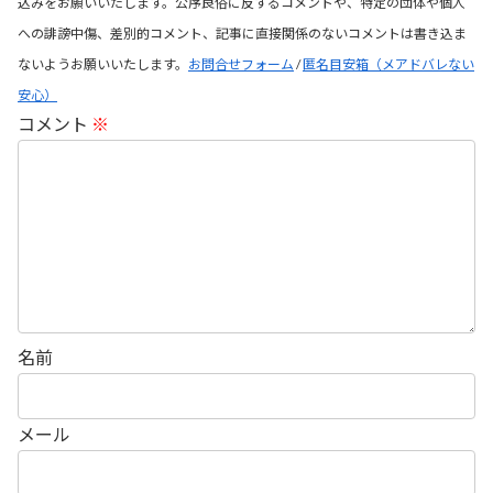
込みをお願いいたします。公序良俗に反するコメントや、特定の団体や個人
への誹謗中傷、差別的コメント、記事に直接関係のないコメントは書き込ま
ないようお願いいたします。
お問合せフォーム
/
匿名目安箱（メアドバレない
安心）
コメント
※
名前
メール