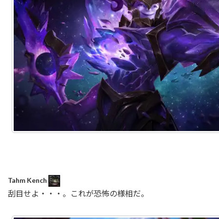
Tahm Kench
刮目せよ・・・。これが恐怖の様相だ。