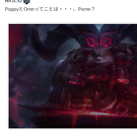
NA LCS2
PoppyとOrnnってことは・・・、Pornn？