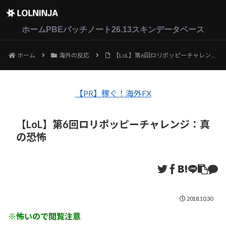
LoL
VALORANT
2XKO
ホーム
PBEパッチノート26.13
スキンデータベース
ホーム
海外の反応
【LoL】第6回ロリポッピーチャレンジ：真の恐怖
【PR】稼ぐ！海外FX
【LoL】第6回ロリポッピーチャレンジ：真
の恐怖
2018.10.30
※怖いので閲覧注意