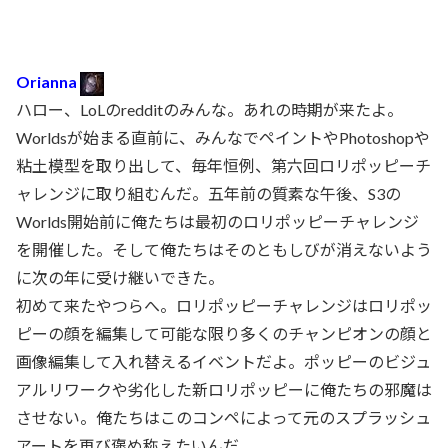
Orianna
ハロー、LoLのredditのみんな。あれの時期が来たよ。
Worldsが始まる直前に、みんなでペイントやPhotoshopや
粘土模型を取り出して、毎年恒例、第六回ロリポッピーチ
ャレンジに取り組むんだ。五年前の質素な午後、S3の
Worlds開始前に俺たちは最初のロリポッピーチャレンジ
を開催した。そして俺たちはそのともしびが消えないよう
に次の年に受け継いできた。
初めて来たやつらへ。ロリポッピーチャレンジはロリポッ
ピーの顔を編集して可能な限り多くのチャンピオンの顔と
画像編集して入れ替えるイベントだよ。ポッピーのビジュ
アルリワークや劣化した新ロリポッピーに俺たちの邪魔は
させない。俺たちはこのコンペによって元のスプラッシュ
アートを再び褒め称えたいんだ。