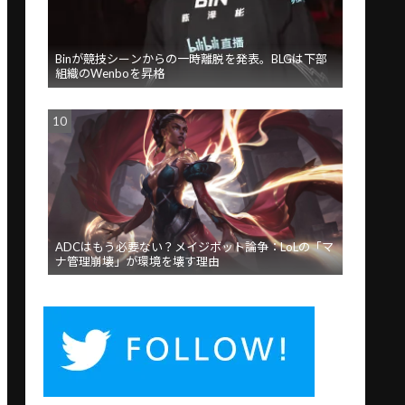
Binが競技シーンからの一時離脱を発表。BLGは下部
組織のWenboを昇格
ADCはもう必要ない？メイジボット論争：LoLの「マ
ナ管理崩壊」が環境を壊す理由