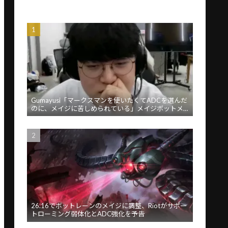
Gumayusi「マークスマンを使いたくてADCを選んだ
のに、メイジに苦しめられている」メイジボットメ
タに苦言
26.16でボットレーンのメイジに調整、Riotがサポー
トローミング弱体化とADC強化を予告