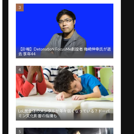
【訃報】DetonatioN FocusMe創設者 梅崎伸幸氏が逝
去 享年44
LoL民全体のメンタルが年々弱くなっている？ドーパ
ミン文化影響の指摘も