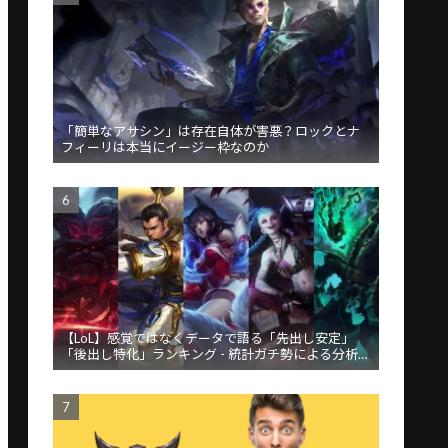
「簡単なアサシン」は存在自体が害悪？ロックとナ
フィーリは本当にイージー枠なのか
【LoL】感覚ではなくデータで語る「先出し安定」
「後出し特化」ランキング - 統計ガチ勢による分析が
話題