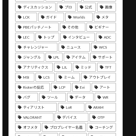
ディスカッション
プロ
公式
画像
LCK
ガイド
Worlds
メタ
PBEパッチノート
その他
ビギナー
LEC
トップ
インタビュー
ADC
チャレンジャー
ニュース
WCS
ジャングル
LPL
アイテム
サポート
アナリティクス
LJL
ミッド
TFT
MSI
LCS
ミーム
アウトプレイ
Rioterの反応
LCP
Evi
アート
バグ
ツール
データ
WR
ティアリスト
LoR
ARAM
VALORANT
デバイス
OTP
オフメタ
プロプレイヤー名鑑
コーチング