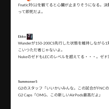
Fnatic対G2を観てると心臓が止まりそうになる
って即死だよ。
Ekko
Wunderが150-200CS先行した状態を維持しながら
こいつただ者じゃないよ。
NukeのゼドもLECのレベルを超えてる・・・。ゼ
Summoner5
G2のスタッフ「いいかいみんな。この試合がFNC
G2 Caps「OMG、この新しいAirPods最高だよ」