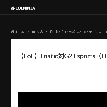
ホーム
公式
【LoL】Fnatic対G2 Esports（LEC
【LoL】Fnatic対G2 Esports