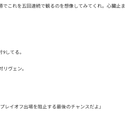
。決勝でこれを五回連続で観るのを想像してみてくれ。心臓止ま
1対9してる。
ド対リヴェン。
のプレイオフ出場を阻止する最後のチャンスだよ」