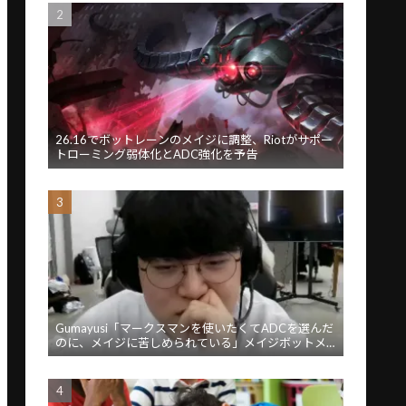
26.16でボットレーンのメイジに調整、Riotがサポー
トローミング弱体化とADC強化を予告
Gumayusi「マークスマンを使いたくてADCを選んだ
のに、メイジに苦しめられている」メイジボットメ
タに苦言