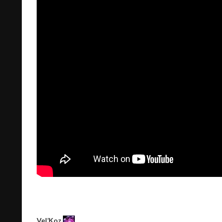
Vel’Koz