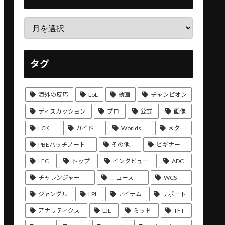
タグ
海外の反応
LoL
動画
チャンピオン
ディスカッション
プロ
公式
画像
LCK
ガイド
Worlds
メタ
PBEパッチノート
その他
ビギナー
LEC
トップ
インタビュー
ADC
チャレンジャー
ニュース
WCS
ジャングル
LPL
アイテム
サポート
アナリティクス
LJL
ミッド
TFT