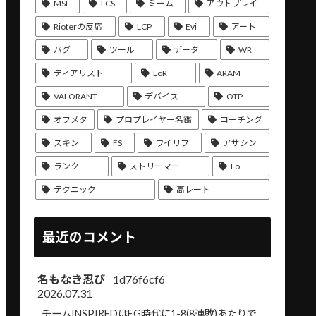
MSI
LCS
ミーム
アウトプレイ
Rioterの反応
LCP
Evi
アート
バグ
ツール
データ
WR
ティアリスト
LoR
ARAM
VALORANT
デバイス
OTP
オフメタ
プロプレイヤー名鑑
コーチング
スキン
FS
ワイリフ
アサシン
ランク
ストリーマー
Lo
テクニック
高レート
最近のコメント
名もなき忍び
1d76f6cf6
2026.07.31
チームINSPIREDはEG時代に1-8(8連敗)あたりで