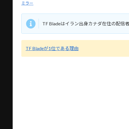
ミラー
TF Bladeはイラン出身カナダ在住の配
TF Bladeが1位である理由