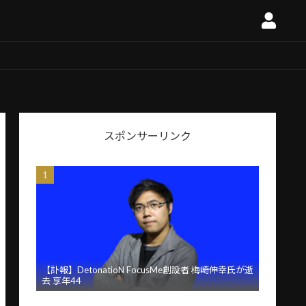
スポンサーリンク
【訃報】DetonatioN FocusMe創設者 梅崎伸幸氏が逝
去 享年44