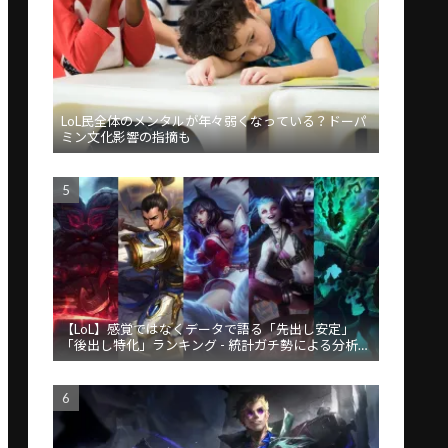
LoL民全体のメンタルが年々弱くなっている？ドーパ
ミン文化影響の指摘も
【LoL】感覚ではなくデータで語る「先出し安定」
「後出し特化」ランキング - 統計ガチ勢による分析が
話題