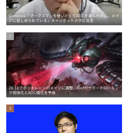
Gumayusi「マークスマンを使いたくてADCを選んだのに、メイ
ジに苦しめられている」メイジボットメタに苦言
26.16でボットレーンのメイジに調整、Riotがサポートローミン
グ弱体化とADC強化を予告