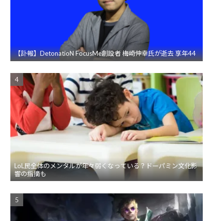
【訃報】DetonatioN FocusMe創設者 梅崎伸幸氏が逝去 享年44
LoL民全体のメンタルが年々弱くなっている？ドーパミン文化影
響の指摘も