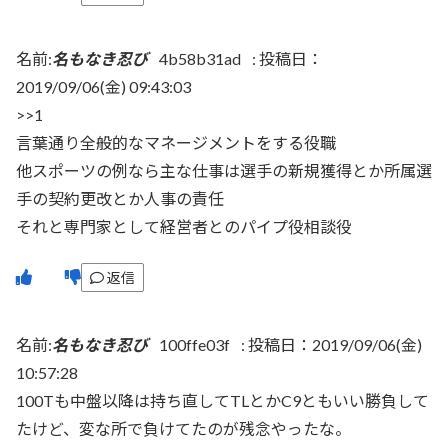
名前:
名もなき忍び
4b58b31ad
:
投稿日：
2019/09/06(金) 09:43:03
>>1
言葉通り全般的なマネージメントをする役職
他スポーツの例なら主な仕事は選手の新規獲得とか所属選
手の契約更改とか人事の責任
それと専門家として経営者とのパイプ役相談役
返信
名前:
名もなき忍び
100ffe03f
:
投稿日：2019/09/06(金)
10:57:28
100Tも中盤以降は持ち直してTLとかC9ともいい勝負して
たけど、変な所で負けてたのが残念やったな。