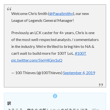
Welcome Chris Smith (
@PapaSmithy
), our new
League of Legends General Manager!
Previously an LCK caster for 4+ years, Chris is one
of the most well-respected analysts / commentators
in the industry. We’re thrilled to bring him to NA &
can’t wait to build more for 100T LoL.
#100T
pic.twitter.com/5ixH4Gm1uQ
— 100 Thieves (@100Thieves)
September 4, 2019
訳