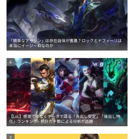
「簡単なアサシン」は存在自体が害悪？ロックとナフィーリは
本当にイージー枠なのか
【LoL】感覚ではなくデータで語る「先出し安定」「後出し特
化」ランキング - 統計ガチ勢による分析が話題