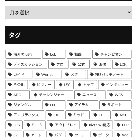
タグ
海外の反応
LoL
動画
チャンピオン
ディスカッション
プロ
公式
画像
LCK
ガイド
Worlds
メタ
PBEパッチノート
その他
ビギナー
LEC
トップ
インタビュー
ADC
チャレンジャー
ニュース
WCS
ジャングル
LPL
アイテム
サポート
アナリティクス
LJL
ミッド
TFT
MSI
LCS
ミーム
アウトプレイ
Rioterの反応
LCP
Evi
アート
バグ
ツール
データ
WR