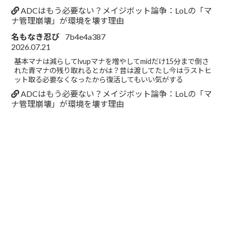
ADCはもう必要ない？メイジボット論争：LoLの「マ
ナ管理崩壊」が環境を壊す理由
名もなき忍び
7b4e4a387
2026.07.21
基本マナは減らしてlvupマナを増やしてmidだけ15分まで倒さ
れた青マナの残り取れるとかは？昔は渡してたし今はラストヒ
ット取る必要なくなったから復活してもいい気がする
ADCはもう必要ない？メイジボット論争：LoLの「マ
ナ管理崩壊」が環境を壊す理由