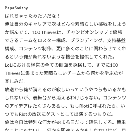
PapaSmithy
ばれちゃったみたいだな！
俺は自分のキャリアで次はどんな素晴らしい挑戦をしよう
か悩んでて、100 Thievesは、チャンピオンシップで優勝
できるチームをロスター構成、ブランディング、支持基盤
構成、コンテンツ制作、更に多くのことに関わらせてくれ
るという俺が断れないような機会を提供してくれた。
LoLにおける経営の全ての側面を探検して、すでに100
Thievesに集まった素晴らしいチームから何かを学ぶのが
楽しみだ。
放送から俺が消えるのが寂しいっていうやつらもいるかも
しれないが、表舞台から消えるわけじゃない。コンテンツ
のアイデアはたくさんあるし、もしRiotに呼ばれたら、い
つでもRiotの放送にゲストとして出演するつもりだ。
俺は今日は特別な何かが始まる日だって確信してる。簡単
なことじゃないし、何かを間違えるかもしれないけど、目