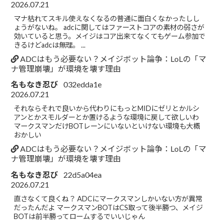
2026.07.21
マナ枯れてスキル使えなくなるの普通に面白くなかったしし
ょうがないね。 adcに関してはファーストコアの素材の弱さが
効いていると思う。メイジはコア出来てなくてもゲーム参加で
きるけどadcは無理。 ...
ADCはもう必要ない？メイジボット論争：LoLの「マ
ナ管理崩壊」が環境を壊す理由
名もなき忍び
032edda1e
2026.07.21
それならそれで良いから代わりにもっとMIDにゼリとかルシ
アンとかスモルダーとか置けるような環境に戻して欲しいわ
マークスマンだけBOTレーンにいないといけない環境も大概
おかしい
ADCはもう必要ない？メイジボット論争：LoLの「マ
ナ管理崩壊」が環境を壊す理由
名もなき忍び
22d5a04ea
2026.07.21
直さなくて良くね？ ADCにマークスマンしかいない方が異常
だったんだよ マークスマンBOTはCS取って後半勝つ、メイジ
BOTは前半勝ってロームするでいいじゃん