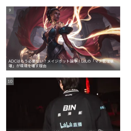
ADCはもう必要ない？メイジボット論争：LoLの「マナ管理崩
壊」が環境を壊す理由