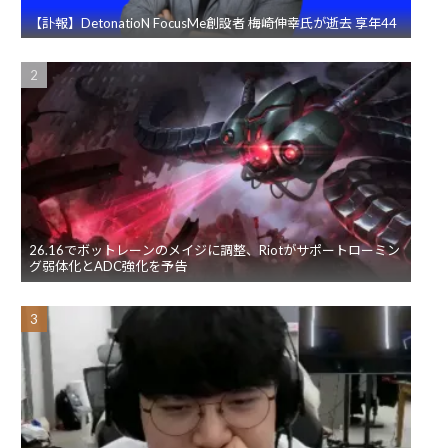
【訃報】DetonatioN FocusMe創設者 梅崎伸幸氏が逝去 享年44
26.16でボットレーンのメイジに調整、Riotがサポートローミン
グ弱体化とADC強化を予告