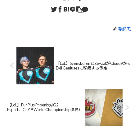
発起忍
【LoL】SvenskerenとZeyzalがCloud9から
Evil Geniusesに移籍する予定
【LoL】FunPlus Phoenix対G2
Esports（2019 World Championship決勝）