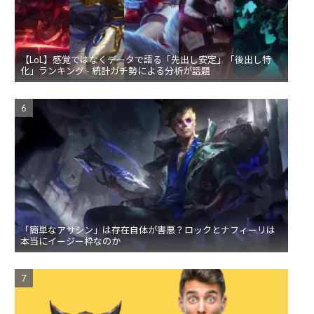
【LoL】感覚ではなくデータで語る「先出し安定」「後出し特
化」ランキング - 統計ガチ勢による分析が話題
「簡単なアサシン」は存在自体が害悪？ロックとナフィーリは
本当にイージー枠なのか