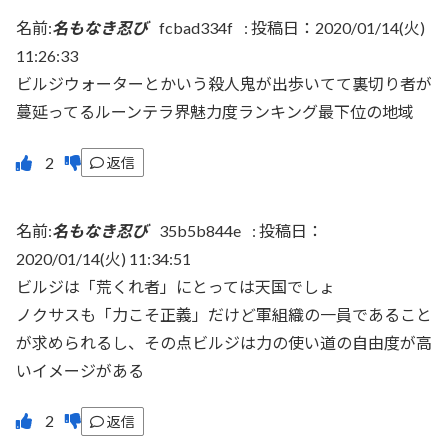
名前:
名もなき忍び
fcbad334f
:
投稿日：2020/01/14(火)
11:26:33
ビルジウォーターとかいう殺人鬼が出歩いてて裏切り者が
蔓延ってるルーンテラ界魅力度ランキング最下位の地域
返信
名前:
名もなき忍び
35b5b844e
:
投稿日：
2020/01/14(火) 11:34:51
ビルジは「荒くれ者」にとっては天国でしょ
ノクサスも「力こそ正義」だけど軍組織の一員であること
が求められるし、その点ビルジは力の使い道の自由度が高
いイメージがある
返信