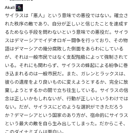
Akali
サイラスは「悪人」という意味での悪役ではない。確立さ
れた秩序の敵であり、自分が正しいと信じたことを達成す
るためなら手段を問わないという意味での悪役だ。サイラ
スはデマーシアでイデオロギー闘争を行っており、その物
語はデマーシアの幾分腐敗した側面をあらわにしている
が、それは一般市民ではなく支配階級によって強制されて
いる。それにも関わらず、サイラスの蜂起による紛争に巻
き込まれるのは一般市民だ。また、ガレンとラックスは、
彼らの遺産をより良いものに変えようとするか、完全に放
棄しようとするかの間で立ち往生している。サイラスの信
念は正しいかもしれないが、行動が正しいというわけでは
ない。だが、サイラスにどのような選択ができただろう
か？デマーシアという国家のあり方が、宿命的にサイラス
という最大の敵を自ら生み出してしまった。だからこそ、
このダイナミズムは面白い。