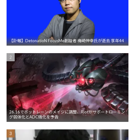
【訃報】DetonatioN FocusMe創設者 梅崎伸幸氏が逝去 享年44
26.16でボットレーンのメイジに調整、Riotがサポートローミン
グ弱体化とADC強化を予告