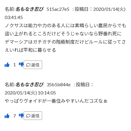
名前:
名もなき忍び
515ac27e5
:
投稿日：2020/01/14(火)
03:41:45
ノクサスは能力や力のある人には素晴らしい農民からでも
這い上がれるところだけどそうじゃないなら野垂れ死に
デマーシアはガチガチの階級制度だけどルールに従ってさ
えいれば平和に暮らせる
返信
名前:
名もなき忍び
35b5b844e
:
投稿日：
2020/01/14(火) 10:14:05
やっぱりヴォイドが一番住みやすいんだコズなぁ
返信