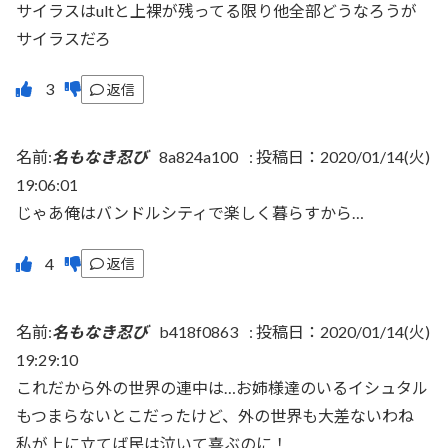
サイラスはultと上裸が残ってる限り他全部どうなろうが
サイラスだろ
返信
名前:
名もなき忍び
8a824a100
:
投稿日：2020/01/14(火)
19:06:01
じゃあ俺はバンドルシティで楽しく暮らすから…
返信
名前:
名もなき忍び
b418f0863
:
投稿日：2020/01/14(火)
19:29:10
これだから外の世界の連中は…お姉様達のいるイシュタル
もつまらないとこだったけど、外の世界も大差ないわね
私が上に立てば民は泣いて喜ぶのに！