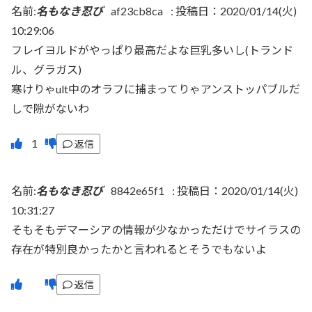
名前:
名もなき忍び
af23cb8ca
:
投稿日：2020/01/14(火)
10:29:06
フレイヨルドがやっぱり最高だよな巨乳多いし(トランド
ル、グラガス)
寒けりゃult中のオラフに捕まってりゃアンストッパブルだ
しで隙がないわ
返信
名前:
名もなき忍び
8842e65f1
:
投稿日：2020/01/14(火)
10:31:27
そもそもデマーシアの情報が少なかっただけでサイラスの
存在が特別良かったかと言われるとそうでもないよ
返信