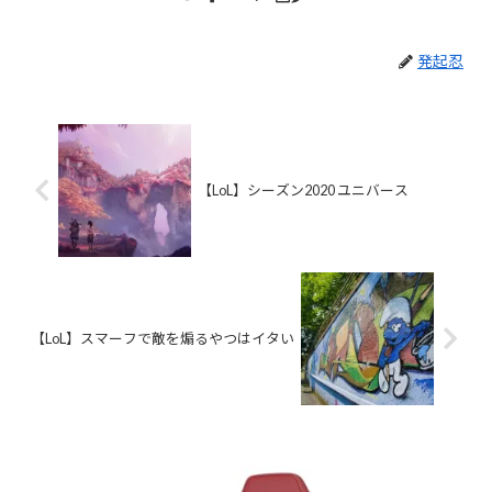
発起忍
【LoL】シーズン2020 ユニバース
【LoL】スマーフで敵を煽るやつはイタい