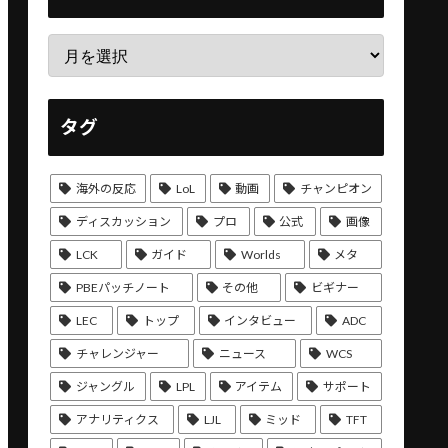
タグ
海外の反応
LoL
動画
チャンピオン
ディスカッション
プロ
公式
画像
LCK
ガイド
Worlds
メタ
PBEパッチノート
その他
ビギナー
LEC
トップ
インタビュー
ADC
チャレンジャー
ニュース
WCS
ジャングル
LPL
アイテム
サポート
アナリティクス
LJL
ミッド
TFT