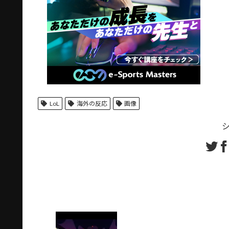
LoL
海外の反応
画像