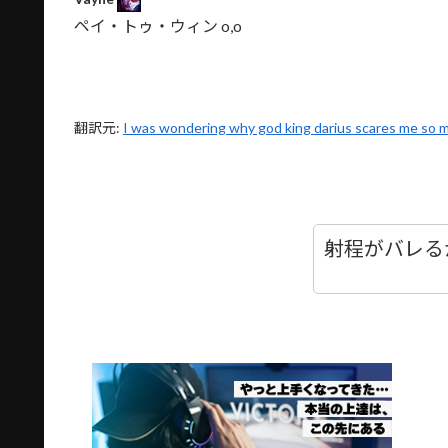
ペイ・トゥ・ウィン o,o
翻訳元:
I was wondering why god king darius scares me so 
射程がバレる