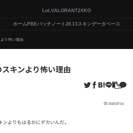
LoL
VALORANT
2XKO
ホーム
PBEパッチノート26.13
スキンデータベース
ンより怖い理由
のスキンより怖い理由
2020.07.16
キンよりもはるかにデカいんだ。