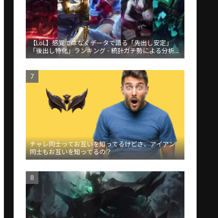
【LoL】感覚ではなくデータで語る「先出し安定」
「後出し特化」ランキング - 統計ガチ勢による分析が
話題
チャレ同士ってお互いを知ってるけどさ、アイアン
同士もお互いを知ってるの？