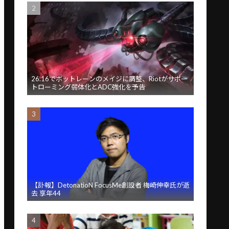
26.16でボットレーンのメイジに調整、Riotがサポー
トローミング弱体化とADC強化を予告
【訃報】DetonatioN FocusMe創設者 梅崎伸幸氏が逝
去 享年44