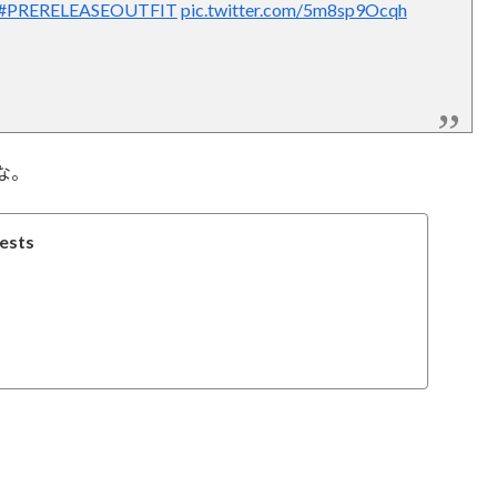
#PRERELEASEOUTFIT
pic.twitter.com/5m8sp9Ocqh
な。
ests