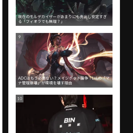
現在のモルデカイザーがあまりにも先出し安定すぎ
る「フィオラでも無理？」
ADCはもう必要ない？メイジボット論争：LoLの「マ
ナ管理崩壊」が環境を壊す理由