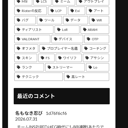
MSI
LCS
ミーム
アウトプレイ
Rioterの反応
LCP
Evi
アート
バグ
ツール
データ
WR
ティアリスト
LoR
ARAM
VALORANT
デバイス
OTP
オフメタ
プロプレイヤー名鑑
コーチング
スキン
FS
ワイリフ
アサシン
ランク
ストリーマー
Lo
テクニック
高レート
最近のコメント
名もなき忍び
1d76f6cf6
2026.07.31
チームINSPIREDはEG時代に1-8(8連敗)あたりで