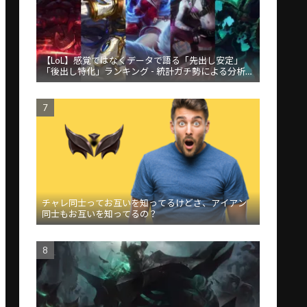
【LoL】感覚ではなくデータで語る「先出し安定」
「後出し特化」ランキング - 統計ガチ勢による分析が
話題
チャレ同士ってお互いを知ってるけどさ、アイアン
同士もお互いを知ってるの？