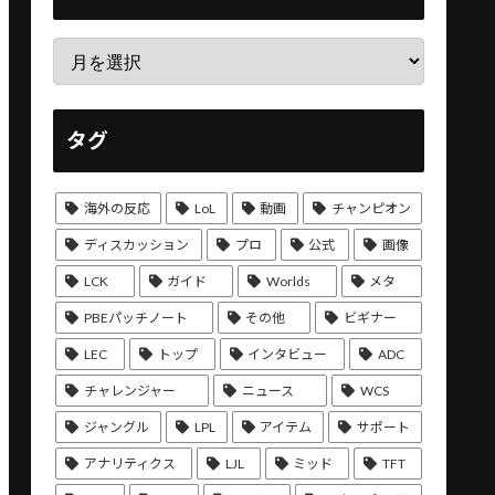
タグ
海外の反応
LoL
動画
チャンピオン
ディスカッション
プロ
公式
画像
LCK
ガイド
Worlds
メタ
PBEパッチノート
その他
ビギナー
LEC
トップ
インタビュー
ADC
チャレンジャー
ニュース
WCS
ジャングル
LPL
アイテム
サポート
アナリティクス
LJL
ミッド
TFT