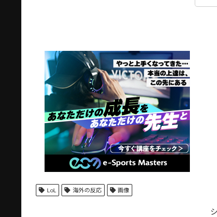
LoL
海外の反応
画像