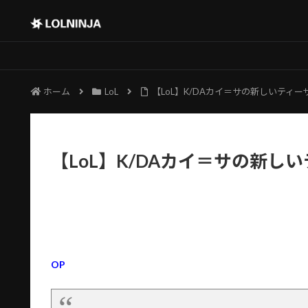
ホーム
LoL
【LoL】K/DAカイ＝サの新しいティー
【LoL】K/DAカイ＝サの新し
OP