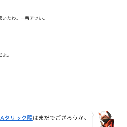
驚いたわ。一番アツい。
だよ。
DAタリック殿
はまだでござろうか。