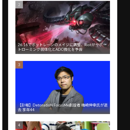
26.16でボットレーンのメイジに調整、Riotがサポー
トローミング弱体化とADC強化を予告
【訃報】DetonatioN FocusMe創設者 梅崎伸幸氏が逝
去 享年44