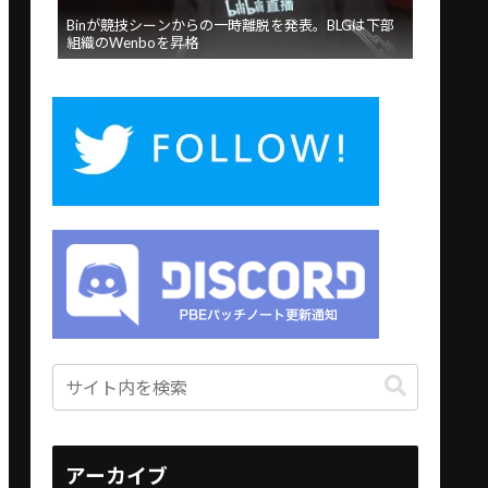
Binが競技シーンからの一時離脱を発表。BLGは下部
組織のWenboを昇格
アーカイブ