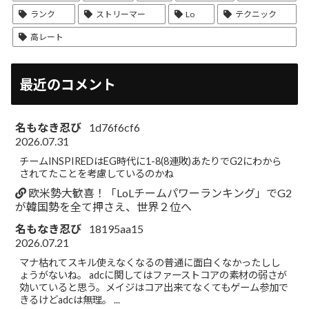
ランク
ストリーマー
Lo
テクニック
高レート
最近のコメント
名もなき忍び
1d76f6cf6
2026.07.31
チームINSPIREDはEG時代に1-8(8連敗)あたりでG2にわから
されてたことを考慮しているのかね
欧米勢大歓喜！「LoLチームパワーランキング」でG2
が韓国勢を全て押さえ、世界２位へ
名もなき忍び
18195aa15
2026.07.21
マナ枯れてスキル使えなくなるの普通に面白くなかったしし
ょうがないね。 adcに関してはファーストコアの素材の弱さが
効いていると思う。メイジはコア出来てなくてもゲーム参加で
きるけどadcは無理。 ...