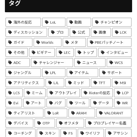
タグ
海外の反応
LoL
動画
チャンピオン
ディスカッション
プロ
公式
画像
LCK
ガイド
Worlds
メタ
PBEパッチノート
その他
ビギナー
LEC
トップ
インタビュー
ADC
チャレンジャー
ニュース
WCS
ジャングル
LPL
アイテム
サポート
アナリティクス
LJL
ミッド
TFT
MSI
LCS
ミーム
アウトプレイ
Rioterの反応
LCP
Evi
アート
バグ
ツール
データ
WR
ティアリスト
LoR
ARAM
VALORANT
デバイス
OTP
オフメタ
プロプレイヤー名鑑
コーチング
スキン
FS
ワイリフ
アサシン