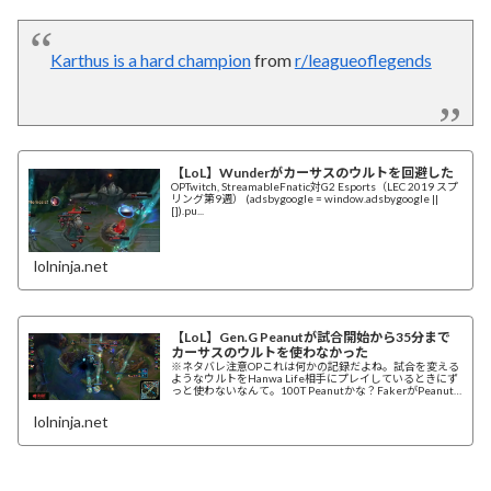
Karthus is a hard champion
from
r/leagueoflegends
【LoL】Wunderがカーサスのウルトを回避した
OPTwitch, StreamableFnatic対G2 Esports（LEC 2019 スプ
リング第9週） (adsbygoogle = window.adsbygoogle ||
[]).pu...
lolninja.net
【LoL】Gen.G Peanutが試合開始から35分まで
カーサスのウルトを使わなかった
※ネタバレ注意OPこれは何かの記録だよね。試合を変える
ようなウルトをHanwa Life相手にプレイしているときにず
っと使わないなんて。100T Peanutかな？FakerがPeanut
にBMした(...
lolninja.net