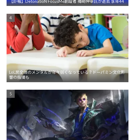
【訃報】DetonatioN FocusMe創設者 梅崎伸幸氏が逝去 享年44
LoL民全体のメンタルが年々弱くなっている？ドーパミン文化影
響の指摘も