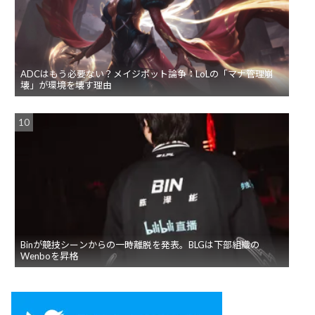
ADCはもう必要ない？メイジボット論争：LoLの「マナ管理崩
壊」が環境を壊す理由
Binが競技シーンからの一時離脱を発表。BLGは下部組織の
Wenboを昇格