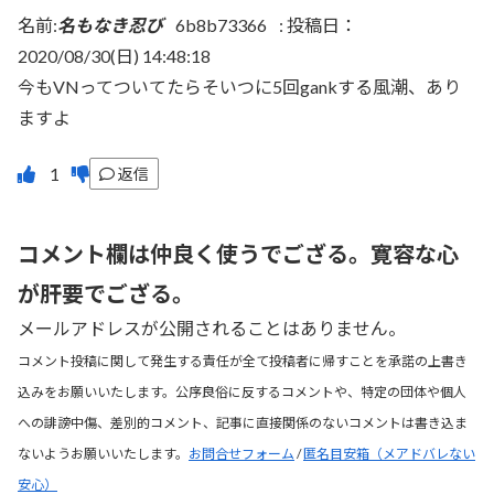
名前:
名もなき忍び
6b8b73366
:
投稿日：
2020/08/30(日) 14:48:18
今もVNってついてたらそいつに5回gankする風潮、あり
ますよ
返信
コメント欄は仲良く使うでござる。寛容な心
が肝要でござる。
メールアドレスが公開されることはありません。
コメント投稿に関して発生する責任が全て投稿者に帰すことを承諾の上書き
込みをお願いいたします。公序良俗に反するコメントや、特定の団体や個人
への誹謗中傷、差別的コメント、記事に直接関係のないコメントは書き込ま
ないようお願いいたします。
お問合せフォーム
/
匿名目安箱（メアドバレない
安心）