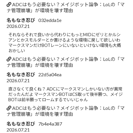
ADCはもう必要ない？メイジボット論争：LoLの「マ
ナ管理崩壊」が環境を壊す理由
名もなき忍び
032edda1e
2026.07.21
それならそれで良いから代わりにもっとMIDにゼリとかルシ
アンとかスモルダーとか置けるような環境に戻して欲しいわ
マークスマンだけBOTレーンにいないといけない環境も大概
おかしい
ADCはもう必要ない？メイジボット論争：LoLの「マ
ナ管理崩壊」が環境を壊す理由
名もなき忍び
22d5a04ea
2026.07.21
直さなくて良くね？ ADCにマークスマンしかいない方が異常
だったんだよ マークスマンBOTはCS取って後半勝つ、メイジ
BOTは前半勝ってロームするでいいじゃん
ADCはもう必要ない？メイジボット論争：LoLの「マ
ナ管理崩壊」が環境を壊す理由
名もなき忍び
7b4e4a387
2026.07.21