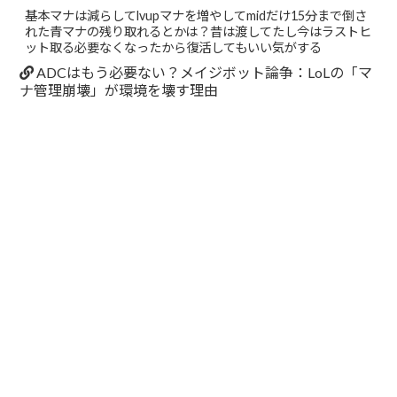
基本マナは減らしてlvupマナを増やしてmidだけ15分まで倒さ
れた青マナの残り取れるとかは？昔は渡してたし今はラストヒ
ット取る必要なくなったから復活してもいい気がする
ADCはもう必要ない？メイジボット論争：LoLの「マ
ナ管理崩壊」が環境を壊す理由