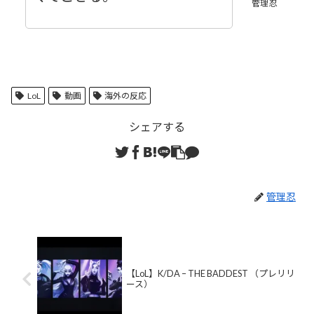
管理忍
LoL
動画
海外の反応
シェアする
管理忍
【LoL】K/DA – THE BADDEST （プレリリ
ース）