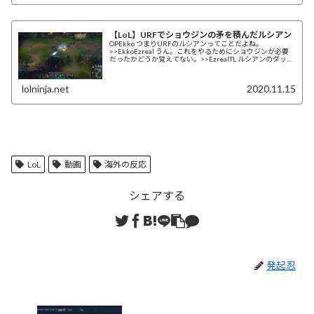
【LoL】URFでショウジンの矛を積んだルシアン
OPEkko つまりURFのルシアンってことだよね。
>>EkkoEzreal うん。これをやるためにショウジンが必要
だったかどうか覚えてない。>>EzrealTL ルシアンのダッシ
ュのCDがレベル5で...
lolninja.net
2020.11.15
LoL
動画
海外の反応
シェアする
発起忍