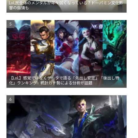
LoL民全体のメンタルが年々弱くなっている？ドーパミン文化影
響の指摘も
【LoL】感覚ではなくデータで語る「先出し安定」「後出し特
化」ランキング - 統計ガチ勢による分析が話題