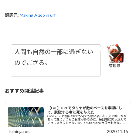
翻訳元:
Making A zoo in urf
人間も自然の一部に過ぎない
のでござる。
管理忍
おすすめ関連記事
【LoL】URFでタリヤが敵のベースを牢獄にし
て、脱獄する者に死を与えた
OPShen これ別にOPでも何でもないよ。右に火の輪っかが
あって左にいつもの日常があるのに、毎回右に突っ込んで
いってるだけじゃないか。>>ShenSona 吉良吉影かな。
Nami 失敗したって、投げ...
lolninja.net
2020.11.15