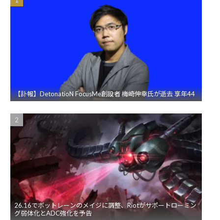
【訃報】DetonatioN FocusMe創設者 梅崎伸幸氏が逝去 享年44
26.16でボットレーンのメイジに調整、Riotがサポートローミン
グ弱体化とADC強化を予告