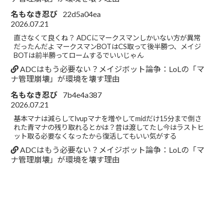
名もなき忍び
22d5a04ea
2026.07.21
直さなくて良くね？ ADCにマークスマンしかいない方が異常
だったんだよ マークスマンBOTはCS取って後半勝つ、メイジ
BOTは前半勝ってロームするでいいじゃん
ADCはもう必要ない？メイジボット論争：LoLの「マ
ナ管理崩壊」が環境を壊す理由
名もなき忍び
7b4e4a387
2026.07.21
基本マナは減らしてlvupマナを増やしてmidだけ15分まで倒さ
れた青マナの残り取れるとかは？昔は渡してたし今はラストヒ
ット取る必要なくなったから復活してもいい気がする
ADCはもう必要ない？メイジボット論争：LoLの「マ
ナ管理崩壊」が環境を壊す理由