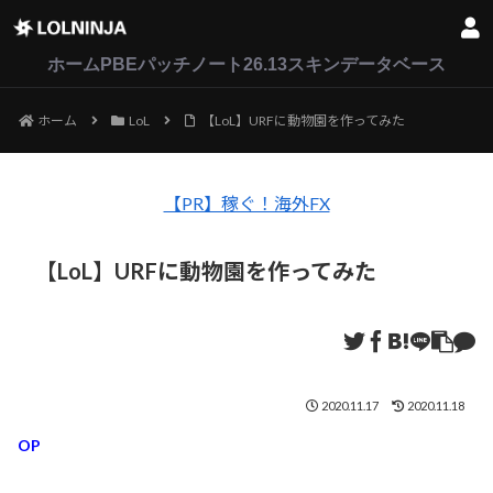
LoL
VALORANT
2XKO
ホーム
PBEパッチノート26.13
スキンデータベース
ホーム
LoL
【LoL】URFに動物園を作ってみた
【PR】稼ぐ！海外FX
【LoL】URFに動物園を作ってみた
2020.11.17
2020.11.18
OP