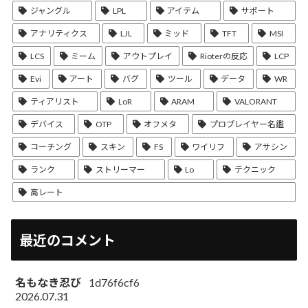
ジャングル
LPL
アイテム
サポート
アナリティクス
LJL
ミッド
TFT
MSI
LCS
ミーム
アウトプレイ
Rioterの反応
LCP
Evi
アート
バグ
ツール
データ
WR
ティアリスト
LoR
ARAM
VALORANT
デバイス
OTP
オフメタ
プロプレイヤー名鑑
コーチング
スキン
FS
ワイリフ
アサシン
ランク
ストリーマー
Lo
テクニック
高レート
最近のコメント
名もなき忍び
1d76f6cf6
2026.07.31