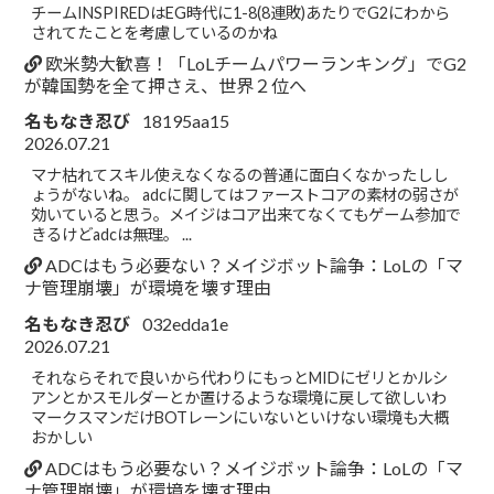
チームINSPIREDはEG時代に1-8(8連敗)あたりでG2にわから
されてたことを考慮しているのかね
欧米勢大歓喜！「LoLチームパワーランキング」でG2
が韓国勢を全て押さえ、世界２位へ
名もなき忍び
18195aa15
2026.07.21
マナ枯れてスキル使えなくなるの普通に面白くなかったしし
ょうがないね。 adcに関してはファーストコアの素材の弱さが
効いていると思う。メイジはコア出来てなくてもゲーム参加で
きるけどadcは無理。 ...
ADCはもう必要ない？メイジボット論争：LoLの「マ
ナ管理崩壊」が環境を壊す理由
名もなき忍び
032edda1e
2026.07.21
それならそれで良いから代わりにもっとMIDにゼリとかルシ
アンとかスモルダーとか置けるような環境に戻して欲しいわ
マークスマンだけBOTレーンにいないといけない環境も大概
おかしい
ADCはもう必要ない？メイジボット論争：LoLの「マ
ナ管理崩壊」が環境を壊す理由