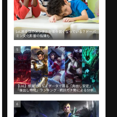
LoL民全体のメンタルが年々弱くなっている？ドーパ
ミン文化影響の指摘も
【LoL】感覚ではなくデータで語る「先出し安定」
「後出し特化」ランキング - 統計ガチ勢による分析が
話題