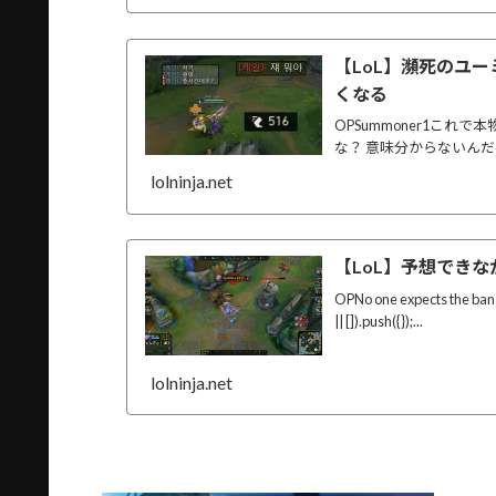
【LoL】瀕死のユ
くなる
OPSummoner1これで本
な？ 意味分からないんだけど
lolninja.net
【LoL】予想でき
OPNo one expects the ba
|| []).push({});...
lolninja.net