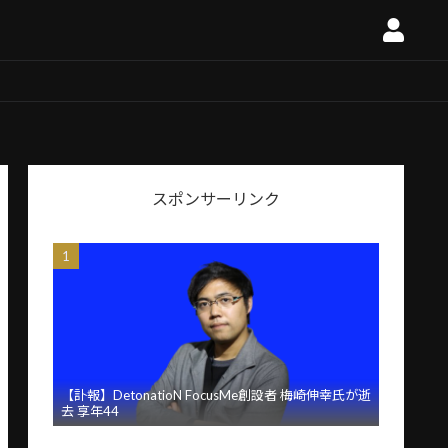
スポンサーリンク
【訃報】DetonatioN FocusMe創設者 梅崎伸幸氏が逝
去 享年44