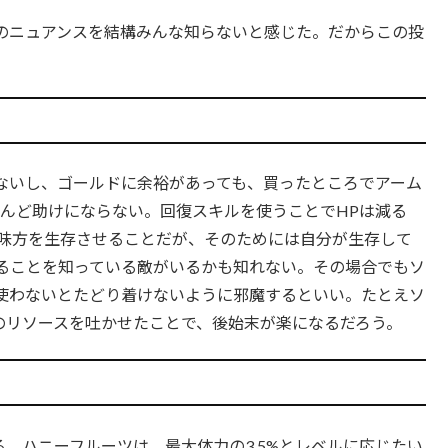
のニュアンスを結構みんな知らないと感じた。だからこの投
ないし、ゴールドに余裕があっても、買ったところでアーム
とんど助けにならない。回復スキルを使うことでHPは減る
は味方を生存させることだが、そのためには自分が生存して
ることを知っている敵がいるかも知れない。その場合でもソ
使わないとたどり着けないように邪魔するといい。たとえソ
のリソースを吐かせたことで、後始末が楽になるだろう。
る。ハニーフルーツは、最大体力の3.5%とレベルに応じたい