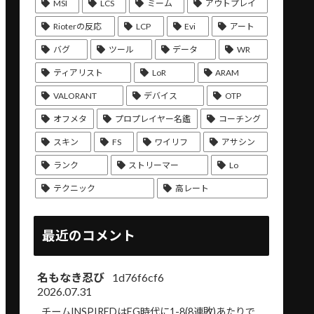
MSI
LCS
ミーム
アウトプレイ
Rioterの反応
LCP
Evi
アート
バグ
ツール
データ
WR
ティアリスト
LoR
ARAM
VALORANT
デバイス
OTP
オフメタ
プロプレイヤー名鑑
コーチング
スキン
FS
ワイリフ
アサシン
ランク
ストリーマー
Lo
テクニック
高レート
最近のコメント
名もなき忍び
1d76f6cf6
2026.07.31
チームINSPIREDはEG時代に1-8(8連敗)あたりで