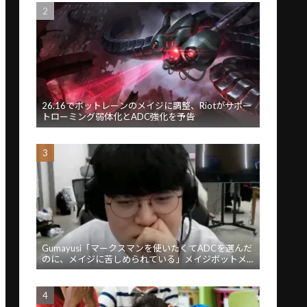
26.16でボットレーンのメイジに調整、Riotがサポー
トローミング弱体化とADC強化を予告
Gumayusi「マークスマンを使いたくてADCを選んだ
のに、メイジに苦しめられている」メイジボットメ
タに苦言