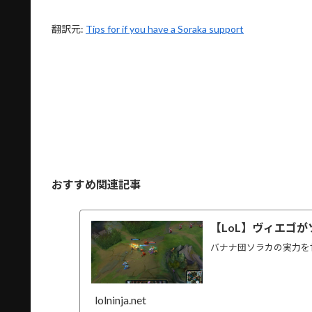
翻訳元:
Tips for if you have a Soraka support
おすすめ関連記事
【LoL】ヴィエゴ
バナナ団ソラカの実力を
lolninja.net