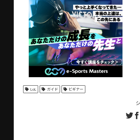
LoL
ガイド
ビギナー