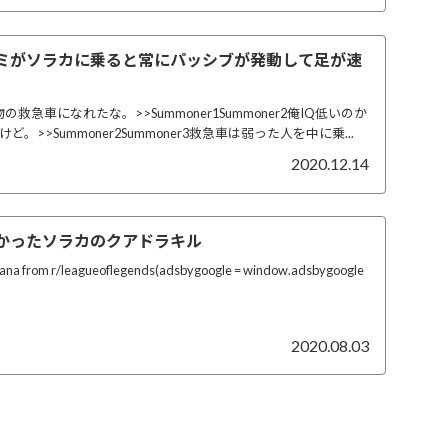
ーミがソラカに乗ると常にパッシブが発動して足が速
物の救急車になれたな。>>Summoner1Summoner2俺IQ低いのか
。>>Summoner2Summoner3救急車は弱った人を中に乗...
2020.12.14
なかったソラカのクアドラキル
nana from r/leagueoflegends(adsbygoogle = window.adsbygoogle
2020.08.03