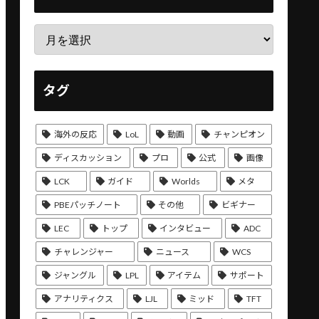
タグ
海外の反応
LoL
動画
チャンピオン
ディスカッション
プロ
公式
画像
LCK
ガイド
Worlds
メタ
PBEパッチノート
その他
ビギナー
LEC
トップ
インタビュー
ADC
チャレンジャー
ニュース
WCS
ジャングル
LPL
アイテム
サポート
アナリティクス
LJL
ミッド
TFT