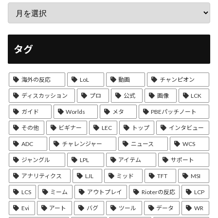
タグ
海外の反応
LoL
動画
チャンピオン
ディスカッション
プロ
公式
画像
LCK
ガイド
Worlds
メタ
PBEパッチノート
その他
ビギナー
LEC
トップ
インタビュー
ADC
チャレンジャー
ニュース
WCS
ジャングル
LPL
アイテム
サポート
アナリティクス
LJL
ミッド
TFT
MSI
LCS
ミーム
アウトプレイ
Rioterの反応
LCP
Evi
アート
バグ
ツール
データ
WR