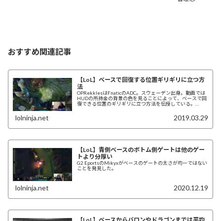
おすすめ関連記事
【LoL】ベースで回復する位置ギリギリに立つ方
法
OPRekklesはFnaticのADC。スウェーデン出身。動画では
HUDの所持金の背景の色を見ることによって、ベースで回
復できる位置のギリギリに立つ方法を伝授している。
(adsbygoogle =...
lolninja.net
2019.03.29
【LoL】青側ベースのボトム側ゲートは他のゲー
トより分厚い
G2 EportsのMikyxがベースのゲートの太さが均一ではない
ことを発見した。
lolninja.net
2020.12.19
【LoL】ベースからバロンやドラゴンまでは平均