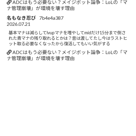
ADCはもう必要ない？メイジボット論争：LoLの「マ
ナ管理崩壊」が環境を壊す理由
名もなき忍び
7b4e4a387
2026.07.21
基本マナは減らしてlvupマナを増やしてmidだけ15分まで倒さ
れた青マナの残り取れるとかは？昔は渡してたし今はラストヒ
ット取る必要なくなったから復活してもいい気がする
ADCはもう必要ない？メイジボット論争：LoLの「マ
ナ管理崩壊」が環境を壊す理由