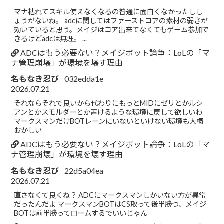
マナ枯れてスキル使えなくなるの普通に面白くなかったしし
ょうがないね。 adcに関してはファーストコアの素材の弱さが
効いていると思う。メイジはコア出来てなくてもゲーム参加で
きるけどadcは無理。 ...
ADCはもう必要ない？メイジボット論争：LoLの「マ
ナ管理崩壊」が環境を壊す理由
名もなき忍び
032edda1e
2026.07.21
それならそれで良いから代わりにもっとMIDにゼリとかルシ
アンとかスモルダーとか置けるような環境に戻して欲しいわ
マークスマンだけBOTレーンにいないといけない環境も大概
おかしい
ADCはもう必要ない？メイジボット論争：LoLの「マ
ナ管理崩壊」が環境を壊す理由
名もなき忍び
22d5a04ea
2026.07.21
直さなくて良くね？ ADCにマークスマンしかいない方が異常
だったんだよ マークスマンBOTはCS取って後半勝つ、メイジ
BOTは前半勝ってロームするでいいじゃん