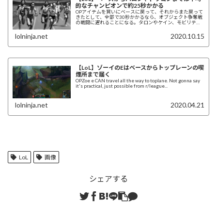
的なチャンピオンで約25秒かかる
OPアイテムを買いにベースに戻って、それからまた戻って
きたとして、全部で30秒かかるなら、オブジェクト争奪戦
の戦闘に遅れることになる。タロンやケイン、モビリティ
ブーツを買ったサポートでなければ、オブジ...
lolninja.net
2020.10.15
【LoL】ゾーイのEはベースからトップレーンの喫
煙所まで届く
OPZoe e CAN travel all the way to toplane. Not gonna say
it's practical, just possible from r/league...
lolninja.net
2020.04.21
LoL
画像
シェアする