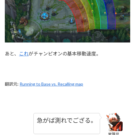
あと、
これ
がチャンピオンの基本移動速度。
翻訳元:
Running to Base vs. Recalling map
急がば測れでござる。
管理忍