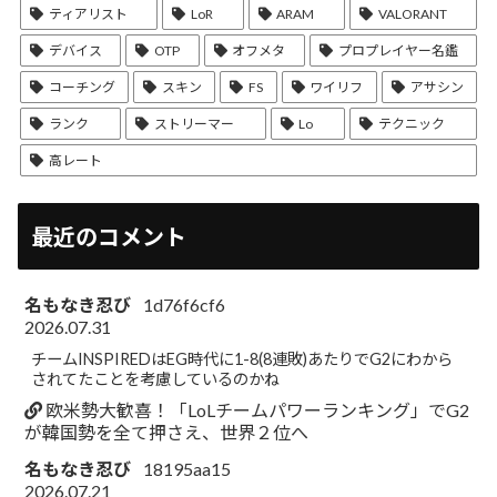
ティアリスト
LoR
ARAM
VALORANT
デバイス
OTP
オフメタ
プロプレイヤー名鑑
コーチング
スキン
FS
ワイリフ
アサシン
ランク
ストリーマー
Lo
テクニック
高レート
最近のコメント
名もなき忍び
1d76f6cf6
2026.07.31
チームINSPIREDはEG時代に1-8(8連敗)あたりでG2にわから
されてたことを考慮しているのかね
欧米勢大歓喜！「LoLチームパワーランキング」でG2
が韓国勢を全て押さえ、世界２位へ
名もなき忍び
18195aa15
2026.07.21