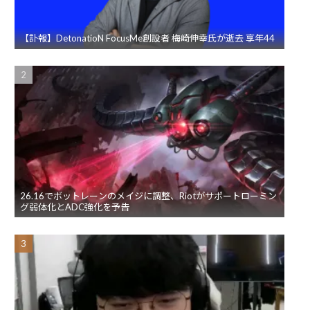
【訃報】DetonatioN FocusMe創設者 梅崎伸幸氏が逝去 享年44
26.16でボットレーンのメイジに調整、Riotがサポートローミン
グ弱体化とADC強化を予告