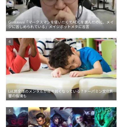
Gumayusi「マークスマンを使いたくてADCを選んだのに、メイ
ジに苦しめられている」メイジボットメタに苦言
LoL民全体のメンタルが年々弱くなっている？ドーパミン文化影
響の指摘も