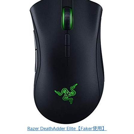
Razer DeathAdder Elite【Faker使用】