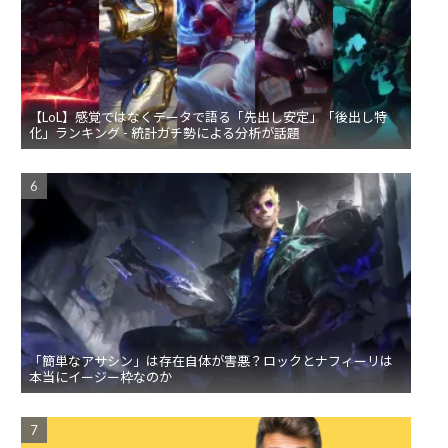
【LoL】感覚ではなくデータで語る「先出し安定」「後出し特
化」ランキング - 統計ガチ勢による分析が話題
「簡単なアサシン」は存在自体が害悪？ロックとナフィーリは
本当にイージー枠なのか