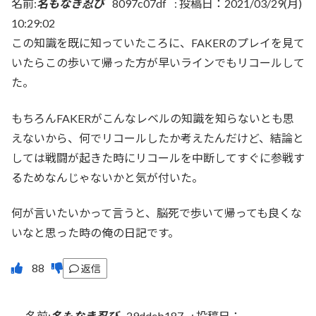
名前:
名もなき忍び
8097c07df
:
投稿日：2021/03/29(月)
10:29:02
この知識を既に知っていたころに、FAKERのプレイを見て
いたらこの歩いて帰った方が早いラインでもリコールして
た。
もちろんFAKERがこんなレベルの知識を知らないとも思
えないから、何でリコールしたか考えたんだけど、結論と
しては戦闘が起きた時にリコールを中断してすぐに参戦す
るためなんじゃないかと気が付いた。
何が言いたいかって言うと、脳死で歩いて帰っても良くな
いなと思った時の俺の日記です。
返信
名前:
名もなき忍び
29ddeb187
:
投稿日：