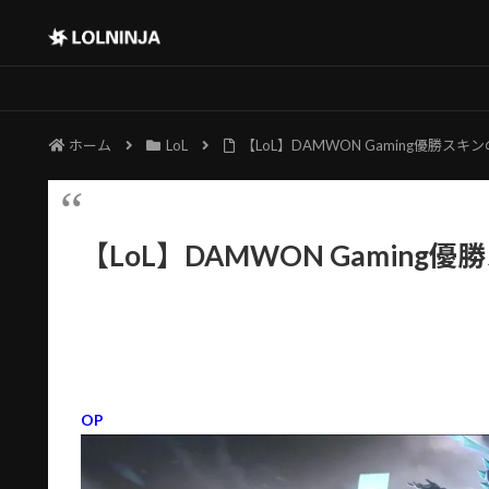
ホーム
LoL
【LoL】DAMWON Gaming優勝ス
【LoL】DAMWON Gamin
OP