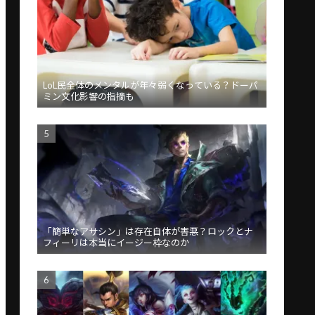
LoL民全体のメンタルが年々弱くなっている？ドーパ
ミン文化影響の指摘も
「簡単なアサシン」は存在自体が害悪？ロックとナ
フィーリは本当にイージー枠なのか