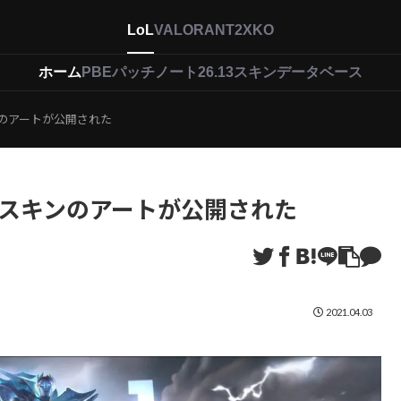
LoL
VALORANT
2XKO
ホーム
PBEパッチノート26.13
スキンデータベース
キンのアートが公開された
g優勝スキンのアートが公開された
2021.04.03