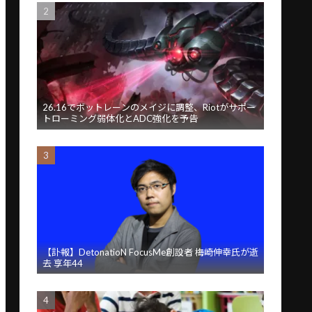
26.16でボットレーンのメイジに調整、Riotがサポー
トローミング弱体化とADC強化を予告
【訃報】DetonatioN FocusMe創設者 梅崎伸幸氏が逝
去 享年44