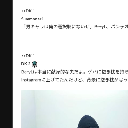
>>DK 1
Summoner1
「男キャラは俺の選択肢にないぜ」――BeryL、パン
>>DK 1
DK 2
BeryLは本当に献身的な夫だよ。ゲハに抱き枕を
Instagramに上げてたんだけど、背景に抱き枕が