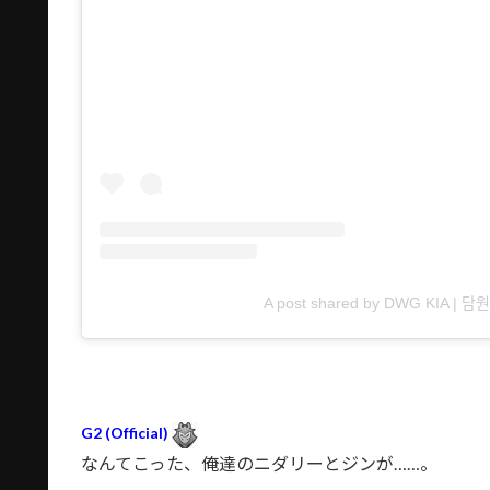
A post shared by DWG KIA | 담워
G2 (Official)
なんてこった、俺達のニダリーとジンが……。