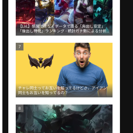
【LoL】感覚ではなくデータで語る「先出し安定」
「後出し特化」ランキング - 統計ガチ勢による分析が
話題
チャレ同士ってお互いを知ってるけどさ、アイアン
同士もお互いを知ってるの？