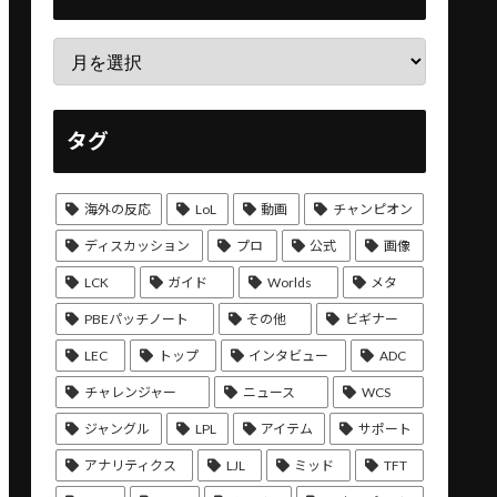
タグ
海外の反応
LoL
動画
チャンピオン
ディスカッション
プロ
公式
画像
LCK
ガイド
Worlds
メタ
PBEパッチノート
その他
ビギナー
LEC
トップ
インタビュー
ADC
チャレンジャー
ニュース
WCS
ジャングル
LPL
アイテム
サポート
アナリティクス
LJL
ミッド
TFT