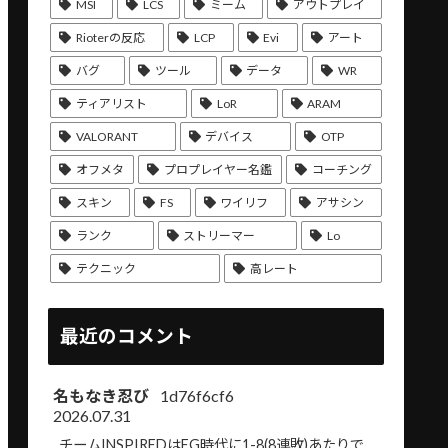
MSI
LCS
ミーム
アウトプレイ
Rioterの反応
LCP
Evi
アート
バグ
ツール
データ
WR
ティアリスト
LoR
ARAM
VALORANT
デバイス
OTP
オフメタ
プロプレイヤー名鑑
コーチング
スキン
FS
ワイリフ
アサシン
ランク
ストリーマー
Lo
テクニック
高レート
最近のコメント
名もなき忍び
1d76f6cf6
2026.07.31
チームINSPIREDはEG時代に1-8(8連敗)あたりで