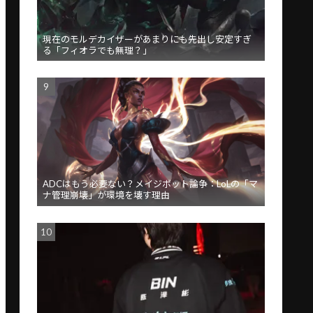
現在のモルデカイザーがあまりにも先出し安定すぎ
る「フィオラでも無理？」
ADCはもう必要ない？メイジボット論争：LoLの「マ
ナ管理崩壊」が環境を壊す理由