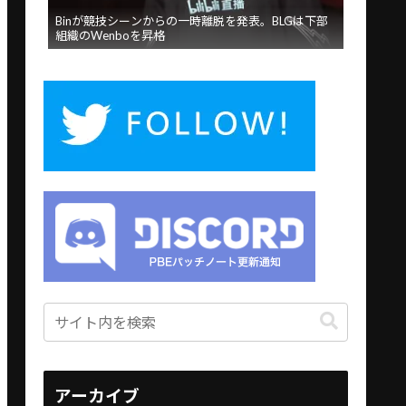
Binが競技シーンからの一時離脱を発表。BLGは下部
組織のWenboを昇格
アーカイブ