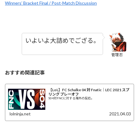
Winners’ Bracket Final / Post-Match Discussion
いよいよ大詰めでござる。
管理忍
おすすめ関連記事
【LoL】FC Schalke 04 対 Fnatic｜LEC 2021 スプ
リング プレーオフ
S04対FNCに対する海外の反応。
lolninja.net
2021.04.03