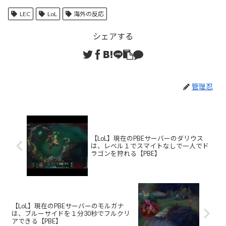
LEC
LoL
海外の反応
シェアする
管理忍
【LoL】現在のPBEサーバーのダリウス
は、レベル１でスマイトなしで一人でド
ラゴンを狩れる【PBE】
【LoL】現在のPBEサーバーのモルガナ
は、ブルーサイドを１分30秒でフルクリ
アできる【PBE】