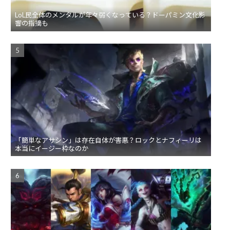
LoL民全体のメンタルが年々弱くなっている？ドーパミン文化影
響の指摘も
「簡単なアサシン」は存在自体が害悪？ロックとナフィーリは
本当にイージー枠なのか