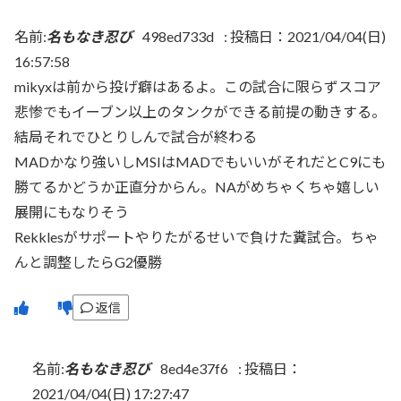
名前:
名もなき忍び
498ed733d
:
投稿日：2021/04/04(日)
16:57:58
mikyxは前から投げ癖はあるよ。この試合に限らずスコア
悲惨でもイーブン以上のタンクができる前提の動きする。
結局それでひとりしんで試合が終わる
MADかなり強いしMSIはMADでもいいがそれだとC9にも
勝てるかどうか正直分からん。NAがめちゃくちゃ嬉しい
展開にもなりそう
Rekklesがサポートやりたがるせいで負けた糞試合。ちゃ
んと調整したらG2優勝
返信
名前:
名もなき忍び
8ed4e37f6
:
投稿日：
2021/04/04(日) 17:27:47