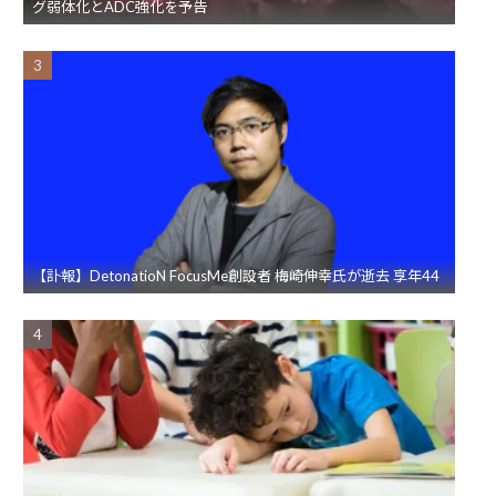
グ弱体化とADC強化を予告
【訃報】DetonatioN FocusMe創設者 梅崎伸幸氏が逝去 享年44