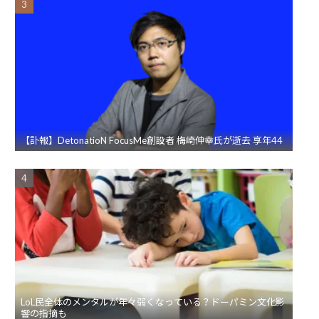
【訃報】DetonatioN FocusMe創設者 梅崎伸幸氏が逝去 享年44
LoL民全体のメンタルが年々弱くなっている？ドーパミン文化影
響の指摘も