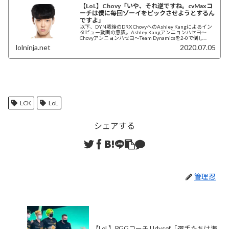
【LoL】Chovy「いや、それ逆ですね。cvMaxコ
ーチは僕に毎回ゾーイをピックさせようとするん
ですよ」
以下、DYN戦後のDRX ChovyへのAshley Kangによるイン
タビュー動画の意訳。Ashley Kangアンニョンハセヨ～
Chovyアンニョンハセヨ～Team Dynamicsを2-0で倒し...
lolninja.net
2020.07.05
LCK
LoL
シェアする
管理忍
【LoL】PGGコーチ Udysof「選手たちは海