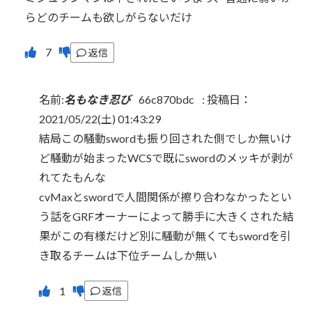
らどのチームも欲しがらないだけ
返信
名前:
名もなき忍び
66c870bdc
:
投稿日：
2021/05/22(土) 01:43:29
結局この騒動swordも振り回された側でしか無いけ
ど騒動が始まったWCSで既にswordのメッキが剥が
れてたもんな
cvMaxとswordで人間関係が擦り合わなかったとい
う話をGRFオーナーによって勝手に大きくされた結
果がこの有様だけど別に騒動が無くてもswordを引
き取るチームは下位チームしか無い
返信