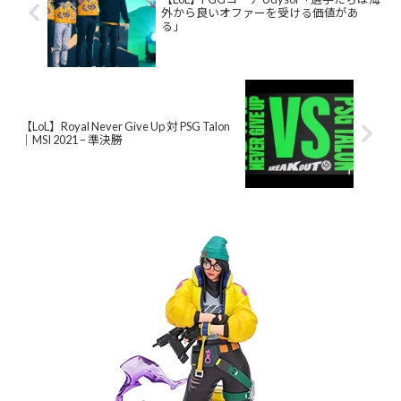
外から良いオファーを受ける価値があ
る」
【LoL】Royal Never Give Up 対 PSG Talon
｜MSI 2021 – 準決勝