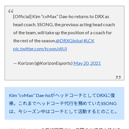
[Official] Kim “cvMax” Dae-ho returns to DRX as
head coach. SSONG, the previous acting head coach
of the team, will take up the position of a coach for
the rest of the season.
@DRXGlobal
#LCK
pic.twitter.com/tcoonJdjUj
— Korizon (@KorizonEsports)
May 20, 2021
Kim “cvMax” Dae-hoがヘッドコーチとしてDRXに復
帰。これまでヘッドコーチ代行を務めていたSSONG
は、今シーズン中はコーチとして活動するとのこと。