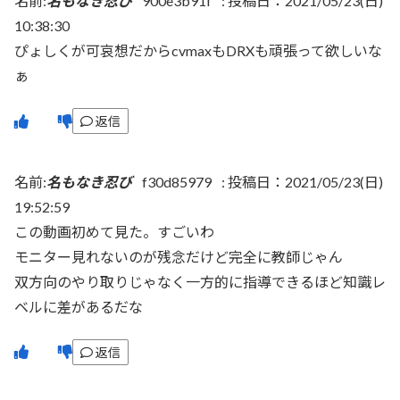
名前:
名もなき忍び
900e3b91f
:
投稿日：2021/05/23(日)
10:38:30
ぴょしくが可哀想だからcvmaxもDRXも頑張って欲しいな
ぁ
返信
名前:
名もなき忍び
f30d85979
:
投稿日：2021/05/23(日)
19:52:59
この動画初めて見た。すごいわ
モニター見れないのが残念だけど完全に教師じゃん
双方向のやり取りじゃなく一方的に指導できるほど知識レ
ベルに差があるだな
返信