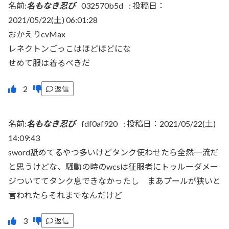
名前:
名もなき忍び
032570b5d
:
投稿日：
2021/05/22(土) 06:01:28
おかえりcvMax
レネクトンごっこはほどほどにな
せめて服は着るべきだ
返信
名前:
名もなき忍び
fdf0af920
:
投稿日：2021/05/22(土)
14:09:43
sword舐めてるやつ多いけどタンク使わせたら全然一流だ
と思うけどな、騒動の時のwcsは征服者にトゥルーダメー
ジついててタンク息できなかったし まあプールが狭いと
言われたらそれまでなんだけど
返信