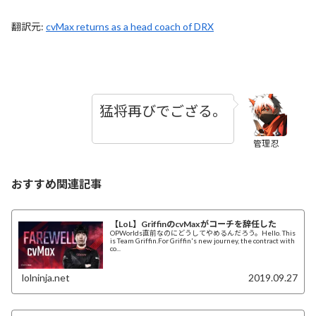
翻訳元:
cvMax returns as a head coach of DRX
猛将再びでござる。
管理忍
おすすめ関連記事
【LoL】GriffinのcvMaxがコーチを辞任した
OPWorlds直前なのにどうしてやめるんだろう。Hello. This
is Team Griffin.For Griffin's new journey, the contract with
co...
lolninja.net
2019.09.27