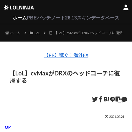
LoL
VALORANT
2XKO
ホーム
PBEパッチノート26.13
スキンデータベース
ホーム
LoL
【LoL】cvMaxがDRXのヘッドコーチに復帰する
【PR】稼ぐ！海外FX
【LoL】cvMaxがDRXのヘッドコーチに復
帰する
2021.05.21
OP