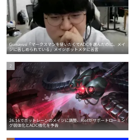
Gumayusi「マークスマンを使いたくてADCを選んだのに、メイ
ジに苦しめられている」メイジボットメタに苦言
26.16でボットレーンのメイジに調整、Riotがサポートローミン
グ弱体化とADC強化を予告