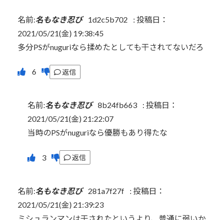
名前:
名もなき忍び
1d2c5b702
:
投稿日：
2021/05/21(金) 19:38:45
多分PSがnuguriなら揉めたとしても干されてないだろ
返信
名前:
名もなき忍び
8b24fb663
:
投稿日：
2021/05/21(金) 21:22:07
当時のPSがnuguriなら優勝もあり得たな
返信
名前:
名もなき忍び
281a7f27f
:
投稿日：
2021/05/21(金) 21:39:23
ミシュランマンは干されたというより、普通に弱いか