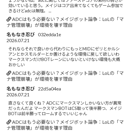
ょうがないね。 adcに関してはファーストコアの素材の弱さが
効いていると思う。メイジはコア出来てなくてもゲーム参加で
きるけどadcは無理。 ...
ADCはもう必要ない？メイジボット論争：LoLの「マ
ナ管理崩壊」が環境を壊す理由
名もなき忍び
032edda1e
2026.07.21
それならそれで良いから代わりにもっとMIDにゼリとかルシ
アンとかスモルダーとか置けるような環境に戻して欲しいわ
マークスマンだけBOTレーンにいないといけない環境も大概
おかしい
ADCはもう必要ない？メイジボット論争：LoLの「マ
ナ管理崩壊」が環境を壊す理由
名もなき忍び
22d5a04ea
2026.07.21
直さなくて良くね？ ADCにマークスマンしかいない方が異常
だったんだよ マークスマンBOTはCS取って後半勝つ、メイジ
BOTは前半勝ってロームするでいいじゃん
ADCはもう必要ない？メイジボット論争：LoLの「マ
ナ管理崩壊」が環境を壊す理由