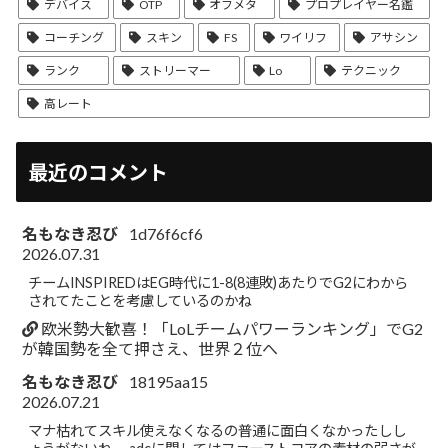
デバイス
OTP
オフメタ
プロプレイヤー名鑑
コーチング
スキン
FS
ワイリフ
アサシン
ランク
ストリーマー
Lo
テクニック
高レート
最近のコメント
名もなき忍び
1d76f6cf6
2026.07.31
チームINSPIREDはEG時代に1-8(8連敗)あたりでG2にわから
されてたことを考慮しているのかね
欧米勢大歓喜！「LoLチームパワーランキング」でG2
が韓国勢を全て押さえ、世界２位へ
名もなき忍び
18195aa15
2026.07.21
マナ枯れてスキル使えなくなるの普通に面白くなかったしし