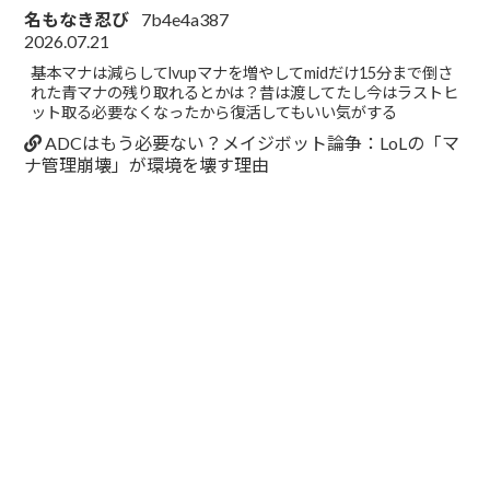
名もなき忍び
7b4e4a387
2026.07.21
基本マナは減らしてlvupマナを増やしてmidだけ15分まで倒さ
れた青マナの残り取れるとかは？昔は渡してたし今はラストヒ
ット取る必要なくなったから復活してもいい気がする
ADCはもう必要ない？メイジボット論争：LoLの「マ
ナ管理崩壊」が環境を壊す理由