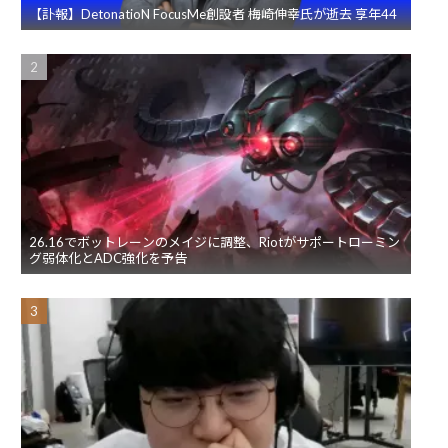
【訃報】DetonatioN FocusMe創設者 梅崎伸幸氏が逝去 享年44
26.16でボットレーンのメイジに調整、Riotがサポートローミン
グ弱体化とADC強化を予告