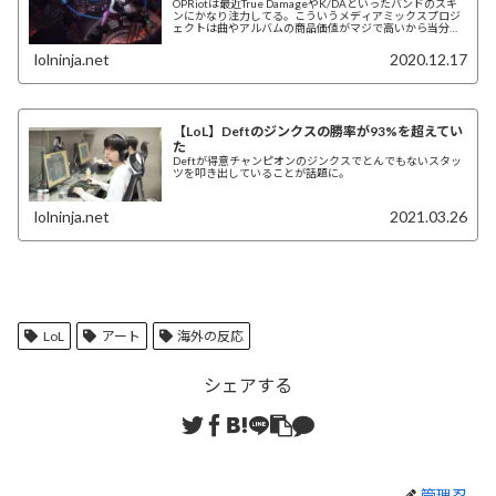
OPRiotは最近True DamageやK/DAといったバンドのスキ
ンにかなり注力してる。こういうメディアミックスプロジ
ェクトは曲やアルバムの商品価値がマジで高いから当分の
間はこういうのを続けるだろ...
lolninja.net
2020.12.17
【LoL】Deftのジンクスの勝率が93%を超えてい
た
Deftが得意チャンピオンのジンクスでとんでもないスタッ
ツを叩き出していることが話題に。
lolninja.net
2021.03.26
LoL
アート
海外の反応
シェアする
管理忍