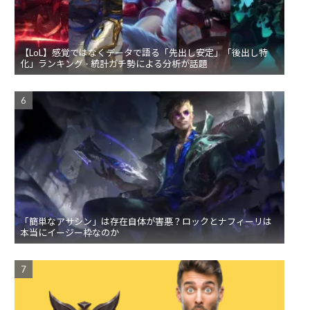
【LoL】感覚ではなくデータで語る「先出し安定」「後出し特
化」ランキング - 統計ガチ勢による分析が話題
「簡単なアサシン」は存在自体が害悪？ロックとナフィーリは
本当にイージー枠なのか