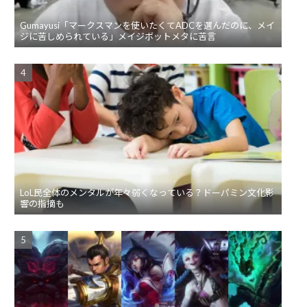
Gumayusi「マークスマンを使いたくてADCを選んだのに、メイ
ジに苦しめられている」メイジボットメタに苦言
LoL民全体のメンタルが年々弱くなっている？ドーパミン文化影
響の指摘も