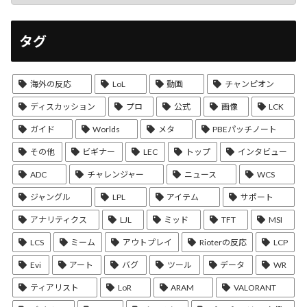
タグ
海外の反応
LoL
動画
チャンピオン
ディスカッション
プロ
公式
画像
LCK
ガイド
Worlds
メタ
PBEパッチノート
その他
ビギナー
LEC
トップ
インタビュー
ADC
チャレンジャー
ニュース
WCS
ジャングル
LPL
アイテム
サポート
アナリティクス
LJL
ミッド
TFT
MSI
LCS
ミーム
アウトプレイ
Rioterの反応
LCP
Evi
アート
バグ
ツール
データ
WR
ティアリスト
LoR
ARAM
VALORANT