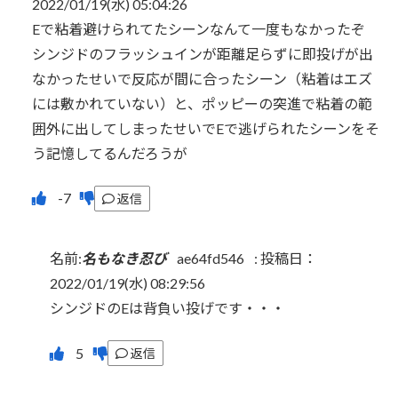
2022/01/19(水) 05:04:26
Eで粘着避けられてたシーンなんて一度もなかったぞ
シンジドのフラッシュインが距離足らずに即投げが出
なかったせいで反応が間に合ったシーン（粘着はエズ
には敷かれていない）と、ポッピーの突進で粘着の範
囲外に出してしまったせいでEで逃げられたシーンをそ
う記憶してるんだろうが
返信
名前:
名もなき忍び
ae64fd546
:
投稿日：
2022/01/19(水) 08:29:56
シンジドのEは背負い投げです・・・
返信