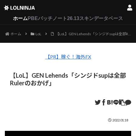
LoL
VALORANT
2XKO
ホーム
PBEパッチノート26.13
スキンデータベース
ホーム
LoL
【LoL】GEN Lehends「シンジドsupは全部Rulerのおかげ」
【PR】稼ぐ！海外FX
【LoL】GEN Lehends「シンジドsupは全部
Rulerのおかげ」
2022.01.18