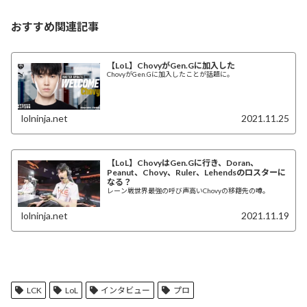
おすすめ関連記事
【LoL】ChovyがGen.Gに加入した
ChovyがGen.Gに加入したことが話題に。
lolninja.net
2021.11.25
【LoL】ChovyはGen.Gに行き、Doran、
Peanut、Chovy、Ruler、Lehendsのロスターに
なる？
レーン戦世界最強の呼び声高いChovyの移籍先の噂。
lolninja.net
2021.11.19
LCK
LoL
インタビュー
プロ