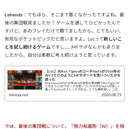
Lehends
：でもほら、そこまで悪くなかったですよね。最
後の集団戦見ましたか？ ゲームを通してひどかったんで
すけど、あのプレイだけで勝てましたから。とてもいい、
有効なポケットピックだと思いますよ。LoLって
新しいこ
とを試し続けるゲーム
ですし……MFサポなんかもありま
したから、自分は柔軟に考え続けようと思っています。
【LoL】元Rox TigersのコーチNoFeが2016年の
WCSでどのようにMFサポートを思いついたかを
語った
Riot GamesOP2016年WCSの有名な準決勝でRox Tigersが
どのようにMFサポートを思いついたのかをNoFeが詳しく
語ったTwitterのスレッドがある。とても興味深い。この種
の裏話...
lolninja.net
2020.08.19
――では、最後の集団戦について。「強力粘着剤（W）」を相