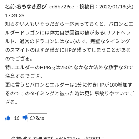
名前:
名もなき忍び
cd6b729ce
:
投稿日：2022/01/18(火)
17:34:39
知らない人もいそうだから一応言っておくと、バロンとエ
ルダードラゴンには体力自然回復の値がある(リフトヘラ
ルド、通常のドラゴンにはない)ので、完璧なタイミング
のスマイトのはずが僅かにHPが残ってしまうことがある
のでござる。
特にエルダーのHPRegは250となかなか法外な数字なので
注意するでござ。
更に言うとバロンとエルダーは1分に付きHPが180増加す
るのでこのタイミングと被った時は更に事故りやすいでご
ざる。
返信
名前:
名もなき忍び
cd6b729ce
:
投稿日：