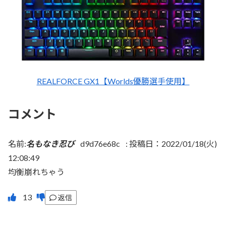
REALFORCE GX1【Worlds優勝選手使用】
コメント
名前:
名もなき忍び
d9d76e68c
:
投稿日：2022/01/18(火)
12:08:49
均衡崩れちゃう
返信