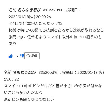
名前:
名もなき忍び
a13ee23d8
:
投稿日：
2022/01/18(火) 20:20:26
4発目で1400飛んだんだっけね
終盤は特に900超える技割とあるから連携が取れるなら
脳死でjgに任せるよりスマイト以外の技でLH狙うのも
あり
返信
名前:
名もなき忍び
33b20bd9f
:
投稿日：2022/01/18(火)
13:05:22
スマイトCD中のピンだけだと音が小さいから気が付かな
いことも多いんだよな
退却ピンも織り交ぜて欲しい