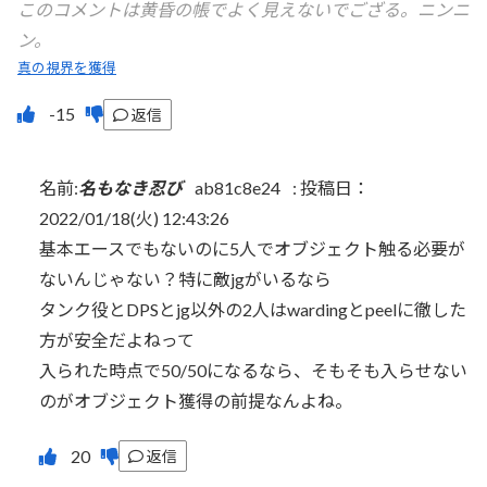
このコメントは黄昏の帳でよく見えないでござる。ニンニ
ン。
真の視界を獲得
返信
名前:
名もなき忍び
ab81c8e24
:
投稿日：
2022/01/18(火) 12:43:26
基本エースでもないのに5人でオブジェクト触る必要が
ないんじゃない？特に敵jgがいるなら
タンク役とDPSとjg以外の2人はwardingとpeelに徹した
方が安全だよねって
入られた時点で50/50になるなら、そもそも入らせない
のがオブジェクト獲得の前提なんよね。
返信