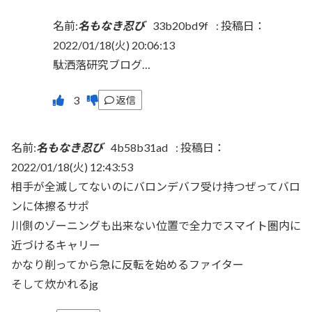
名前:
名もなき忍び
33b20bd9f
:
投稿日：
2022/01/18(火) 20:06:13
駄洒落研究ブログ…
返信
名前:
名もなき忍び
4b58b31ad
:
投稿日：
2022/01/18(火) 12:43:53
相手が全滅してないのにバロンデバフ受け持つぜってバロ
ンに体擦るサポ
川側のゾーニングも出来ない位置で全力でスマイト圏内に
近づけるキャリー
かなり削ってから急に反転を始めるファイター
そして炊かれるjg