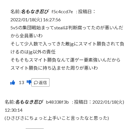
名前:
名もなき忍び
f5c4ccd7e
:
投稿日：
2022/01/18(火) 16:27:56
5v5の集団戦始まってstealは判断腐ってたのが悪いんだ
から全員悪いわ
そして少人数で入ってきた敵jgにスマイト勝負されて負
けるのはjg以外の責任
そもそもスマイト勝負なんて運ゲー要素強いんだから
スマイト勝負に持ち込ませた周りが悪いわ
返信
名前:
名もなき忍び
b48338f3b
:
投稿日：2022/01/18(火)
12:30:14
(ひさびさにちょっと上手いこと言ったなと思った)