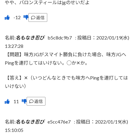
やや、バロンスティールはjgのせいだよ
返信
名前:
名もなき忍び
b5c8dc9b7
:
投稿日：2022/01/19(水)
13:27:28
【問題】味方JGがスマイト勝負に負けた場合、味方JGへ
Pingを連打してはいけない。◯か✕か。
【答え】✕（いつどんなときでも味方へPingを連打しては
いけない）
返信
名前:
名もなき忍び
e5cc476e7
:
投稿日：2022/01/19(水)
15:10:05