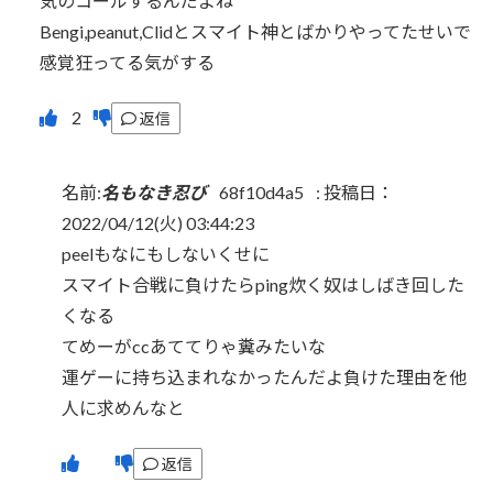
気のコールするんだよね
Bengi,peanut,Clidとスマイト神とばかりやってたせいで
感覚狂ってる気がする
返信
名前:
名もなき忍び
68f10d4a5
:
投稿日：
2022/04/12(火) 03:44:23
peelもなにもしないくせに
スマイト合戦に負けたらping炊く奴はしばき回した
くなる
てめーがccあててりゃ糞みたいな
運ゲーに持ち込まれなかったんだよ負けた理由を他
人に求めんなと
返信