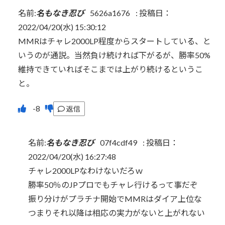
名前:
名もなき忍び
5626a1676
:
投稿日：
2022/04/20(水) 15:30:12
MMRはチャレ2000LP程度からスタートしている、と
いうのが通説。当然負け続ければ下がるが、勝率50%
維持できていればそこまでは上がり続けるというこ
と。
返信
名前:
名もなき忍び
07f4cdf49
:
投稿日：
2022/04/20(水) 16:27:48
チャレ2000LPなわけないだろｗ
勝率50％のJPプロでもチャレ行けるって事だぞ
振り分けがプラチナ開始でMMRはダイア上位な
つまりそれ以降は相応の実力がないと上がれない