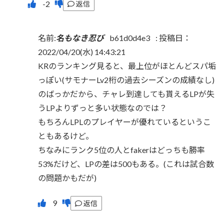
返信
名前:
名もなき忍び
b61d0d4e3
:
投稿日：
2022/04/20(水) 14:43:21
KRのランキング見ると、最上位がほとんどスパ垢
っぽい(サモナーLv2桁の過去シーズンの成績なし)
のばっかだから、チャレ到達しても貰えるLPが失
うLPよりずっと多い状態なのでは？
もちろんLPLのプレイヤーが優れているというこ
ともあるけど。
ちなみにランク5位の人とfakerはどっちも勝率
53%だけど、LPの差は500もある。(これは試合数
の問題かもだが)
返信