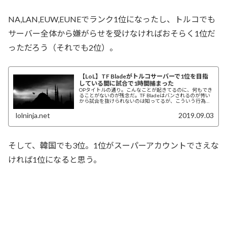
NA,LAN,EUW,EUNEでランク1位になったし、トルコでも
サーバー全体から嫌がらせを受けなければおそらく1位だ
っただろう（それでも2位）。
【LoL】TF Bladeがトルコサーバーで1位を目指
している間に試合で1時間捕まった
OPタイトルの通り。こんなことが起きてるのに、何もでき
ることがないのが残念だ。TF Bladeはバンされるのが怖い
から試合を抜けられないのは知ってるが、こういう行為は
redditでいつも見る他のどんな...
lolninja.net
2019.09.03
そして、韓国でも3位。1位がスーパーアカウントでさえな
ければ1位になると思う。