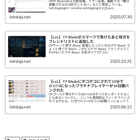
OPTF BladeはLoLの配信者。イラン出身。動画では「俺は
非難されるのは好きじゃない」などと発言している。
(adsbygoogle = window.adsbygoogle || []).pus...
lolninja.net
2020.07.30
【LoL】TF Bladeがスマーフで負けたあと味方を
フレンドリストに追加した
OPチャット訳TF Blade: 射程に入ったときはさTF Blade: ち
ょっと待てTF Blade: このビルドTF Blade: ジャングルでこ
れはないだろTF Blade: お前ダイア3だろD...
lolninja.net
2020.10.31
【LoL】TF Bladeにボコボコにされて15分で
0/17/0になったプラチナプレイヤーが14日間バ
ンされた
OPゴールド帯のやつらは0/5/8のやつらをレポートするこ
ともあるくらいだし、こいつも意図的なフィードでバンさ
れてるかもな。15分で0/17/0なら14日間バンになってて
もおかしくない。追記：どうやら...
lolninja.net
2020.06.15