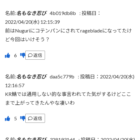
名前:
名もなき忍び
4b019db8b
:
投稿日：
2022/04/20(水) 12:15:39
前はNuguriにコテンパンにされてragebladeになってたけ
ど今回はいけそう？
返信
名前:
名もなき忍び
daa5c779b
:
投稿日：2022/04/20(水)
12:16:57
KR鯖では通用しない的な事言われてた気がするけどここ
まで上がってきたんやな凄いわ
返信
名前:
名もなき忍び
3281931d4
:
投稿日：2022/04/20(水)