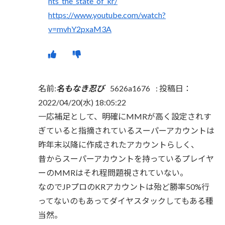
nts_the_state_of_kr/
https://www.youtube.com/watch?
v=mvhY2pxaM3A
名前:
名もなき忍び
5626a1676
:
投稿日：
2022/04/20(水) 18:05:22
一応補足として、明確にMMRが高く設定されす
ぎていると指摘されているスーパーアカウントは
昨年末以降に作成されたアカウントらしく、
昔からスーパーアカウントを持っているプレイヤ
ーのMMRはそれ程問題視されていない。
なのでJPプロのKRアカウントは殆ど勝率50%行
ってないのもあってダイヤスタックしてもある種
当然。