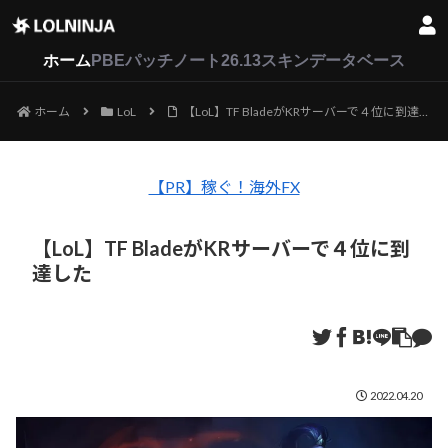
LoL
VALORANT
2XKO
ホーム
PBEパッチノート26.13
スキンデータベース
ホーム
LoL
【LoL】TF BladeがKRサーバーで４位に到達した
【PR】稼ぐ！海外FX
【LoL】TF BladeがKRサーバーで４位に到
達した
2022.04.20