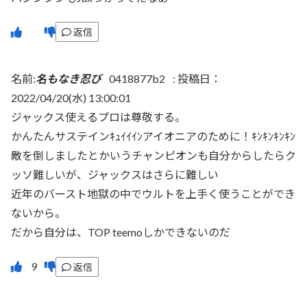
返信
名前:
名もなき忍び
0418877b2
:
投稿日：
2022/04/20(水) 13:00:01
ジャックス使えるプロは尊敬する。
かんたんサステインｷｭｲｲｲﾝアイオニアのために！ｷﾝｷﾝｷﾝｷﾝ
敵を倒しましたとかいうチャンピオンも自分からしたらク
ッソ難しいが、ジャックスはさらに難しい
近年のバースト地獄の中でウルトを上手く使うことができ
ないから。
だから自分は、TOP teemoしかできないのだ
返信