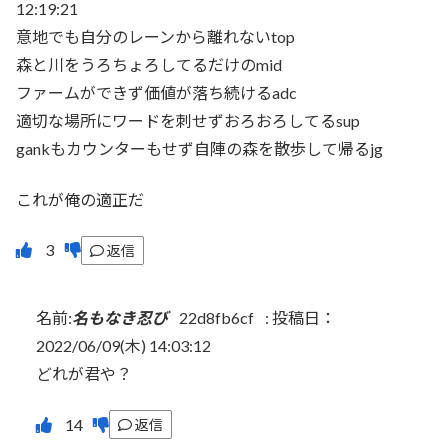
12:19:21
意地でも自分のレーンから離れないtop
森と川をうろちょろしてるだけのmid
ファームができず価値が落ち続けるadc
適切な場所にワードを刺せずおろおろしてるsup
gankもカウンターもせず自陣の森を散歩して帰るjg
これが俺の適正だ
返信
名前:
名もなき忍び
22d8fb6cf
:
投稿日：
2022/06/09(木) 14:03:12
どれが君や？
返信