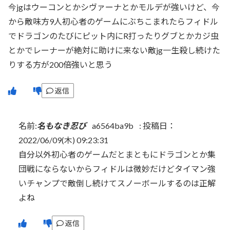
今jgはウーコンとかシヴァーナとかモルデが強いけど、今
から敵味方9人初心者のゲームにぶちこまれたらフィドル
でドラゴンのたびにピット内にR打ったりグブとかカジ虫
とかでレーナーが絶対に助けに来ない敵jg一生殺し続けた
りする方が200倍強いと思う
返信
名前:
名もなき忍び
a6564ba9b
:
投稿日：
2022/06/09(木) 09:23:31
自分以外初心者のゲームだとまともにドラゴンとか集
団戦にならないからフィドルは微妙だけどタイマン強
いチャンプで敵倒し続けてスノーボールするのは正解
よね
返信