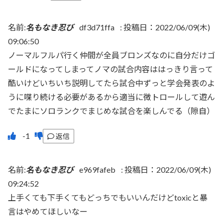
名前:
名もなき忍び
df3d71ffa
:
投稿日：2022/06/09(木)
09:06:50
ノーマルフルパ行く仲間が全員ブロンズなのに自分だけゴ
ールドになってしまってノマの試合内容ははっきり言って
酷いけどいちいち説明してたら試合中ずっと学会発表のよ
うに喋り続ける必要があるから適当に微トロールして遊ん
でたまにソロランクでまじめな試合を楽しんでる（隙自）
返信
名前:
名もなき忍び
e969fafeb
:
投稿日：2022/06/09(木)
09:24:52
上手くても下手くてもどっちでもいいんだけどtoxicと暴
言はやめてほしいなー