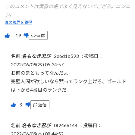
このコメントは黄昏の帳でよく見えないでござる。ニンニ
ン。
真の視界を獲得
返信
名前:
名もなき忍び
2d6d1b593
:
投稿日：
2022/06/09(木) 05:34:57
お前のまともってなんだよ
完璧人間が欲しいなら黙ってランク上げろ、ゴールド
は下から4番目のランクだ
返信
名前:
名もなき忍び
0f2466144
:
投稿日：
2022/06/09(木) 08:44:52