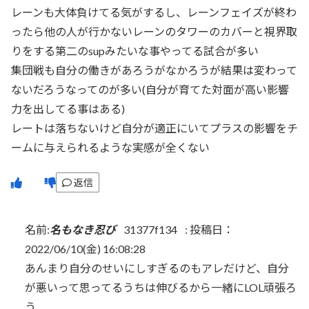
レーンも大体負けてる気がするし、レーンフェイズが終わ
ったら他の人が行かないレーンのタワーのカバーと視界取
りをする第二のsupみたいな事やってる試合が多い
集団戦も自分の働きがあろうがなかろうが結果は変わって
ないだろうなってのが多い(自分が育てた対面が高い影響
力を出してる事はある)
レートは落ちないけど自分が適正にいてプラスの影響をチ
ームに与えられるような実感が全くない
返信
名前:
名もなき忍び
31377f134
:
投稿日：
2022/06/10(金) 16:08:28
あんまり自分のせいにしすぎるのもアレだけど、自分
が悪いって思ってるうちは伸びるから一緒にLOL頑張ろ
う