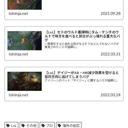
lolninja.net
2021.09.28
【LoL】セトのウルト着弾時にタム・ケンチのウ
ルトで味方を食べると試合がぶっ壊れる重大なバ
グ
一度発生すると逃れる術がなさそうなとんでもないバグが
発見されたことが話題に。
lolninja.net
2022.03.31
【LoL】デイジーがAR・MR減少効果を受けると
反対方向に逃げてしまうバグ
アイバーンのペット「デイジー」に関するバグが話題に。
lolninja.net
2022.03.24
LoL
その他
プロ
海外の反応