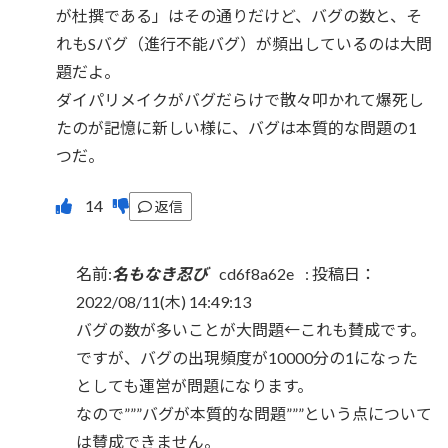
が杜撰である」はその通りだけど、バグの数と、そ
れもSバグ（進行不能バグ）が頻出しているのは大問
題だよ。
ダイパリメイクがバグだらけで散々叩かれて爆死し
たのが記憶に新しい様に、バグは本質的な問題の1
つだ。
返信
名前:
名もなき忍び
cd6f8a62e
:
投稿日：
2022/08/11(木) 14:49:13
バグの数が多いことが大問題←これも賛成です。
ですが、バグの出現頻度が10000分の1になった
としても運営が問題になります。
なので”””バグが本質的な問題”””という点について
は賛成できません。