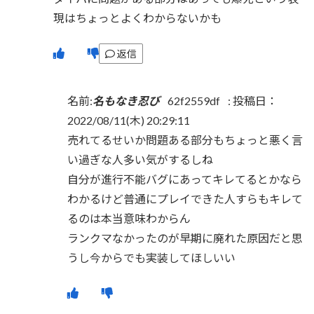
現はちょっとよくわからないかも
返信
名前:
名もなき忍び
62f2559df
:
投稿日：
2022/08/11(木) 20:29:11
売れてるせいか問題ある部分もちょっと悪く言
い過ぎな人多い気がするしね
自分が進行不能バグにあってキレてるとかなら
わかるけど普通にプレイできた人すらもキレて
るのは本当意味わからん
ランクマなかったのが早期に廃れた原因だと思
うし今からでも実装してほしいい