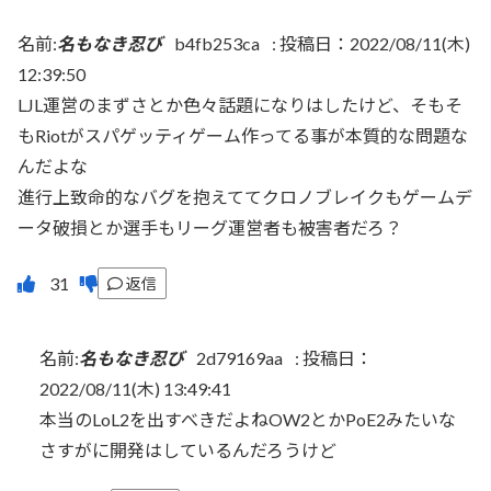
名前:
名もなき忍び
b4fb253ca
:
投稿日：2022/08/11(木)
12:39:50
LJL運営のまずさとか色々話題になりはしたけど、そもそ
もRiotがスパゲッティゲーム作ってる事が本質的な問題な
んだよな
進行上致命的なバグを抱えててクロノブレイクもゲームデ
ータ破損とか選手もリーグ運営者も被害者だろ？
返信
名前:
名もなき忍び
2d79169aa
:
投稿日：
2022/08/11(木) 13:49:41
本当のLoL2を出すべきだよねOW2とかPoE2みたいな
さすがに開発はしているんだろうけど