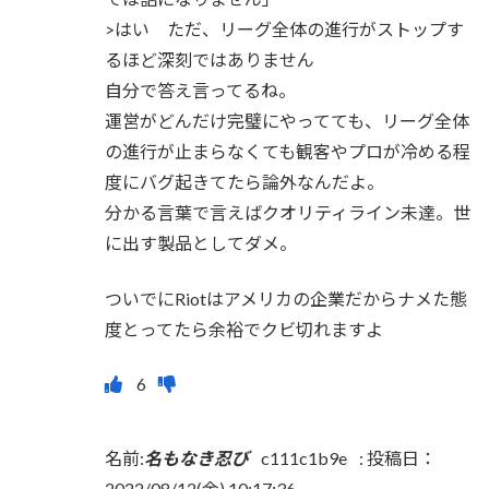
>はい ただ、リーグ全体の進行がストップす
るほど深刻ではありません
自分で答え言ってるね。
運営がどんだけ完璧にやってても、リーグ全体
の進行が止まらなくても観客やプロが冷める程
度にバグ起きてたら論外なんだよ。
分かる言葉で言えばクオリティライン未達。世
に出す製品としてダメ。
ついでにRiotはアメリカの企業だからナメた態
度とってたら余裕でクビ切れますよ
名前:
名もなき忍び
c111c1b9e
:
投稿日：
2022/08/12(金) 10:17:36