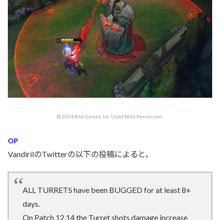
© 2024 Riot Games, Inc. Used With Permission.
OP
VandirilのTwitterの以下の投稿によると、
ALL TURRETS have been BUGGED for at least 8+
days.
On Patch 12.14 the Turret shots damage increase