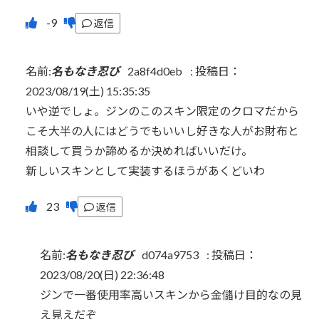
返信
名前:
名もなき忍び
2a8f4d0eb
:
投稿日：
2023/08/19(土) 15:35:35
いや逆でしょ。ジンのこのスキン限定のクロマだから
こそ大半の人にはどうでもいいし好きな人がお財布と
相談して買うか諦めるか決めればいいだけ。
新しいスキンとして実装するほうがあくどいわ
返信
名前:
名もなき忍び
d074a9753
:
投稿日：
2023/08/20(日) 22:36:48
ジンで一番使用率高いスキンから金儲け目的なの見
え見えだぞ