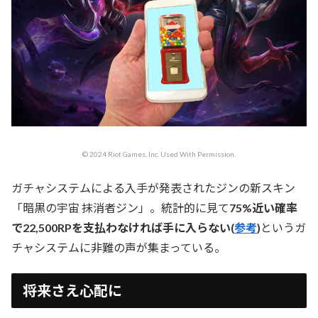
© 2024 Riot Games, Inc. Used With Permission.
ガチャシステムによる入手が発表されたジンの新スキン
「暗黒の宇宙 抹消者ジン」。統計的に見て
75%近い確率
で22,500RPを支払わなければ手に入らない(
参考
)
というガ
チャシステムに非難の声が集まっている。
将来さえ心配に