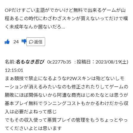
OPだけすごい主語がでかいけど無料で出来るゲームが山
程あるこの時代にわざわざスキンが買えないってだけで嘆
く未成年なんか居ないだろ…
返信
名前:
名もなき忍び
0c2277b35
:
投稿日：2023/08/19(土)
12:15:01
まぁ競技で禁止になるようなP2Wスキンは殆どないしモ
ーションが消えるみたいなのも修正されたりしてゲームの
勝敗にほぼ関係ないから阿漕な商売はじめたなとは思うが
基本プレイ無料でランニングコストもかかるわけだから収
入は必要だよねって感じ
でもその収入使って悪質プレイの管理をもうちょっとやっ
てくださいよとは思います