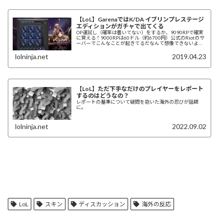
【LoL】GarenaではK/DA イブリンプレステージ
エディションがガチャで出てくる
OP運試し（確率は書いてない）をするか、9090RPで確実
に買える！9000RPは60ドル（約6700円）公式のRiotのサ
ーバーでこんなことが起きてるだなんて想像できないよ。
Garenaからランサム...
lolninja.net
2019.04.23
【LoL】ただ下手なだけのプレイヤーをレポート
するのはどうなの？
レポートの基準について疑問を抱いた海外の忍びが話題
に。
lolninja.net
2022.09.02
LoL
スキン
ディスカッション
海外の反応