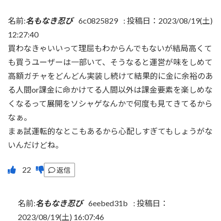
名前:
名もなき忍び
6c0825829
:
投稿日：2023/08/19(土)
12:27:40
買わなきゃいいって理屈もわからんでもないが結局高くて
も買うユーザーは一部いて、そうなると運営が味をしめて
高額ガチャをどんどん実装し続けて結果的に金に余裕のあ
る人間or課金に命かけてる人間以外は課金要素を楽しめな
くなるって展開をソシャゲなんかで何度も見てきてるから
なぁ。
まぁ試運転的なとこもあるから心配しすぎてもしょうがな
いんだけどね。
返信
名前:
名もなき忍び
6eebed31b
:
投稿日：
2023/08/19(土) 16:07:46