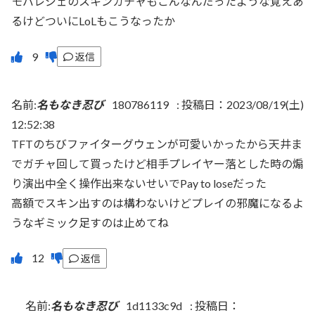
モバレジェのスキンガチャもこんなんだったような覚えあ
るけどついにLoLもこうなったか
返信
名前:
名もなき忍び
180786119
:
投稿日：2023/08/19(土)
12:52:38
TFTのちびファイターグウェンが可愛いかったから天井ま
でガチャ回して買ったけど相手プレイヤー落とした時の煽
り演出中全く操作出来ないせいでPay to loseだった
高額でスキン出すのは構わないけどプレイの邪魔になるよ
うなギミック足すのは止めてね
返信
名前:
名もなき忍び
1d1133c9d
:
投稿日：