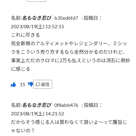
名前:
名もなき忍び
b35ed6fd7
:
投稿日：
2023/08/19(土) 12:52:15
これに尽きる
完全新規のアルティメットやレジェンダリー、ミシッ
クをこういう売り方するなら全然分かるのだけれど、
事実上ただのクロマに2万も払えというのは流石に奇妙
に感じる
返信
名前:
名もなき忍び
0f8abb476
:
投稿日：
2023/08/19(土) 14:21:52
だからそう感じる人は買わなくて良いよ〜って趣旨じ
ゃないの？