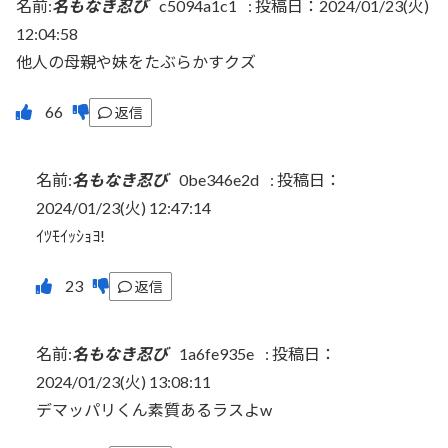
名前:
名もなき忍び
c5094a1c1
:
投稿日：2024/01/23(火)
12:04:58
他人の母親や妹をたぶらかすクズ
返信
名前:
名もなき忍び
0be346e2d
:
投稿日：
2024/01/23(火) 12:47:14
ｲﾂﾓｲｯｼｮﾖ!
返信
名前:
名もなき忍び
1a6fe935e
:
投稿日：
2024/01/23(火) 13:08:11
デマッパリくん素質あるラスよw