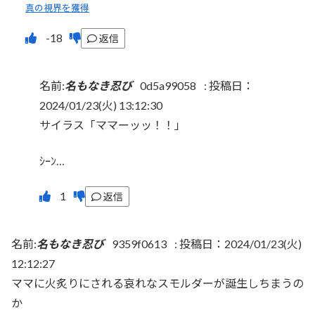
真の視界を獲得
返信
名前:
名もなき忍び
0d5a99058
:
投稿日：
2024/01/23(火) 13:12:30
サイラス「ママーッッ！！」
ｼｰﾝ…
返信
名前:
名もなき忍び
9359f0613
:
投稿日：2024/01/23(火)
12:12:27
ママに火炙りにされる哀れなスモルダーが誕生しちまうの
か