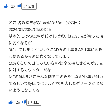
返信
名前:
名もなき忍び
ac633a58e
:
投稿日：
2024/01/23(火) 15:03:26
基本的にはAP比率が低ければ低いほどSylasが奪った時
に弱くなるが
0にしてしまうと代わりにAD系の比率をAP比率に変換
し始めるから逆に強くなってしまう
10%くらいのゴミみたいなAP比率を持たせるのがSylas
に対するカウンターだな
MFのRはまさにそんな例でゴミみたいなÀP比率が付い
てるせいでSylasではフルAPでも大したダメージが出な
いようになってる
返信