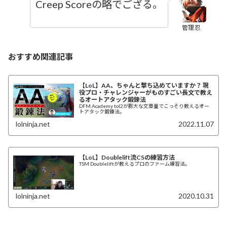
Creep Scoreの略でござる。
管理忍
おすすめ関連記事
【LoL】AA、ちゃんと撃ち込めていますか？ 現
役プロ・チャレンジャーがものすごい長文で教え
るオートアタック鍛錬法
DFM Academy tol2が膨大な文章量でこっそり教えるオー
トアタック鍛錬法。
lolninja.net
2022.11.07
【LoL】Doublelift流CSの練習方法
TSM Doubleliftが教えるプロのファーム練習法。
lolninja.net
2020.10.31