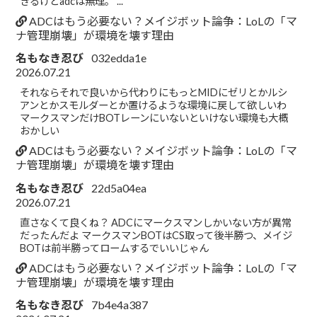
きるけどadcは無理。 ...
ADCはもう必要ない？メイジボット論争：LoLの「マ
ナ管理崩壊」が環境を壊す理由
名もなき忍び
032edda1e
2026.07.21
それならそれで良いから代わりにもっとMIDにゼリとかルシ
アンとかスモルダーとか置けるような環境に戻して欲しいわ
マークスマンだけBOTレーンにいないといけない環境も大概
おかしい
ADCはもう必要ない？メイジボット論争：LoLの「マ
ナ管理崩壊」が環境を壊す理由
名もなき忍び
22d5a04ea
2026.07.21
直さなくて良くね？ ADCにマークスマンしかいない方が異常
だったんだよ マークスマンBOTはCS取って後半勝つ、メイジ
BOTは前半勝ってロームするでいいじゃん
ADCはもう必要ない？メイジボット論争：LoLの「マ
ナ管理崩壊」が環境を壊す理由
名もなき忍び
7b4e4a387