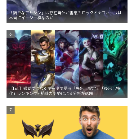
「簡単なアサシン」は存在自体が害悪？ロックとナフィーリは
本当にイージー枠なのか
【LoL】感覚ではなくデータで語る「先出し安定」「後出し特
化」ランキング - 統計ガチ勢による分析が話題