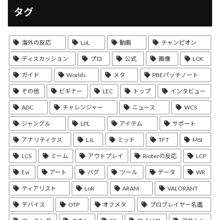
タグ
海外の反応
LoL
動画
チャンピオン
ディスカッション
プロ
公式
画像
LCK
ガイド
Worlds
メタ
PBEパッチノート
その他
ビギナー
LEC
トップ
インタビュー
ADC
チャレンジャー
ニュース
WCS
ジャングル
LPL
アイテム
サポート
アナリティクス
LJL
ミッド
TFT
MSI
LCS
ミーム
アウトプレイ
Rioterの反応
LCP
Evi
アート
バグ
ツール
データ
WR
ティアリスト
LoR
ARAM
VALORANT
デバイス
OTP
オフメタ
プロプレイヤー名鑑