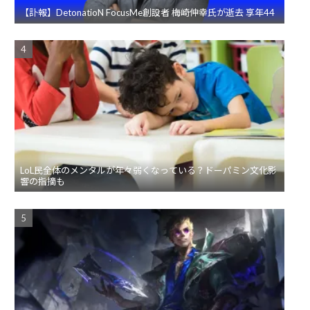
【訃報】DetonatioN FocusMe創設者 梅崎伸幸氏が逝去 享年44
LoL民全体のメンタルが年々弱くなっている？ドーパミン文化影
響の指摘も