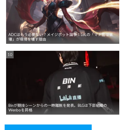
ADCはもう必要ない？メイジボット論争：LoLの「マナ管理崩
壊」が環境を壊す理由
Binが競技シーンからの一時離脱を発表。BLGは下部組織の
Wenboを昇格