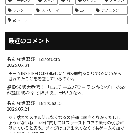
コーチング
スキン
FS
ワイリフ
アサシン
ランク
ストリーマー
Lo
テクニック
高レート
最近のコメント
名もなき忍び
1d76f6cf6
2026.07.31
チームINSPIREDはEG時代に1-8(8連敗)あたりでG2にわから
されてたことを考慮しているのかね
欧米勢大歓喜！「LoLチームパワーランキング」でG2
が韓国勢を全て押さえ、世界２位へ
名もなき忍び
18195aa15
2026.07.21
マナ枯れてスキル使えなくなるの普通に面白くなかったしし
ょうがないね。 adcに関してはファーストコアの素材の弱さが
効いていると思う。メイジはコア出来てなくてもゲーム参加で