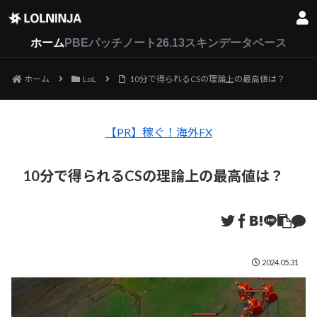
LoL
VALORANT
2XKO
ホーム
PBEパッチノート26.13
スキンデータベース
ホーム
LoL
10分で得られるCSの理論上の最高値は？
【PR】稼ぐ！海外FX
10分で得られるCSの理論上の最高値は？
2024.05.31