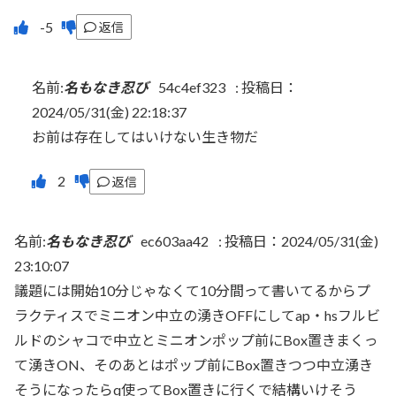
返信
名前:
名もなき忍び
54c4ef323
:
投稿日：
2024/05/31(金) 22:18:37
お前は存在してはいけない生き物だ
返信
名前:
名もなき忍び
ec603aa42
:
投稿日：2024/05/31(金)
23:10:07
議題には開始10分じゃなくて10分間って書いてるからプ
ラクティスでミニオン中立の湧きOFFにしてap・hsフルビ
ルドのシャコで中立とミニオンポップ前にBox置きまくっ
て湧きON、そのあとはポップ前にBox置きつつ中立湧き
そうになったらq使ってBox置きに行くで結構いけそう