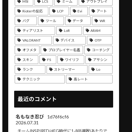
MSI
LCS
ミーム
アウトプレイ
Rioterの反応
LCP
Evi
アート
バグ
ツール
データ
WR
ティアリスト
LoR
ARAM
VALORANT
デバイス
OTP
オフメタ
プロプレイヤー名鑑
コーチング
スキン
FS
ワイリフ
アサシン
ランク
ストリーマー
Lo
テクニック
高レート
最近のコメント
名もなき忍び
1d76f6cf6
2026.07.31
チームINSPIREDはEG時代に1-8(8連敗)あたりで