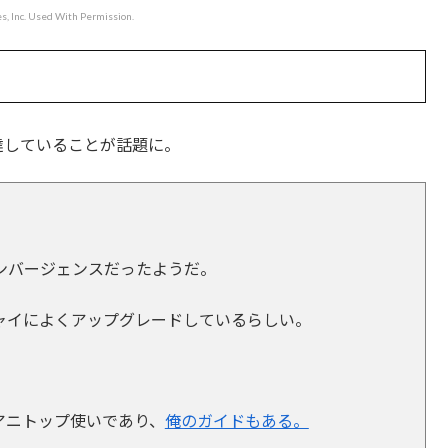
, Inc. Used With Permission.
到達していることが話題に。
ンバージェンスだったようだ。
ャイによくアップグレードしているらしい。
アニトップ使いであり、
俺のガイドもある。