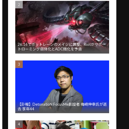
26.16でボットレーンのメイジに調整、Riotがサポー
トローミング弱体化とADC強化を予告
【訃報】DetonatioN FocusMe創設者 梅崎伸幸氏が逝
去 享年44