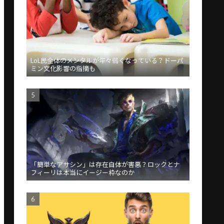
LoL民全体のメンタルが年々弱くなっている？ドーパ
ミン文化影響の指摘も
「簡単なアサシン」は存在自体が害悪？ロックとナ
フィーリは本当にイージー枠なのか