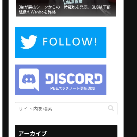
Binが競技シーンからの一時離脱を発表。BLGは下部
組織のWenboを昇格
アーカイブ