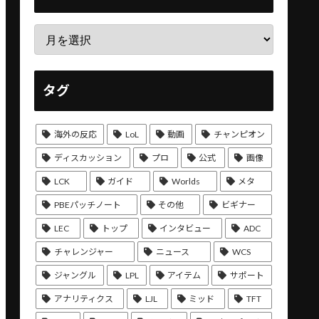
タグ
海外の反応
LoL
動画
チャンピオン
ディスカッション
プロ
公式
画像
LCK
ガイド
Worlds
メタ
PBEパッチノート
その他
ビギナー
LEC
トップ
インタビュー
ADC
チャレンジャー
ニュース
WCS
ジャングル
LPL
アイテム
サポート
アナリティクス
LJL
ミッド
TFT