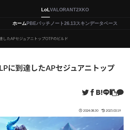
LoL
VALORANT
2XKO
ホーム
PBEパッチノート26.13
スキンデータベース
に到達したAPセジュアニトップOTPのビルド
2LPに到達したAPセジュアニトップ
2024.08.30
2025.03.19