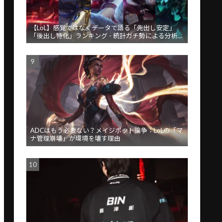
【LoL】感覚ではなくデータで語る「先出し安定」
「後出し特化」ランキング - 統計ガチ勢による分析が
話題
ADCはもう必要ない？メイジボット論争：LoLの「マ
ナ管理崩壊」が環境を壊す理由