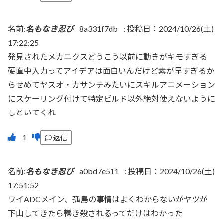
名前:
名もなき忍び
8a331f7db
:
投稿日：2024/10/26(土)
17:22:25
発見されたメカニクスどうこう以前に動きがキモすぎる
硬直中入力ってアイデアは面白いんだけど素が早すぎるか
らせめてヤスオ・カサンテみたいにスキルアニメーション
にスケーリング付けて特定ビルド以外絶対使えないように
しといてくれ
返信
名前:
名もなき忍び
a0bd7e511
:
投稿日：2024/10/26(土)
17:51:52
ワイADCメイン、孤島の事情はよくわからないがヤツが
下山してきたら轢き殺されるってだけはわかった