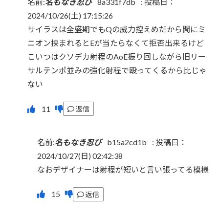
名前:
名もなき忍び
8a331f7db
:
投稿日：
2024/10/26(土) 17:15:26
サイラスは全盛期でもQの威力控えめだから間にミ
ニオン挟まれるとEが当たらなくて拒否出来るけど
こいつはクソデカ射程のAoE振り回しながら旧リー
サルテンポ並みの強化射程で殴ってくるから比じゃ
ない
返信
名前:
名もなき忍び
b15a2cd1b
:
投稿日：
2024/10/27(日) 02:42:38
なおデザイナーは射程が短いと言い張ってる模様
返信