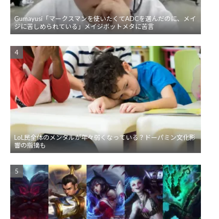
Gumayusi「マークスマンを使いたくてADCを選んだのに、メイ
ジに苦しめられている」メイジボットメタに苦言
LoL民全体のメンタルが年々弱くなっている？ドーパミン文化影
響の指摘も