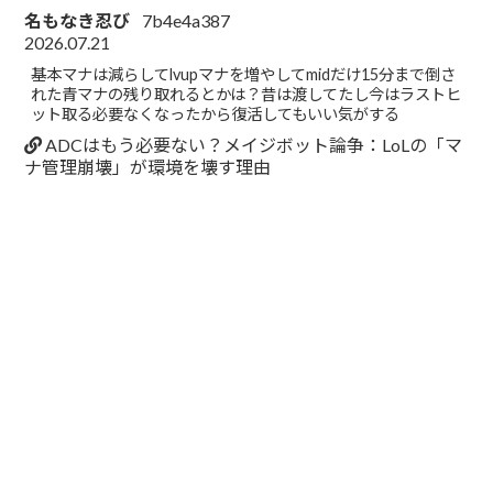
名もなき忍び
7b4e4a387
2026.07.21
基本マナは減らしてlvupマナを増やしてmidだけ15分まで倒さ
れた青マナの残り取れるとかは？昔は渡してたし今はラストヒ
ット取る必要なくなったから復活してもいい気がする
ADCはもう必要ない？メイジボット論争：LoLの「マ
ナ管理崩壊」が環境を壊す理由