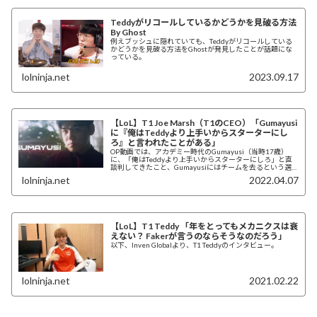
Teddyがリコールしているかどうかを見破る方法
By Ghost
例えブッシュに隠れていても、Teddyがリコールしている
かどうかを見破る方法をGhostが発見したことが話題にな
っている。
lolninja.net
2023.09.17
【LoL】T1 Joe Marsh（T1のCEO）「Gumayusi
に『俺はTeddyより上手いからスターターにし
ろ』と言われたことがある」
OP動画では、アカデミー時代のGumayusi（当時17歳）
に、「俺はTeddyより上手いからスターターにしろ」と直
談判してきたこと、Gumayusiにはチームを去るという選
択肢もあったが、「いや、俺...
lolninja.net
2022.04.07
【LoL】T1 Teddy 「年をとってもメカニクスは衰
えない？ Fakerが言うのならそうなのだろう」
以下、Inven Globalより、T1 Teddyのインタビュー。
lolninja.net
2021.02.22