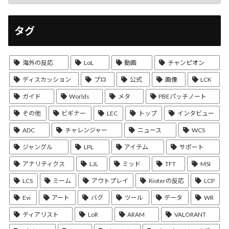
タグ
海外の反応
LoL
動画
チャンピオン
ディスカッション
プロ
公式
画像
LCK
ガイド
Worlds
メタ
PBEパッチノート
その他
ビギナー
LEC
トップ
インタビュー
ADC
チャレンジャー
ニュース
WCS
ジャングル
LPL
アイテム
サポート
アナリティクス
LJL
ミッド
TFT
MSI
LCS
ミーム
アウトプレイ
Rioterの反応
LCP
Evi
アート
バグ
ツール
データ
WR
ティアリスト
LoR
ARAM
VALORANT