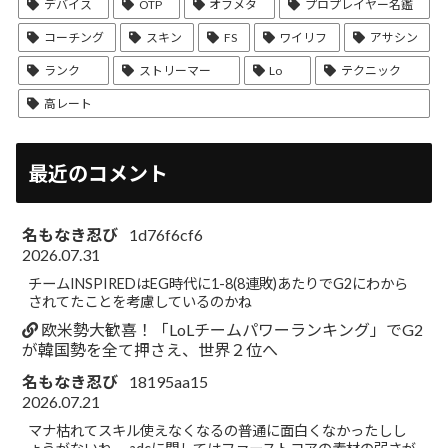
デバイス
OTP
オフメタ
プロプレイヤー名鑑
コーチング
スキン
FS
ワイリフ
アサシン
ランク
ストリーマー
Lo
テクニック
高レート
最近のコメント
名もなき忍び
1d76f6cf6
2026.07.31
チームINSPIREDはEG時代に1-8(8連敗)あたりでG2にわから
されてたことを考慮しているのかね
欧米勢大歓喜！「LoLチームパワーランキング」でG2
が韓国勢を全て押さえ、世界２位へ
名もなき忍び
18195aa15
2026.07.21
マナ枯れてスキル使えなくなるの普通に面白くなかったしし