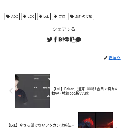
ADC
LCK
LoL
プロ
海外の反応
シェアする
管理忍
【LoL】Faker、通算1000試合目で奇跡の
数字 – 戦績666勝333敗
【LoL】今さら聞けないアタカン攻略法 –