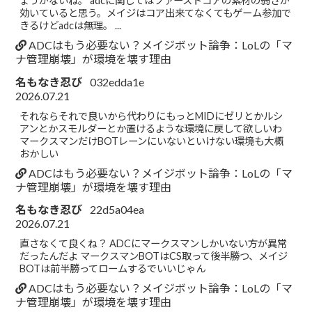
ょうがないね。 adcに関してはファーストコアの素材の弱さが
効いていると思う。メイジはコア出来てなくてもゲーム参加で
きるけどadcは無理。 ...
ADCはもう必要ない？メイジボット論争：LoLの「マ
ナ管理崩壊」が環境を壊す理由
名もなき忍び
032edda1e
2026.07.21
それならそれで良いから代わりにもっとMIDにゼリとかルシ
アンとかスモルダーとか置けるような環境に戻して欲しいわ
マークスマンだけBOTレーンにいないといけない環境も大概
おかしい
ADCはもう必要ない？メイジボット論争：LoLの「マ
ナ管理崩壊」が環境を壊す理由
名もなき忍び
22d5a04ea
2026.07.21
直さなくて良くね？ ADCにマークスマンしかいない方が異常
だったんだよ マークスマンBOTはCS取って後半勝つ、メイジ
BOTは前半勝ってロームするでいいじゃん
ADCはもう必要ない？メイジボット論争：LoLの「マ
ナ管理崩壊」が環境を壊す理由