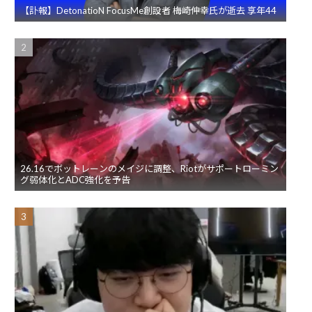
【訃報】DetonatioN FocusMe創設者 梅崎伸幸氏が逝去 享年44
26.16でボットレーンのメイジに調整、Riotがサポートローミン
グ弱体化とADC強化を予告