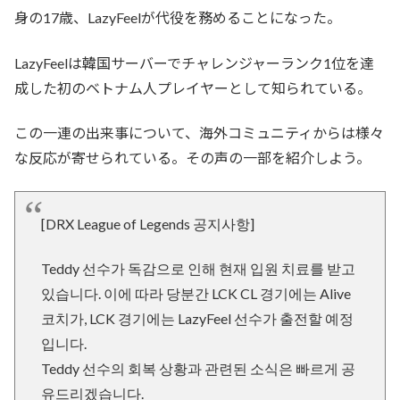
身の17歳、LazyFeelが代役を務めることになった。
LazyFeelは韓国サーバーでチャレンジャーランク1位を達
成した初のベトナム人プレイヤーとして知られている。
この一連の出来事について、海外コミュニティからは様々
な反応が寄せられている。その声の一部を紹介しよう。
[DRX League of Legends 공지사항]
Teddy 선수가 독감으로 인해 현재 입원 치료를 받고
있습니다. 이에 따라 당분간 LCK CL 경기에는 Alive
코치가, LCK 경기에는 LazyFeel 선수가 출전할 예정
입니다.
Teddy 선수의 회복 상황과 관련된 소식은 빠르게 공
유드리겠습니다.