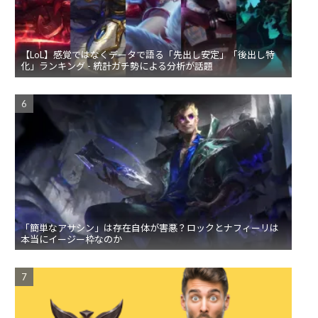
【LoL】感覚ではなくデータで語る「先出し安定」「後出し特
化」ランキング - 統計ガチ勢による分析が話題
「簡単なアサシン」は存在自体が害悪？ロックとナフィーリは
本当にイージー枠なのか